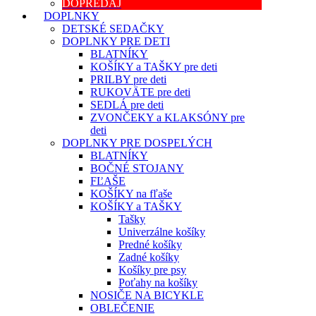
DOPREDAJ
DOPLNKY
DETSKÉ SEDAČKY
DOPLNKY PRE DETI
BLATNÍKY
KOŠÍKY a TAŠKY pre deti
PRILBY pre deti
RUKOVÄTE pre deti
SEDLÁ pre deti
ZVONČEKY a KLAKSÓNY pre
deti
DOPLNKY PRE DOSPELÝCH
BLATNÍKY
BOČNÉ STOJANY
FĽAŠE
KOŠÍKY na fľaše
KOŠÍKY a TAŠKY
Tašky
Univerzálne košíky
Predné košíky
Zadné košíky
Košíky pre psy
Poťahy na košíky
NOSIČE NA BICYKLE
OBLEČENIE