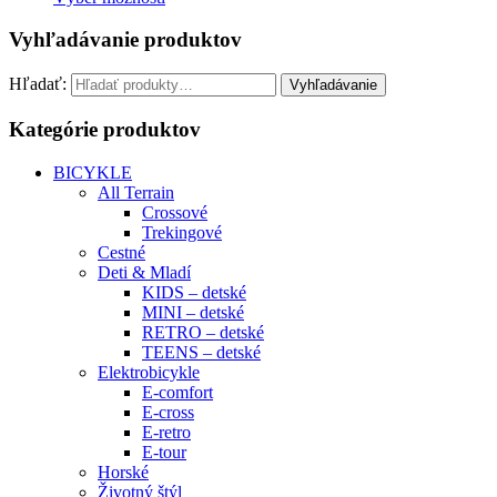
Vyhľadávanie produktov
Hľadať:
Vyhľadávanie
Kategórie produktov
BICYKLE
All Terrain
Crossové
Trekingové
Cestné
Deti & Mladí
KIDS – detské
MINI – detské
RETRO – detské
TEENS – detské
Elektrobicykle
E-comfort
E-cross
E-retro
E-tour
Horské
Životný štýl