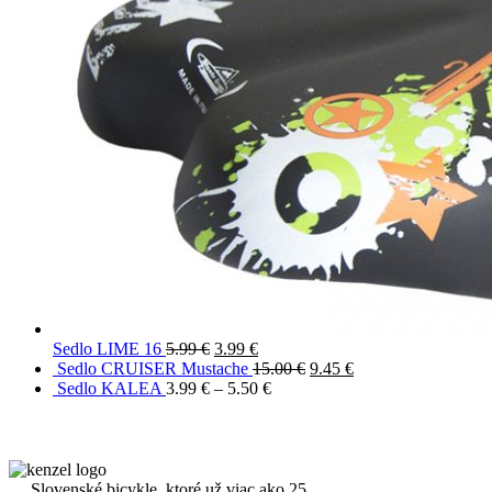
Sedlo LIME 16
5.99
€
3.99
€
Sedlo CRUISER Mustache
15.00
€
9.45
€
Sedlo KALEA
3.99
€
–
5.50
€
Slovenské bicykle, ktoré už viac ako 25