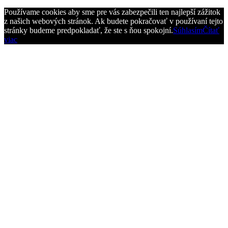
Používame cookies aby sme pre vás zabezpečili ten najlepší zážitok
z našich webových stránok. Ak budete pokračovať v používaní tejto
stránky budeme predpokladať, že ste s ňou spokojní.
Súhlasím
Čítať
viac