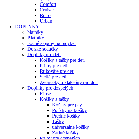
Comfort
Cruiser
Retro
Urban
DOPLNKY
blatníky
Blatníky
bočné stojany na bicykel
Detské sedačky
Doplnky pre deti
Košíky a tašky pre deti
Prilby pre deti
Rukoväte pre deti
Sedlá pre deti
Zvončeky a klaksóny pre deti
Doplnky pre dospelých
Fľaše
Košíky a tašky
Košíky pre psy
Poťahy na košíky
Predné košíky
Tašky
univerzálne košíky
Zadné košíky
Prilby pre dospelých