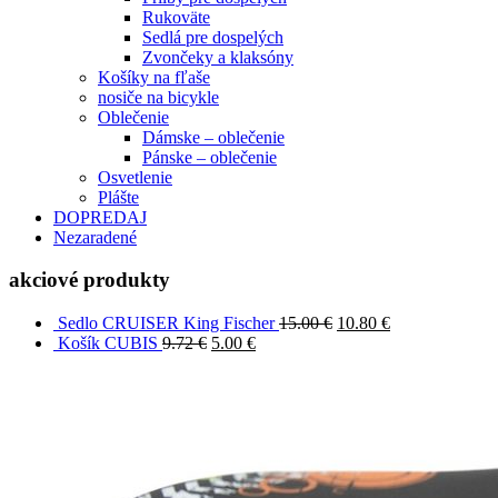
Rukoväte
Sedlá pre dospelých
Zvončeky a klaksóny
Košíky na fľaše
nosiče na bicykle
Oblečenie
Dámske – oblečenie
Pánske – oblečenie
Osvetlenie
Plášte
DOPREDAJ
Nezaradené
akciové produkty
Sedlo CRUISER King Fischer
15.00
€
10.80
€
Košík CUBIS
9.72
€
5.00
€