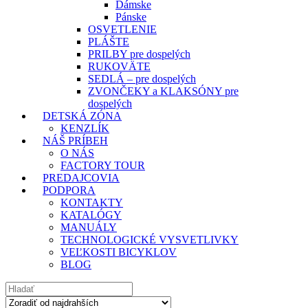
Dámske
Pánske
OSVETLENIE
PLÁŠTE
PRILBY pre dospelých
RUKOVÄTE
SEDLÁ – pre dospelých
ZVONČEKY a KLAKSÓNY pre
dospelých
DETSKÁ ZÓNA
KENZLÍK
NÁŠ PRÍBEH
O NÁS
FACTORY TOUR
PREDAJCOVIA
PODPORA
KONTAKTY
KATALÓGY
MANUÁLY
TECHNOLOGICKÉ VYSVETLIVKY
VEĽKOSTI BICYKLOV
BLOG