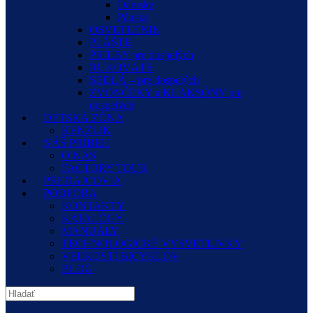
Dámske
Pánske
OSVETLENIE
PLÁŠTE
PRILBY pre dospelých
RUKOVÄTE
SEDLÁ – pre dospelých
ZVONČEKY a KLAKSÓNY pre
dospelých
DETSKÁ ZÓNA
KENZLÍK
NÁŠ PRÍBEH
O NÁS
FACTORY TOUR
PREDAJCOVIA
PODPORA
KONTAKTY
KATALÓGY
MANUÁLY
TECHNOLOGICKÉ VYSVETLIVKY
VEĽKOSTI BICYKLOV
BLOG