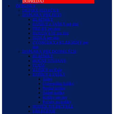
DOPREDAJ
DOPLNKY
DETSKÉ SEDAČKY
DOPLNKY PRE DETI
BLATNÍKY
KOŠÍKY a TAŠKY pre deti
PRILBY pre deti
RUKOVÄTE pre deti
SEDLÁ pre deti
ZVONČEKY a KLAKSÓNY pre
deti
DOPLNKY PRE DOSPELÝCH
BLATNÍKY
BOČNÉ STOJANY
FĽAŠE
KOŠÍKY na fľaše
KOŠÍKY a TAŠKY
Tašky
Univerzálne košíky
Predné košíky
Zadné košíky
Košíky pre psy
Poťahy na košíky
NOSIČE NA BICYKLE
OBLEČENIE