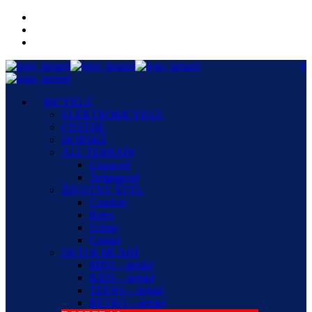
0
BICYKLE
ELEKTROBICYKLE
CESTNÉ
HORSKÉ
ALL TERRAIN
Crossové
Trekingové
ŽIVOTNÝ ŠTÝL
Comfort
Retro
Urban
Cruiser
DETI & MLADÍ
MINI – detské
KIDS – detské
TEENS – detské
RETRO – detské