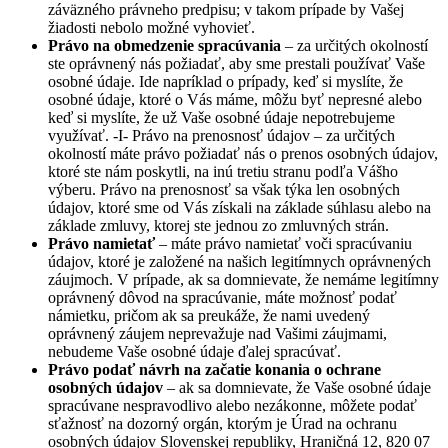
záväzného právneho predpisu; v takom prípade by Vašej
žiadosti nebolo možné vyhovieť.
Právo na obmedzenie spracúvania
– za určitých okolností
ste oprávnený nás požiadať, aby sme prestali používať Vaše
osobné údaje. Ide napríklad o prípady, keď si myslíte, že
osobné údaje, ktoré o Vás máme, môžu byť nepresné alebo
keď si myslíte, že už Vaše osobné údaje nepotrebujeme
využívať. -I- Právo na prenosnosť údajov – za určitých
okolností máte právo požiadať nás o prenos osobných údajov,
ktoré ste nám poskytli, na inú tretiu stranu podľa Vášho
výberu. Právo na prenosnosť sa však týka len osobných
údajov, ktoré sme od Vás získali na základe súhlasu alebo na
základe zmluvy, ktorej ste jednou zo zmluvných strán.
Právo namietať
– máte právo namietať voči spracúvaniu
údajov, ktoré je založené na našich legitímnych oprávnených
záujmoch. V prípade, ak sa domnievate, že nemáme legitímny
oprávnený dôvod na spracúvanie, máte možnosť podať
námietku, pričom ak sa preukáže, že nami uvedený
oprávnený záujem neprevažuje nad Vašimi záujmami,
nebudeme Vaše osobné údaje ďalej spracúvať.
Právo podať návrh na začatie konania o ochrane
osobných údajov
– ak sa domnievate, že Vaše osobné údaje
spracúvane nespravodlivo alebo nezákonne, môžete podať
sťažnosť na dozorný orgán, ktorým je Úrad na ochranu
osobných údajov Slovenskej republiky, Hraničná 12, 820 07