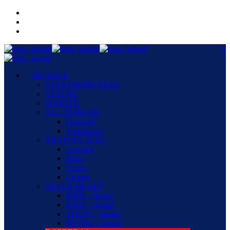
0
BICYKLE
ELEKTROBICYKLE
CESTNÉ
HORSKÉ
ALL TERRAIN
Crossové
Trekingové
ŽIVOTNÝ ŠTÝL
Comfort
Retro
Urban
Cruiser
DETI & MLADÍ
MINI – detské
KIDS – detské
TEENS – detské
RETRO – detské