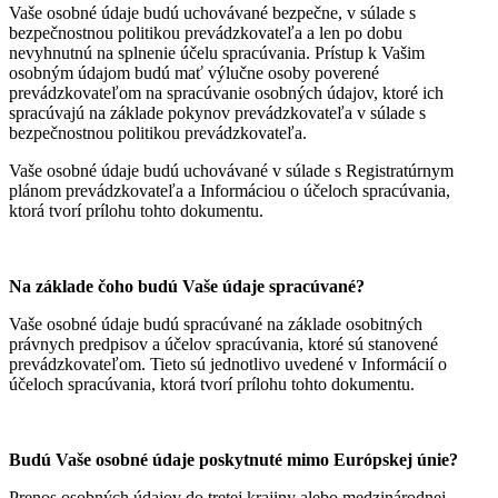
Vaše osobné údaje budú uchovávané bezpečne, v súlade s
bezpečnostnou politikou prevádzkovateľa a len po dobu
nevyhnutnú na splnenie účelu spracúvania. Prístup k Vašim
osobným údajom budú mať výlučne osoby poverené
prevádzkovateľom na spracúvanie osobných údajov, ktoré ich
spracúvajú na základe pokynov prevádzkovateľa v súlade s
bezpečnostnou politikou prevádzkovateľa.
Vaše osobné údaje budú uchovávané v súlade s Registratúrnym
plánom prevádzkovateľa a Informáciou o účeloch spracúvania,
ktorá tvorí prílohu tohto dokumentu.
Na základe čoho budú Vaše údaje spracúvané?
Vaše osobné údaje budú spracúvané na základe osobitných
právnych predpisov a účelov spracúvania, ktoré sú stanovené
prevádzkovateľom. Tieto sú jednotlivo uvedené v Informácií o
účeloch spracúvania, ktorá tvorí prílohu tohto dokumentu.
Budú Vaše osobné údaje poskytnuté mimo Európskej únie?
Prenos osobných údajov do tretej krajiny alebo medzinárodnej