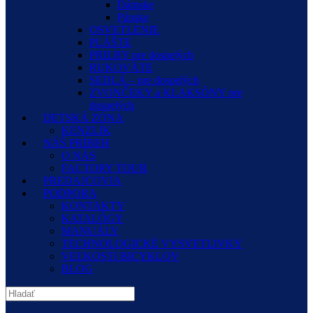
Dámske
Pánske
OSVETLENIE
PLÁŠTE
PRILBY pre dospelých
RUKOVÄTE
SEDLÁ – pre dospelých
ZVONČEKY a KLAKSÓNY pre
dospelých
DETSKÁ ZÓNA
KENZLÍK
NÁŠ PRÍBEH
O NÁS
FACTORY TOUR
PREDAJCOVIA
PODPORA
KONTAKTY
KATALÓGY
MANUÁLY
TECHNOLOGICKÉ VYSVETLIVKY
VEĽKOSTI BICYKLOV
BLOG