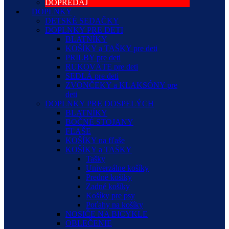
DOPREDAJ
DOPLNKY
DETSKÉ SEDAČKY
DOPLNKY PRE DETI
BLATNÍKY
KOŠÍKY a TAŠKY pre deti
PRILBY pre deti
RUKOVÄTE pre deti
SEDLÁ pre deti
ZVONČEKY a KLAKSÓNY pre
deti
DOPLNKY PRE DOSPELÝCH
BLATNÍKY
BOČNÉ STOJANY
FĽAŠE
KOŠÍKY na fľaše
KOŠÍKY a TAŠKY
Tašky
Univerzálne košíky
Predné košíky
Zadné košíky
Košíky pre psy
Poťahy na košíky
NOSIČE NA BICYKLE
OBLEČENIE