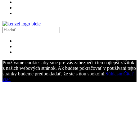
Používame cookies aby sme pre vás zabezpečili ten najlepší zážitok
z našich webových stránok. Ak budete pokračovať v používaní tejto
stránky budeme predpokladať, že ste s ňou spokojní.
Súhlasím
Čítať
viac