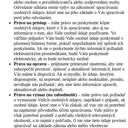
alebo osobne u prevádzkovateľa alebo zodpovednej osoby.
Odvolanie súhlasu nemá vplyv na zákonnosť spracúvania
osobných údajov, ktoré sme na jeho základe o Vás spracúvali
pred jeho odvolaním.
Právo na prístup
– máte právo na poskytnutie kópie
osobných údajov, ktoré o Vás spracúvame, ako aj na
informácie o tom, ako Vaše osobné údaje používame. Vo
väčšine prípadov Vám budú Vaše osobné údaje poskytnuté v
písomnej listinnej forme, pokiaľ nepožadujete iný spôsob ich
poskytnutia. Ak ste o poskytnutie týchto informácií požiadali
elektronickými prostriedkami, budú Vám poskytnuté
elektronicky, ak to bude technicky možné.
Právo na opravu
– prijímame primerané opatrenia, aby sme
zabezpečili presnosť, úplnosť a aktuálnosť informácií, ktoré o
Vás máme k dispozícii. Ak si myslíte, že údaje, ktorými
disponujeme, sú nepresné, neúplné alebo neaktuálne, prosím,
neváhajte nás požiadať, aby sme tieto informácie upravili,
aktualizovali alebo doplnili.
Právo na výmaz (na zabudnutie)
– máte právo nás požiadať
o vymazanie Vašich osobných údajov, napríklad v prípade, ak
osobné údaje, ktoré sme o Vás získali, už viac nie sú potrebné
na naplnenie pôvodného účelu spracúvania. Vaše právo je
však potrebné posúdiť z pohľadu všetkých relevantných
okolností, a to najmä z pohľadu, či nie sme tieto údaje povinní
spracúvať na základe zákona alebo iného všeobecne