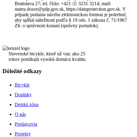
Bratislava 27; tel. číslo: +421 /2/ 3231 3214; mail:
statny.dozor@pdp.gov.sk, https://dataprotection.gov.sk. V
prípade podania návrhu elektronickou formou je potrebné,
aby spĺňal náležitosti podľa § 19 ods. 1 zákona č. 71/1967
Zb. o správnom konaní (správny poriadok).
Slovenské bicykle, ktoré už viac ako 25
rokov ponúkajú vysokú domácu kvalitu.
Dôležité odkazy
Bicykle
Doplnky
Detská zóna
O nás
Predajcovia
Projekty