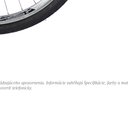
ajúceho upozornenia. Informácie zahŕňajú špecifikácie, farby a materi
overiť telefonicky.