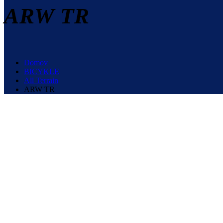
ARW TR
Domov
BICYKLE
All Terrain
ARW TR