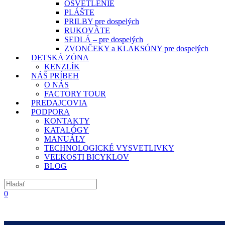
OSVETLENIE
PLÁŠTE
PRILBY pre dospelých
RUKOVÄTE
SEDLÁ – pre dospelých
ZVONČEKY a KLAKSÓNY pre dospelých
DETSKÁ ZÓNA
KENZLÍK
NÁŠ PRÍBEH
O NÁS
FACTORY TOUR
PREDAJCOVIA
PODPORA
KONTAKTY
KATALÓGY
MANUÁLY
TECHNOLOGICKÉ VYSVETLIVKY
VEĽKOSTI BICYKLOV
BLOG
0