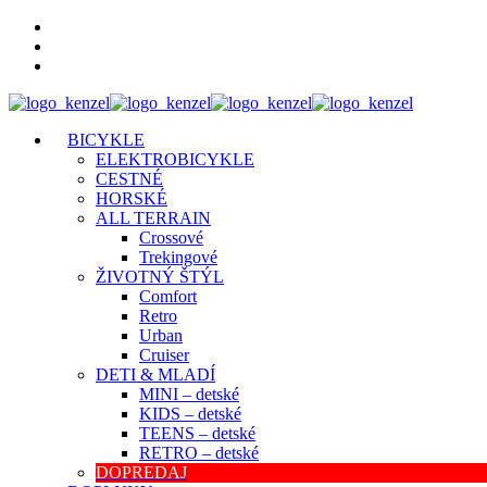
BICYKLE
ELEKTROBICYKLE
CESTNÉ
HORSKÉ
ALL TERRAIN
Crossové
Trekingové
ŽIVOTNÝ ŠTÝL
Comfort
Retro
Urban
Cruiser
DETI & MLADÍ
MINI – detské
KIDS – detské
TEENS – detské
RETRO – detské
DOPREDAJ