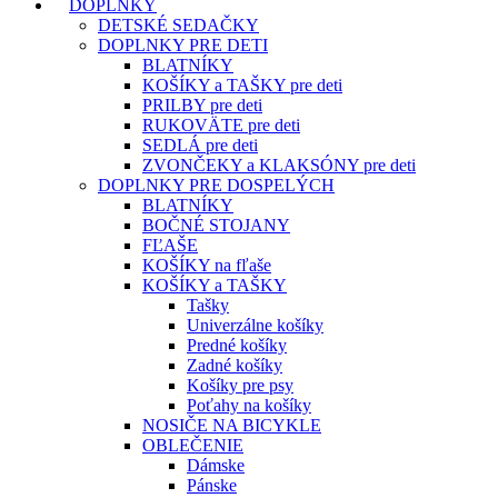
DOPLNKY
DETSKÉ SEDAČKY
DOPLNKY PRE DETI
BLATNÍKY
KOŠÍKY a TAŠKY pre deti
PRILBY pre deti
RUKOVÄTE pre deti
SEDLÁ pre deti
ZVONČEKY a KLAKSÓNY pre deti
DOPLNKY PRE DOSPELÝCH
BLATNÍKY
BOČNÉ STOJANY
FĽAŠE
KOŠÍKY na fľaše
KOŠÍKY a TAŠKY
Tašky
Univerzálne košíky
Predné košíky
Zadné košíky
Košíky pre psy
Poťahy na košíky
NOSIČE NA BICYKLE
OBLEČENIE
Dámske
Pánske