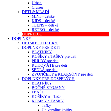
Urban
Cruiser
DETI & MLADÍ
MINI – detské
KIDS – detské
TEENS – detské
RETRO – detské
DOPREDAJ
DOPLNKY
DETSKÉ SEDAČKY
DOPLNKY PRE DETI
BLATNÍKY
KOŠÍKY a TAŠKY pre deti
PRILBY pre deti
RUKOVÄTE pre deti
SEDLÁ pre deti
ZVONČEKY a KLAKSÓNY pre deti
DOPLNKY PRE DOSPELÝCH
BLATNÍKY
BOČNÉ STOJANY
FĽAŠE
KOŠÍKY na fľaše
KOŠÍKY a TAŠKY
Tašky
Univerzálne košíky