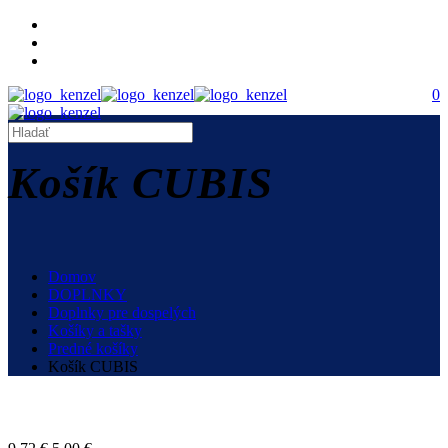
0
Košík CUBIS
Domov
DOPLNKY
Doplnky pre dospelých
Košíky a tašky
Predné košíky
Košík CUBIS