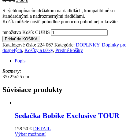
9.72
€
5.00
€
S rýchloupínacím držiakom na riadidlách, kompatibilné so
štandardnými a nadrozmernými riadidlami.
Košík môžete nosiť pohodlne pomocou pohodlnej rukoväte.
množstvo Košík CUBIS
Pridať do KOŠIKA
Katalógové číslo:
224 067
Kategórie:
DOPLNKY
,
Doplnky pre
dospelých
,
Košíky a tašky
,
Predné košíky
Popis
Rozmery:
35x25x25 cm
Súvisiace produkty
Sedačka Bobike Exclusive TOUR
158.50
€
DETAIL
Výber možností