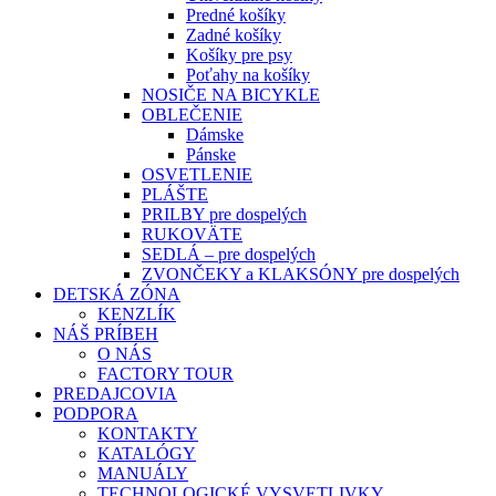
Predné košíky
Zadné košíky
Košíky pre psy
Poťahy na košíky
NOSIČE NA BICYKLE
OBLEČENIE
Dámske
Pánske
OSVETLENIE
PLÁŠTE
PRILBY pre dospelých
RUKOVÄTE
SEDLÁ – pre dospelých
ZVONČEKY a KLAKSÓNY pre dospelých
DETSKÁ ZÓNA
KENZLÍK
NÁŠ PRÍBEH
O NÁS
FACTORY TOUR
PREDAJCOVIA
PODPORA
KONTAKTY
KATALÓGY
MANUÁLY
TECHNOLOGICKÉ VYSVETLIVKY