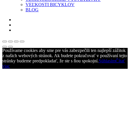
VEĽKOSTI BICYKLOV
BLOG
Používame cookies aby sme pre vás zabezpečili ten najlepší zážitok
z našich webových stránok. Ak budete pokračovať v používaní tejto
stránky budeme predpokladať, že ste s ňou spokojní.
Súhlasím
Čítať
viac