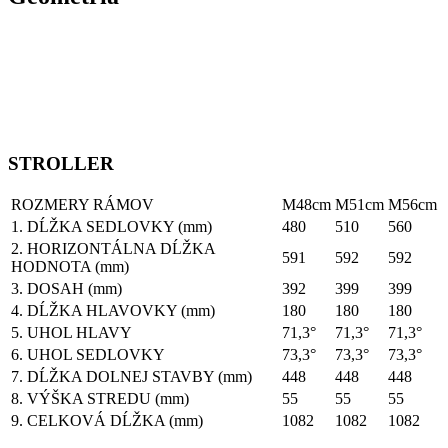
STROLLER
ROZMERY RÁMOV
M48cm
M51cm
M56cm
1. DĹŽKA SEDLOVKY (mm)
480
510
560
2. HORIZONTÁLNA DĹŽKA
591
592
592
HODNOTA (mm)
3. DOSAH (mm)
392
399
399
4. DĹŽKA HLAVOVKY (mm)
180
180
180
5. UHOL HLAVY
71,3°
71,3°
71,3°
6. UHOL SEDLOVKY
73,3°
73,3°
73,3°
7. DĹŽKA DOLNEJ STAVBY (mm)
448
448
448
8. VÝŠKA STREDU (mm)
55
55
55
9. CELKOVÁ DĹŽKA (mm)
1082
1082
1082