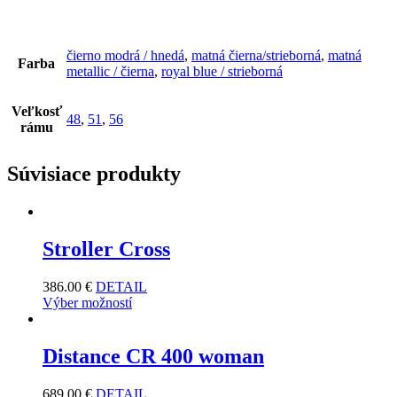
čierno modrá / hnedá
,
matná čierna/strieborná
,
matná
Farba
metallic / čierna
,
royal blue / strieborná
Veľkosť
48
,
51
,
56
rámu
Súvisiace produkty
Stroller Cross
386.00
€
DETAIL
Výber možností
Distance CR 400 woman
689.00
€
DETAIL