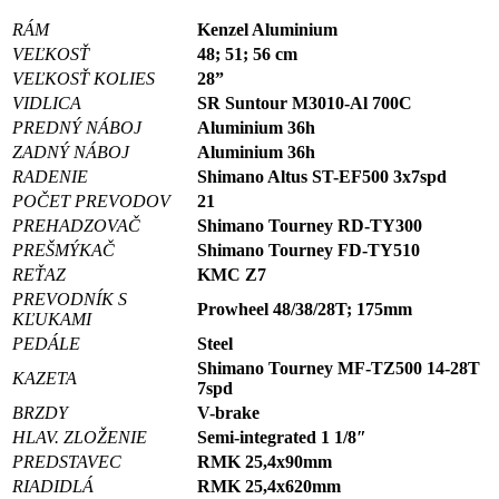
RÁM
Kenzel Aluminium
VEĽKOSŤ
48; 51; 56 cm
VEĽKOSŤ KOLIES
28”
VIDLICA
SR Suntour M3010-Al 700C
PREDNÝ NÁBOJ
Aluminium 36h
ZADNÝ NÁBOJ
Aluminium 36h
RADENIE
Shimano Altus ST-EF500 3x7spd
POČET PREVODOV
21
PREHADZOVAČ
Shimano Tourney RD-TY300
PREŠMÝKAČ
Shimano Tourney FD-TY510
REŤAZ
KMC Z7
PREVODNÍK S
Prowheel 48/38/28T; 175mm
KĽUKAMI
PEDÁLE
Steel
Shimano Tourney MF-TZ500 14-28T
KAZETA
7spd
BRZDY
V-brake
HLAV. ZLOŽENIE
Semi-integrated 1 1/8″
PREDSTAVEC
RMK 25,4x90mm
RIADIDLÁ
RMK 25,4x620mm