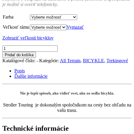
je možné si overiť telefonicky.
Farba
Veľkosť rámu
Vymazať
Zobraziť veľkosti bicyklov
množstvo
Stroller
Pridať do košíka
Touring
Katalógové číslo:
-
Kategórie:
All Terrain
,
BICYKLE
,
Trekingové
Popis
Ďalšie informácie
Nie je lepší spôsob, ako vidieť svet, ako zo sedla bicykla.
Stroller Touring je dokonalým spoločníkom na cesty bez ohľadu na
vašu trasu.
Technické informácie