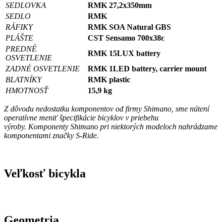
SEDLOVKA
RMK 27,2x350mm
SEDLO
RMK
RÁFIKY
RMK SOA Natural GBS
PLÁŠTE
CST Sensamo 700x38c
PREDNÉ
RMK 15LUX battery
OSVETLENIE
ZADNÉ OSVETLENIE
RMK 1LED battery, carrier mount
BLATNÍKY
RMK plastic
HMOTNOSŤ
15,9 kg
Z dôvodu nedostatku komponentov od firmy Shimano, sme nútení
operatívne meniť špecifikácie bicyklov v priebehu
výroby. Komponenty Shimano pri niektorých modeloch nahrádzame
komponentami značky S-Ride.
Veľkosť bicykla
Geometria