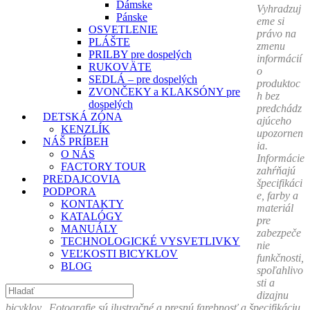
Dámske
Vyhradzuj
Pánske
eme si
OSVETLENIE
právo na
PLÁŠTE
zmenu
PRILBY pre dospelých
informácií
RUKOVÄTE
o
SEDLÁ – pre dospelých
produktoc
ZVONČEKY a KLAKSÓNY pre
h bez
dospelých
predchádz
DETSKÁ ZÓNA
ajúceho
KENZLÍK
upozornen
NÁŠ PRÍBEH
ia.
O NÁS
Informácie
FACTORY TOUR
zahŕňajú
PREDAJCOVIA
špecifikáci
PODPORA
e, farby a
KONTAKTY
materiál
KATALÓGY
pre
MANUÁLY
zabezpeče
TECHNOLOGICKÉ VYSVETLIVKY
nie
VEĽKOSTI BICYKLOV
funkčnosti,
BLOG
spoľahlivo
sti a
dizajnu
bicyklov.. Fotografie sú ilustračné a presnú farebnosť a špecifikáciu