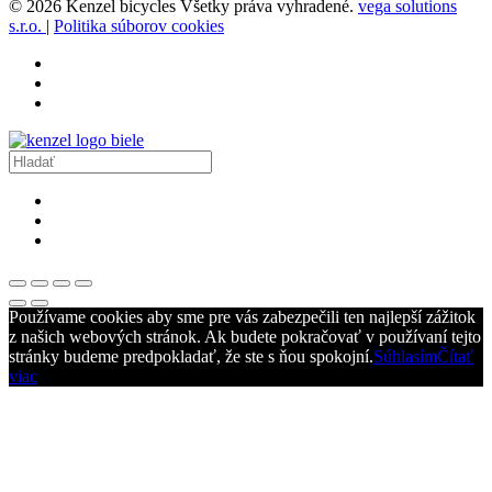
© 2026 Kenzel bicycles Všetky práva vyhradené.
vega solutions
s.r.o.
|
Politika súborov cookies
Používame cookies aby sme pre vás zabezpečili ten najlepší zážitok
z našich webových stránok. Ak budete pokračovať v používaní tejto
stránky budeme predpokladať, že ste s ňou spokojní.
Súhlasím
Čítať
viac