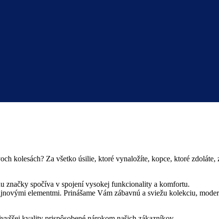
och kolesách? Za všetko úsilie, ktoré vynaložíte, kopce, ktoré zdolá
u značky spočíva v spojení vysokej funkcionality a komfortu.
ajnovými elementmi. Prinášame Vám zábavnú a sviežu kolekciu, moderné
.
vyššej kvality prispôsobené nárokom našich zákazníkov.