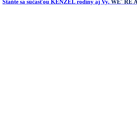
Staňte sa súčasťou KENZEL rodiny aj Vy.
WE´ RE A