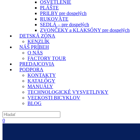
OSVETLENIE
PLÁŠTE
PRILBY pre dospelých
RUKOVÄTE
SEDLÁ – pre dospelých
ZVONČEKY a KLAKSÓNY pre dospelých
DETSKÁ ZÓNA
KENZLÍK
NÁŠ PRÍBEH
O NÁS
FACTORY TOUR
PREDAJCOVIA
PODPORA
KONTAKTY
KATALÓGY
MANUÁLY
TECHNOLOGICKÉ VYSVETLIVKY
VEĽKOSTI BICYKLOV
BLOG
0