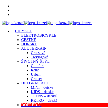
BICYKLE
ELEKTROBICYKLE
CESTNÉ
HORSKÉ
ALL TERRAIN
Crossové
Trekingové
ŽIVOTNÝ ŠTÝL
Comfort
Retro
Urban
Cruiser
DETI & MLADÍ
MINI – detské
KIDS – detské
TEENS – detské
RETRO – detské
DOPREDAJ