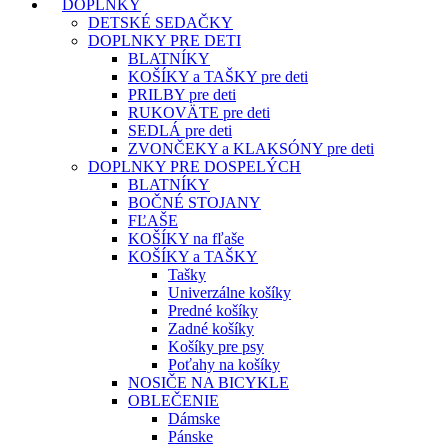
DOPLNKY
DETSKÉ SEDAČKY
DOPLNKY PRE DETI
BLATNÍKY
KOŠÍKY a TAŠKY pre deti
PRILBY pre deti
RUKOVÄTE pre deti
SEDLÁ pre deti
ZVONČEKY a KLAKSÓNY pre deti
DOPLNKY PRE DOSPELÝCH
BLATNÍKY
BOČNÉ STOJANY
FĽAŠE
KOŠÍKY na fľaše
KOŠÍKY a TAŠKY
Tašky
Univerzálne košíky
Predné košíky
Zadné košíky
Košíky pre psy
Poťahy na košíky
NOSIČE NA BICYKLE
OBLEČENIE
Dámske
Pánske