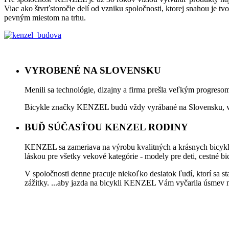
Viac ako štvrťstoročie delí od vzniku spoločnosti, ktorej snahou je 
pevným miestom na trhu.
VYROBENÉ NA SLOVENSKU
Menili sa technológie, dizajny a firma prešla veľkým progreso
Bicykle značky KENZEL budú vždy vyrábané na Slovensku, 
BUĎ SÚČASŤOU KENZEL RODINY
KENZEL sa zameriava na výrobu kvalitných a krásnych bicyklov
láskou pre všetky vekové kategórie - modely pre deti, cestné bic
V spoločnosti denne pracuje niekoľko desiatok ľudí, ktorí sa st
zážitky. ...aby jazda na bicykli KENZEL Vám vyčarila úsmev na 