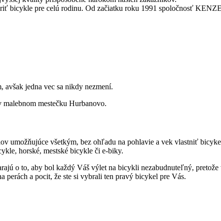
tvoriť bicykle pre celú rodinu. Od začiatku roku 1991 spoločnosť KENZE
m, avšak jedna vec sa nikdy nezmení.
v malebnom mestečku Hurbanovo.
 umožňujúce všetkým, bez ohľadu na pohlavie a vek vlastniť bicykel, 
ykle, horské, mestské bicykle či e-biky.
arajú o to, aby bol každý Váš výlet na bicykli nezabudnuteľný, pretože v
perách a pocit, že ste si vybrali ten pravý bicykel pre Vás.