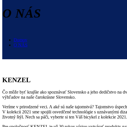
O NÁS
Domov
O NÁS
KENZEL
Čo môže byť krajšie ako spoznávať Slovensko a jeho dedičstvo na dv
výhľadov na naše čarokrásne Slovensko.
Veríme v prirodzené veci. A aké sú naše tajomstvá? Tajomstvo úspech
V kolekcii 2021 sme spojili osvedčené technológie s uznávanými diz
životný štýl. Nech sa páči, vyberte si ten Váš bicykel z kolekcie 2021
Pre spoločnosť KENZEL je už 30 rokov víziou vytvárať produkty naj