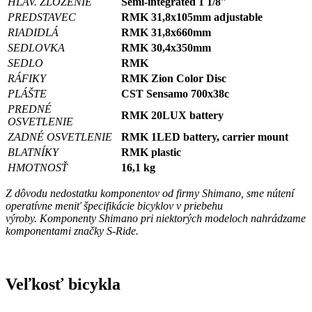
HLAV. ZLOŽENIE
Semi-integrated 1 1/8″
PREDSTAVEC
RMK 31,8x105mm adjustable
RIADIDLÁ
RMK 31,8x660mm
SEDLOVKA
RMK 30,4x350mm
SEDLO
RMK
RÁFIKY
RMK Zion Color Disc
PLÁŠTE
CST Sensamo 700x38c
PREDNÉ
RMK 20LUX battery
OSVETLENIE
ZADNÉ OSVETLENIE
RMK 1LED battery, carrier mount
BLATNÍKY
RMK plastic
HMOTNOSŤ
16,1 kg
Z dôvodu nedostatku komponentov od firmy Shimano, sme nútení
operatívne meniť špecifikácie bicyklov v priebehu
výroby. Komponenty Shimano pri niektorých modeloch nahrádzame
komponentami značky S-Ride.
Veľkosť bicykla