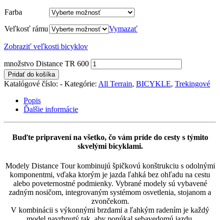
Farba
Veľkosť rámu
Vymazať
Zobraziť veľkosti bicyklov
množstvo Distance TR 600
Pridať do košíka
Katalógové číslo:
-
Kategórie:
All Terrain
,
BICYKLE
,
Trekingové
Popis
Ďalšie informácie
Buďte pripravení na všetko, čo vám príde do cesty s týmito
skvelými bicyklami.
Modely Distance Tour kombinujú špičkovú konštrukciu s odolnými
komponentmi, vďaka ktorým je jazda ľahká bez ohľadu na cestu
alebo poveternostné podmienky. Vybrané modely sú vybavené
zadným nosičom, integrovaným systémom osvetlenia, stojanom a
zvončekom.
V kombinácii s výkonnými brzdami a ľahkým radením je každý
model navrhnutý tak, aby ponúkal sebavedomú jazdu.