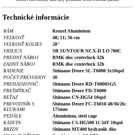
Technické informácie
RÁM
Kenzel Aluminium
VEĽKOSŤ
48; 51; 56 cm
VEĽKOSŤ KOLIES
28″
VIDLICA
SR SUNTOUR NCX-D LO 700C
PREDNÝ NÁBOJ
RMK disc centerlock 32h
ZADNÝ NÁBOJ
RMK disc centerlock 32h
RADENIE
Shimano Deore SL-T6000 3x10spd
POČET PREVODOV
30
PREHADZOVAČ
Shimano Deore RD-T6000SGS
PREŠMÝKAČ
Shimano Deore FD-T6000
REŤAZ
Shimano CN-HG54 10spd
PREVODNÍK S
Shimano Deore FC-T6010 48/36/26;
KĽUKAMI
175mm
PEDÁLE
Aluminium, steel cage
KAZETA
Shimano CS-HG500 11-34T 10spd
BRZDY
Shimano MT400 hydraulic disc