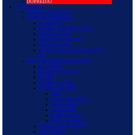
DOPREDAJ
DOPLNKY
DETSKÉ SEDAČKY
DOPLNKY PRE DETI
BLATNÍKY
KOŠÍKY a TAŠKY pre deti
PRILBY pre deti
RUKOVÄTE pre deti
SEDLÁ pre deti
ZVONČEKY a KLAKSÓNY pre
deti
DOPLNKY PRE DOSPELÝCH
BLATNÍKY
BOČNÉ STOJANY
FĽAŠE
KOŠÍKY na fľaše
KOŠÍKY a TAŠKY
Tašky
Univerzálne košíky
Predné košíky
Zadné košíky
Košíky pre psy
Poťahy na košíky
NOSIČE NA BICYKLE
OBLEČENIE