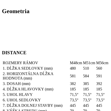
Geometria
DISTANCE
ROZMERY RÁMOV
M48cm
M51cm
M56cm
1. DĹŽKA SEDLOVKY (mm)
480
510
560
2. HORIZONTÁLNA DĹŽKA
581
584
591
HODNOTA (mm)
3. DOSAH (mm)
382
385
392
4. DĹŽKA HLAVOVKY (mm)
185
185
185
5. UHOL HLAVY
71,5°
71,5°
71,5°
6. UHOL SEDLOVKY
73,5°
73,5°
73,5°
7. DĹŽKA DOLNEJ STAVBY (mm)
445
445
445
8. VÝŠKA STREDU (mm)
70
70
70