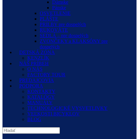
Dámske
Pánske
OSVETLENIE
PLÁŠTE
PRILBY pre dospelých
RUKOVÄTE
SEDLÁ – pre dospelých
ZVONČEKY a KLAKSÓNY pre
dospelých
DETSKÁ ZÓNA
KENZLÍK
NÁŠ PRÍBEH
O NÁS
FACTORY TOUR
PREDAJCOVIA
PODPORA
KONTAKTY
KATALÓGY
MANUÁLY
TECHNOLOGICKÉ VYSVETLIVKY
VEĽKOSTI BICYKLOV
BLOG