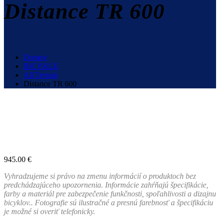
Distance TR 600
Domov
BICYKLE
All Terrain
Distance TR 600
945.00
€
Vyhradzujeme si právo na zmenu informácií o produktoch bez
predchádzajúceho upozornenia. Informácie zahŕňajú špecifikácie,
farby a materiál pre zabezpečenie funkčnosti, spoľahlivosti a dizajnu
bicyklov.. Fotografie sú ilustračné a presnú farebnosť a špecifikáciu
je možné si overiť telefonicky.