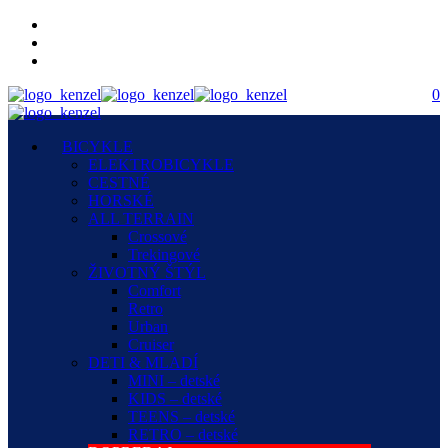
0
BICYKLE
ELEKTROBICYKLE
CESTNÉ
HORSKÉ
ALL TERRAIN
Crossové
Trekingové
ŽIVOTNÝ ŠTÝL
Comfort
Retro
Urban
Cruiser
DETI & MLADÍ
MINI – detské
KIDS – detské
TEENS – detské
RETRO – detské