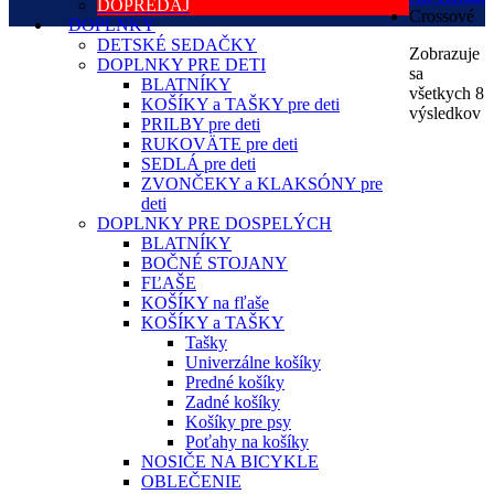
DOPREDAJ
Crossové
DOPLNKY
DETSKÉ SEDAČKY
Zobrazuje
DOPLNKY PRE DETI
sa
BLATNÍKY
všetkych 8
KOŠÍKY a TAŠKY pre deti
výsledkov
PRILBY pre deti
RUKOVÄTE pre deti
SEDLÁ pre deti
ZVONČEKY a KLAKSÓNY pre
deti
DOPLNKY PRE DOSPELÝCH
BLATNÍKY
BOČNÉ STOJANY
FĽAŠE
KOŠÍKY na fľaše
KOŠÍKY a TAŠKY
Tašky
Univerzálne košíky
Predné košíky
Zadné košíky
Košíky pre psy
Poťahy na košíky
NOSIČE NA BICYKLE
OBLEČENIE