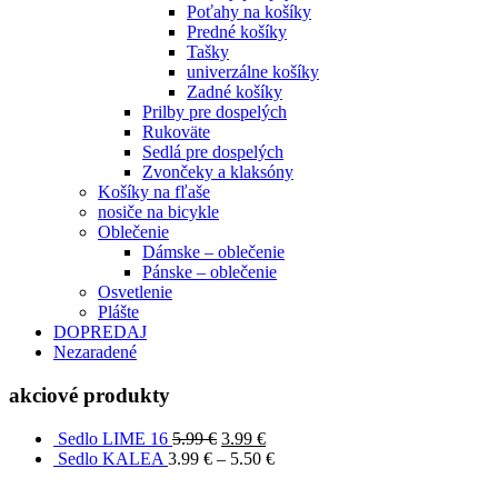
Poťahy na košíky
Predné košíky
Tašky
univerzálne košíky
Zadné košíky
Prilby pre dospelých
Rukoväte
Sedlá pre dospelých
Zvončeky a klaksóny
Košíky na fľaše
nosiče na bicykle
Oblečenie
Dámske – oblečenie
Pánske – oblečenie
Osvetlenie
Plášte
DOPREDAJ
Nezaradené
akciové produkty
Sedlo LIME 16
5.99
€
3.99
€
Sedlo KALEA
3.99
€
–
5.50
€