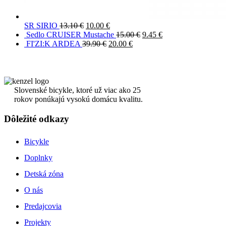
SR SIRIO
13.10
€
10.00
€
Sedlo CRUISER Mustache
15.00
€
9.45
€
FI'ZI:K ARDEA
39.90
€
20.00
€
Slovenské bicykle, ktoré už viac ako 25
rokov ponúkajú vysokú domácu kvalitu.
Dôležité odkazy
Bicykle
Doplnky
Detská zóna
O nás
Predajcovia
Projekty