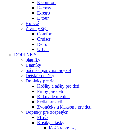
E-comfort
E-cross
E-retro
E-tour
Horské
Životný štýl
Comfort
Cruiser
Retro
Urban
DOPLNKY
blatníky
Blatníky
bočné stojany na bicykel
Detské sedačky
Doplnky pre deti
Košíky a tašky pre deti
Prilby pre deti
Rukoväte pre deti
Sedlá pre deti
Zvončeky a klaksóny pre deti
Doplnky pre dospelých
Fľaše
Košíky a tašky
Košíky pre psy