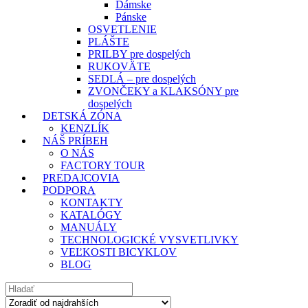
Dámske
Pánske
OSVETLENIE
PLÁŠTE
PRILBY pre dospelých
RUKOVÄTE
SEDLÁ – pre dospelých
ZVONČEKY a KLAKSÓNY pre
dospelých
DETSKÁ ZÓNA
KENZLÍK
NÁŠ PRÍBEH
O NÁS
FACTORY TOUR
PREDAJCOVIA
PODPORA
KONTAKTY
KATALÓGY
MANUÁLY
TECHNOLOGICKÉ VYSVETLIVKY
VEĽKOSTI BICYKLOV
BLOG