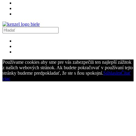
Používame cookies aby sme pre vás zabezpečili ten najlepší zážitok
z našich webových stránok. Ak budete pokračovať v používaní tejto
stránky budeme predpokladať, že ste s ňou spokojní.
Súhlasím
Čítať
viac