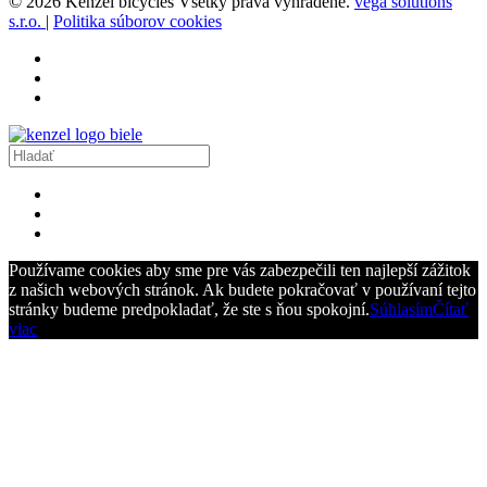
© 2026 Kenzel bicycles Všetky práva vyhradené.
vega solutions
s.r.o.
|
Politika súborov cookies
Používame cookies aby sme pre vás zabezpečili ten najlepší zážitok
z našich webových stránok. Ak budete pokračovať v používaní tejto
stránky budeme predpokladať, že ste s ňou spokojní.
Súhlasím
Čítať
viac