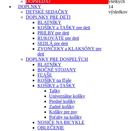
DOPREDAJ
všetkych
DOPLNKY
14
DETSKÉ SEDAČKY
výsledkov
DOPLNKY PRE DETI
BLATNÍKY
KOŠÍKY a TAŠKY pre deti
PRILBY pre deti
RUKOVÄTE pre deti
SEDLÁ pre deti
ZVONČEKY a KLAKSÓNY pre
deti
DOPLNKY PRE DOSPELÝCH
BLATNÍKY
BOČNÉ STOJANY
FĽAŠE
KOŠÍKY na fľaše
KOŠÍKY a TAŠKY
Tašky
Univerzálne košíky
Predné košíky
Zadné košíky
Košíky pre psy
Poťahy na košíky
NOSIČE NA BICYKLE
OBLEČENIE