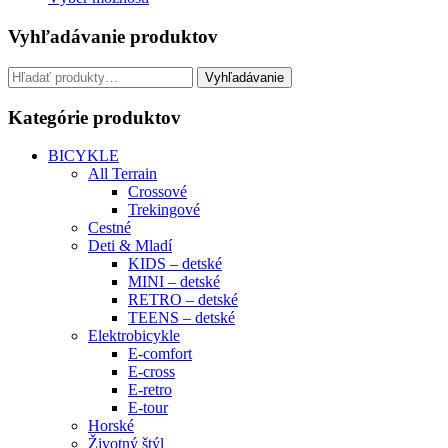
Vyhľadávanie produktov
Hľadať:
Vyhľadávanie
Kategórie produktov
BICYKLE
All Terrain
Crossové
Trekingové
Cestné
Deti & Mladí
KIDS – detské
MINI – detské
RETRO – detské
TEENS – detské
Elektrobicykle
E-comfort
E-cross
E-retro
E-tour
Horské
Životný štýl