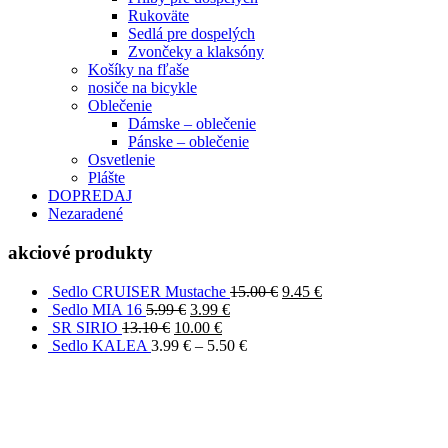
Rukoväte
Sedlá pre dospelých
Zvončeky a klaksóny
Košíky na fľaše
nosiče na bicykle
Oblečenie
Dámske – oblečenie
Pánske – oblečenie
Osvetlenie
Plášte
DOPREDAJ
Nezaradené
akciové produkty
Sedlo CRUISER Mustache
15.00
€
9.45
€
Sedlo MIA 16
5.99
€
3.99
€
SR SIRIO
13.10
€
10.00
€
Sedlo KALEA
3.99
€
–
5.50
€