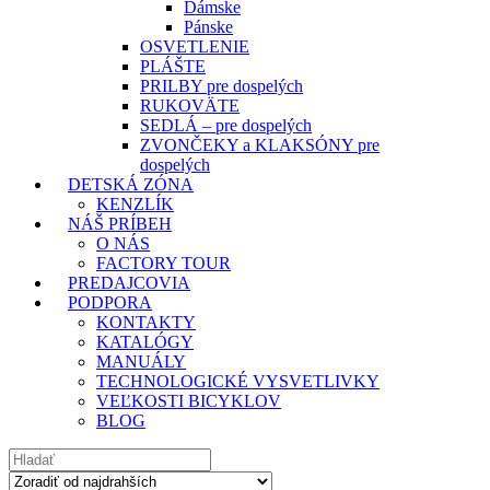
Dámske
Pánske
OSVETLENIE
PLÁŠTE
PRILBY pre dospelých
RUKOVÄTE
SEDLÁ – pre dospelých
ZVONČEKY a KLAKSÓNY pre
dospelých
DETSKÁ ZÓNA
KENZLÍK
NÁŠ PRÍBEH
O NÁS
FACTORY TOUR
PREDAJCOVIA
PODPORA
KONTAKTY
KATALÓGY
MANUÁLY
TECHNOLOGICKÉ VYSVETLIVKY
VEĽKOSTI BICYKLOV
BLOG