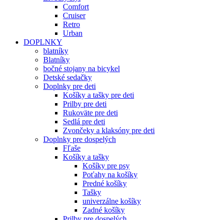
Comfort
Cruiser
Retro
Urban
DOPLNKY
blatníky
Blatníky
bočné stojany na bicykel
Detské sedačky
Doplnky pre deti
Košíky a tašky pre deti
Prilby pre deti
Rukoväte pre deti
Sedlá pre deti
Zvončeky a klaksóny pre deti
Doplnky pre dospelých
Fľaše
Košíky a tašky
Košíky pre psy
Poťahy na košíky
Predné košíky
Tašky
univerzálne košíky
Zadné košíky
Prilby pre dospelých