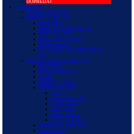
DOPREDAJ
DOPLNKY
DETSKÉ SEDAČKY
DOPLNKY PRE DETI
BLATNÍKY
KOŠÍKY a TAŠKY pre deti
PRILBY pre deti
RUKOVÄTE pre deti
SEDLÁ pre deti
ZVONČEKY a KLAKSÓNY pre
deti
DOPLNKY PRE DOSPELÝCH
BLATNÍKY
BOČNÉ STOJANY
FĽAŠE
KOŠÍKY na fľaše
KOŠÍKY a TAŠKY
Tašky
Univerzálne košíky
Predné košíky
Zadné košíky
Košíky pre psy
Poťahy na košíky
NOSIČE NA BICYKLE
OBLEČENIE