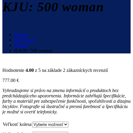
KJU: 500 woman
Domov
BICYKLE
Horské
Q KJU: 500 woman
Hodnotenie
4.00
z 5 na základe
2
zákazníckych recenzií
777.00
€
Vyhradzujeme si právo na zmenu informácií o produktoch bez
predchádzajúceho upozornenia. Informácie zahŕňajú špecifikácie,
farby a materiál pre zabezpečenie funkčnosti, spoľahlivosti a dizajnu
bicyklov. Fotografie sú ilustračné a presnú farebnosť a špecifikáciu
je možné si overiť telefonicky.
Veľkosť kolesa