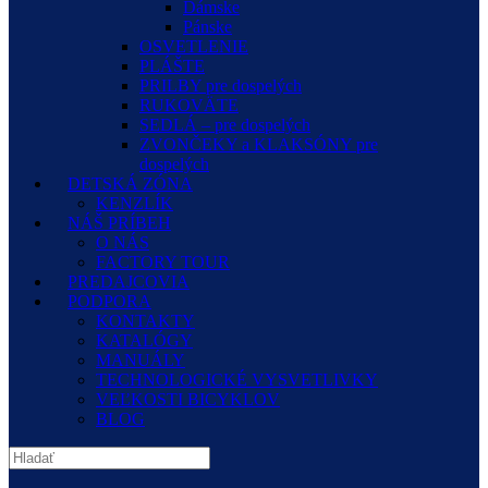
Dámske
Pánske
OSVETLENIE
PLÁŠTE
PRILBY pre dospelých
RUKOVÄTE
SEDLÁ – pre dospelých
ZVONČEKY a KLAKSÓNY pre
dospelých
DETSKÁ ZÓNA
KENZLÍK
NÁŠ PRÍBEH
O NÁS
FACTORY TOUR
PREDAJCOVIA
PODPORA
KONTAKTY
KATALÓGY
MANUÁLY
TECHNOLOGICKÉ VYSVETLIVKY
VEĽKOSTI BICYKLOV
BLOG