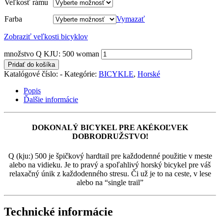
Veľkosť rámu
Farba
Vymazať
Zobraziť veľkosti bicyklov
množstvo Q KJU: 500 woman
Pridať do košíka
Katalógové číslo:
-
Kategórie:
BICYKLE
,
Horské
Popis
Ďalšie informácie
DOKONALÝ BICYKEL PRE AKÉKOĽVEK
DOBRODRUŽSTVO!
Q (kju:) 500 je špičkový hardtail pre každodenné použitie v meste
alebo na vidieku. Je to pravý a spoľahlivý horský bicykel pre váš
relaxačný únik z každodenného stresu. Či už je to na ceste, v lese
alebo na “single trail”
Technické informácie