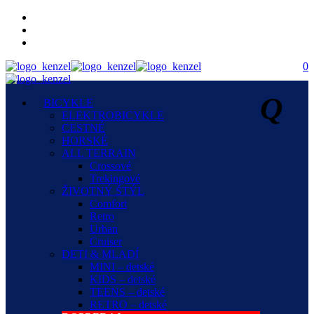
0
Q
BICYKLE
ELEKTROBICYKLE
CESTNÉ
HORSKÉ
ALL TERRAIN
Crossové
Trekingové
ŽIVOTNÝ ŠTÝL
Comfort
Retro
Urban
Cruiser
DETI & MLADÍ
MINI – detské
KIDS – detské
TEENS – detské
RETRO – detské