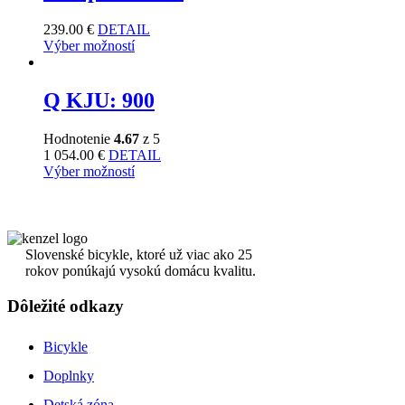
239.00
€
DETAIL
Výber možností
Q KJU: 900
Hodnotenie
4.67
z 5
1 054.00
€
DETAIL
Výber možností
Slovenské bicykle, ktoré už viac ako 25
rokov ponúkajú vysokú domácu kvalitu.
Dôležité odkazy
Bicykle
Doplnky
Detská zóna