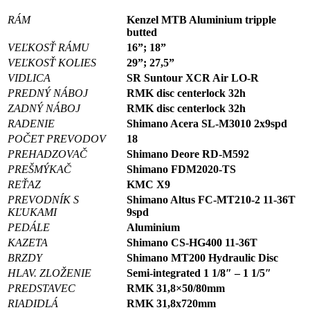
RÁM
Kenzel MTB Aluminium tripple
butted
VEĽKOSŤ RÁMU
16”; 18”
VEĽKOSŤ KOLIES
29”; 27,5”
VIDLICA
SR Suntour XCR Air LO-R
PREDNÝ NÁBOJ
RMK disc centerlock 32h
ZADNÝ NÁBOJ
RMK disc centerlock 32h
RADENIE
Shimano Acera SL-M3010 2x9spd
POČET PREVODOV
18
PREHADZOVAČ
Shimano Deore RD-M592
PREŠMÝKAČ
Shimano FDM2020-TS
REŤAZ
KMC X9
PREVODNÍK S
Shimano Altus FC-MT210-2 11-36T
KĽUKAMI
9spd
PEDÁLE
Aluminium
KAZETA
Shimano CS-HG400 11-36T
BRZDY
Shimano MT200 Hydraulic Disc
HLAV. ZLOŽENIE
Semi-integrated 1 1/8″ – 1 1/5″
PREDSTAVEC
RMK 31,8×50/80mm
RIADIDLÁ
RMK 31,8x720mm