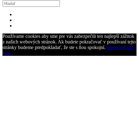
Používame cookies aby sme pre vás zabezpečili ten najlepší zážitok
z našich webových stránok. Ak budete pokračovať v používaní tejto
stránky budeme predpokladať, že ste s ňou spokojní.
Súhlasím
Čítať
viac