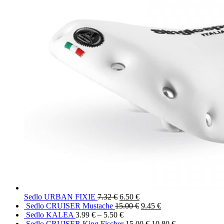
Sedlo URBAN FIXIE
7.32
€
6.50
€
Sedlo CRUISER Mustache
15.00
€
9.45
€
Sedlo KALEA
3.99
€
–
5.50
€
Sedlo CRUISER King Fischer
15.00
€
10.80
€