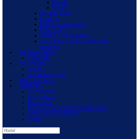
Dámske
Pánske
OSVETLENIE
PLÁŠTE
PRILBY pre dospelých
RUKOVÄTE
SEDLÁ – pre dospelých
ZVONČEKY a KLAKSÓNY pre
dospelých
DETSKÁ ZÓNA
KENZLÍK
NÁŠ PRÍBEH
O NÁS
FACTORY TOUR
PREDAJCOVIA
PODPORA
KONTAKTY
KATALÓGY
MANUÁLY
TECHNOLOGICKÉ VYSVETLIVKY
VEĽKOSTI BICYKLOV
BLOG