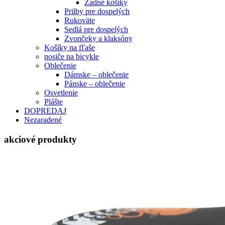
Zadné košíky
Prilby pre dospelých
Rukoväte
Sedlá pre dospelých
Zvončeky a klaksóny
Košíky na fľaše
nosiče na bicykle
Oblečenie
Dámske – oblečenie
Pánske – oblečenie
Osvetlenie
Plášte
DOPREDAJ
Nezaradené
akciové produkty