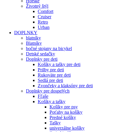
Horské
Životný štýl
Comfort
Cruiser
Retro
Urban
DOPLNKY
blatníky
Blatníky
bočné stojany na bicykel
Detské sedačky
Doplnky pre deti
Košíky a tašky pre deti
Prilby pre deti
Rukoväte pre deti
Sedlá pre deti
Zvončeky a klaksóny pre deti
Doplnky pre dospelých
Fľaše
Košíky a tašky
Košíky pre psy
Poťahy na košíky
Predné košíky
Tašky
univerzálne košíky