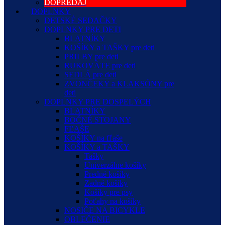
DOPREDAJ
DOPLNKY
DETSKÉ SEDAČKY
DOPLNKY PRE DETI
BLATNÍKY
KOŠÍKY a TAŠKY pre deti
PRILBY pre deti
RUKOVÄTE pre deti
SEDLÁ pre deti
ZVONČEKY a KLAKSÓNY pre
deti
DOPLNKY PRE DOSPELÝCH
BLATNÍKY
BOČNÉ STOJANY
FĽAŠE
KOŠÍKY na fľaše
KOŠÍKY a TAŠKY
Tašky
Univerzálne košíky
Predné košíky
Zadné košíky
Košíky pre psy
Poťahy na košíky
NOSIČE NA BICYKLE
OBLEČENIE