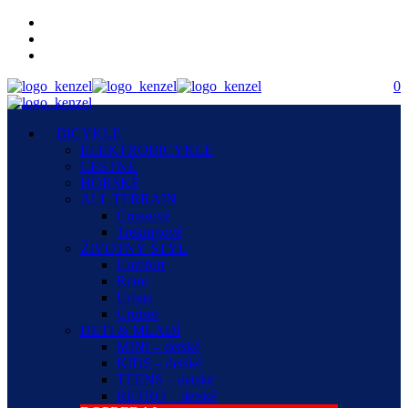
0
BICYKLE
ELEKTROBICYKLE
CESTNÉ
HORSKÉ
ALL TERRAIN
Crossové
Trekingové
ŽIVOTNÝ ŠTÝL
Comfort
Retro
Urban
Cruiser
DETI & MLADÍ
MINI – detské
KIDS – detské
TEENS – detské
RETRO – detské