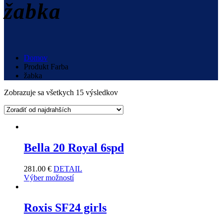
žabka
Domov
Produkt Farba
žabka
Zobrazuje sa všetkych 15 výsledkov
Bella 20 Royal 6spd
281.00
€
DETAIL
Výber možností
Roxis SF24 girls