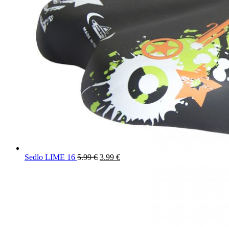
Sedlo LIME 16
5.99
€
3.99
€