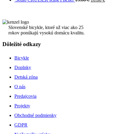
Slovenské bicykle, ktoré už viac ako 25
rokov ponúkajú vysokú domácu kvalitu.
Dôležité odkazy
Bicykle
Doplnky
Detská zóna
O nás
Predajcovia
Projekty
Obchodné podmienky
GDPR