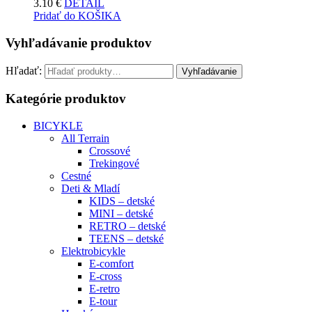
3.10
€
DETAIL
Pridať do KOŠIKA
Vyhľadávanie produktov
Hľadať:
Vyhľadávanie
Kategórie produktov
BICYKLE
All Terrain
Crossové
Trekingové
Cestné
Deti & Mladí
KIDS – detské
MINI – detské
RETRO – detské
TEENS – detské
Elektrobicykle
E-comfort
E-cross
E-retro
E-tour