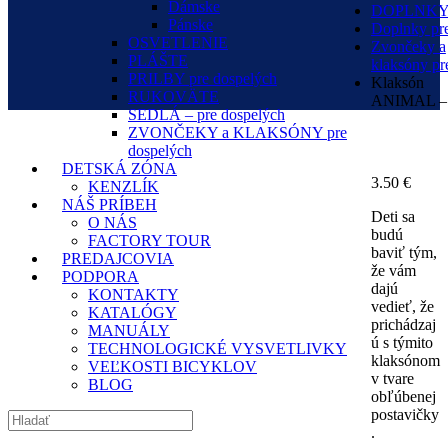
Dámske
DOPLNK
Pánske
Doplnky pre
OSVETLENIE
Zvončeky a
PLÁŠTE
klaksóny pre
PRILBY pre dospelých
Klaksón
RUKOVÄTE
ANIMAL – 
SEDLÁ – pre dospelých
ZVONČEKY a KLAKSÓNY pre
dospelých
DETSKÁ ZÓNA
3.50
€
KENZLÍK
NÁŠ PRÍBEH
Deti sa
O NÁS
budú
FACTORY TOUR
baviť tým,
PREDAJCOVIA
že vám
PODPORA
dajú
KONTAKTY
vedieť, že
KATALÓGY
prichádzaj
MANUÁLY
ú s týmito
TECHNOLOGICKÉ VYSVETLIVKY
klaksónom
VEĽKOSTI BICYKLOV
v tvare
BLOG
obľúbenej
postavičky
.