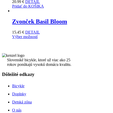
20.99
€
DETAIL
Pridať do KOŠIKA
Zvonček Basil Bloom
15.45
€
DETAIL
Výber možností
Slovenské bicykle, ktoré už viac ako 25
rokov ponúkajú vysokú domácu kvalitu.
Dôležité odkazy
Bicykle
Doplnky
Detská zóna
O nás