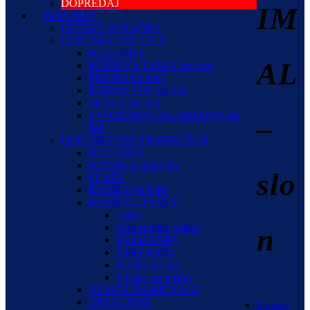
DOPREDAJ
IM
DOPLNKY
DETSKÉ SEDAČKY
DOPLNKY PRE DETI
BLATNÍKY
AL
KOŠÍKY a TAŠKY pre deti
PRILBY pre deti
RUKOVÄTE pre deti
SEDLÁ pre deti
ZVONČEKY a KLAKSÓNY pre
–
deti
DOPLNKY PRE DOSPELÝCH
BLATNÍKY
BOČNÉ STOJANY
slo
FĽAŠE
KOŠÍKY na fľaše
KOŠÍKY a TAŠKY
Tašky
Univerzálne košíky
n
Predné košíky
Zadné košíky
Košíky pre psy
Poťahy na košíky
NOSIČE NA BICYKLE
OBLEČENIE
Domov