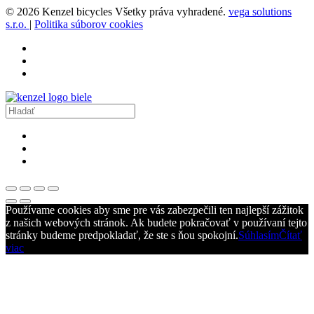
© 2026 Kenzel bicycles Všetky práva vyhradené.
vega solutions
s.r.o.
|
Politika súborov cookies
Používame cookies aby sme pre vás zabezpečili ten najlepší zážitok
z našich webových stránok. Ak budete pokračovať v používaní tejto
stránky budeme predpokladať, že ste s ňou spokojní.
Súhlasím
Čítať
viac