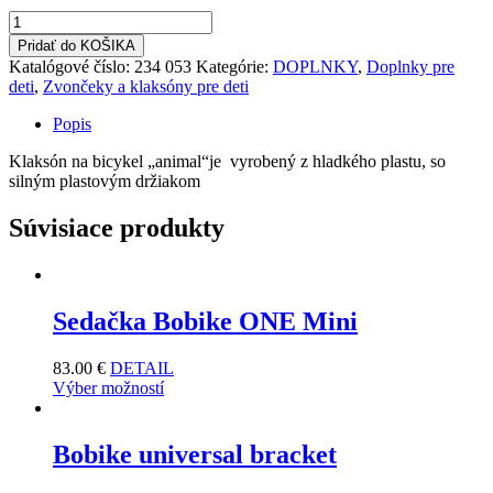
množstvo
Klaksón
Pridať do KOŠIKA
ANIMAL
Katalógové číslo:
234 053
Kategórie:
DOPLNKY
,
Doplnky pre
-
deti
,
Zvončeky a klaksóny pre deti
slon
Popis
Klaksón na bicykel „animal“je vyrobený z
hladkého plastu, so
silným plastovým držiakom
Súvisiace produkty
Sedačka Bobike ONE Mini
83.00
€
DETAIL
Výber možností
Bobike universal bracket