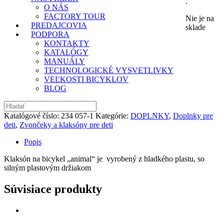
.
O NÁS
FACTORY TOUR
Nie je na
PREDAJCOVIA
sklade
PODPORA
KONTAKTY
KATALÓGY
MANUÁLY
TECHNOLOGICKÉ VYSVETLIVKY
VEĽKOSTI BICYKLOV
BLOG
Katalógové číslo:
234 057-1
Kategórie:
DOPLNKY
,
Doplnky pre
deti
,
Zvončeky a klaksóny pre deti
Popis
Klaksón na bicykel „animal“ je vyrobený z
hladkého plastu, so
silným plastovým držiakom
Súvisiace produkty