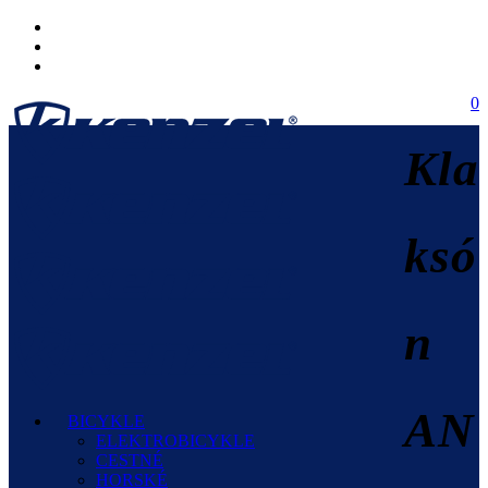
0
Kla
ksó
n
AN
BICYKLE
ELEKTROBICYKLE
CESTNÉ
HORSKÉ