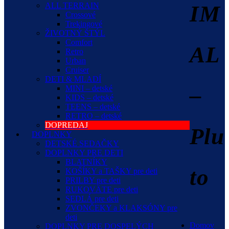
ALL TERRAIN
IM
Crossové
Trekingové
ŽIVOTNÝ ŠTÝL
Comfort
AL
Retro
Urban
Cruiser
DETI & MLADÍ
–
MINI – detské
KIDS – detské
TEENS – detské
RETRO – detské
DOPREDAJ
Plu
DOPLNKY
DETSKÉ SEDAČKY
DOPLNKY PRE DETI
BLATNÍKY
to
KOŠÍKY a TAŠKY pre deti
PRILBY pre deti
RUKOVÄTE pre deti
SEDLÁ pre deti
ZVONČEKY a KLAKSÓNY pre
deti
Domov
DOPLNKY PRE DOSPELÝCH