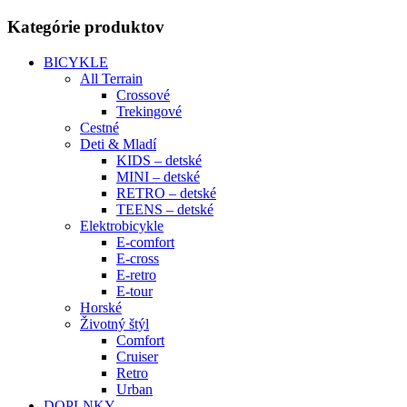
Kategórie produktov
BICYKLE
All Terrain
Crossové
Trekingové
Cestné
Deti & Mladí
KIDS – detské
MINI – detské
RETRO – detské
TEENS – detské
Elektrobicykle
E-comfort
E-cross
E-retro
E-tour
Horské
Životný štýl
Comfort
Cruiser
Retro
Urban
DOPLNKY