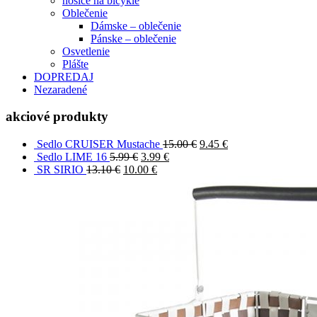
nosiče na bicykle
Oblečenie
Dámske – oblečenie
Pánske – oblečenie
Osvetlenie
Plášte
DOPREDAJ
Nezaradené
akciové produkty
Sedlo CRUISER Mustache
15.00
€
9.45
€
Sedlo LIME 16
5.99
€
3.99
€
SR SIRIO
13.10
€
10.00
€