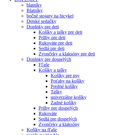
blatníky
Blatníky
bočné stojany na bicykel
Detské sedačky
Doplnky pre deti
Košíky a tašky pre deti
Prilby pre deti
Rukoväte pre deti
Sedlá pre deti
Zvončeky a klaksóny pre deti
Doplnky pre dospelých
Fľaše
Košíky a tašky
Košíky pre psy
Poťahy na košíky
Predné košíky
Tašky
univerzálne košíky
Zadné košíky
Prilby pre dospelých
Rukoväte
Sedlá pre dospelých
Zvončeky a klaksóny
Košíky na fľaše