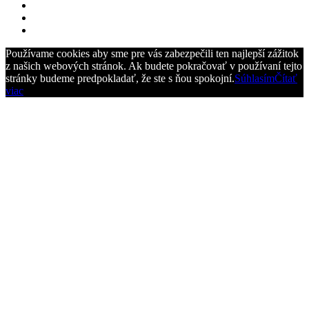
Používame cookies aby sme pre vás zabezpečili ten najlepší zážitok
z našich webových stránok. Ak budete pokračovať v používaní tejto
stránky budeme predpokladať, že ste s ňou spokojní.
Súhlasím
Čítať
viac