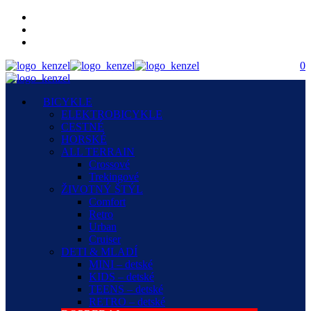
0
BICYKLE
ELEKTROBICYKLE
CESTNÉ
HORSKÉ
ALL TERRAIN
Crossové
Trekingové
ŽIVOTNÝ ŠTÝL
Comfort
Retro
Urban
Cruiser
DETI & MLADÍ
MINI – detské
KIDS – detské
TEENS – detské
RETRO – detské