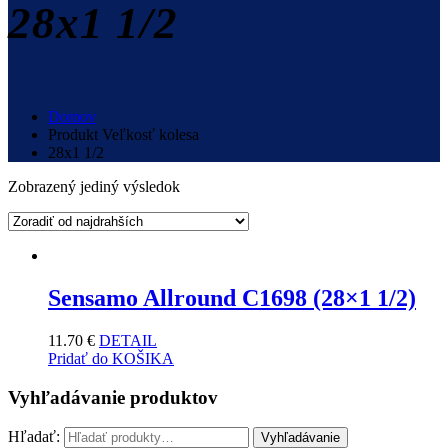
28x1 1/2
Domov
Produkt Veľkosť kolesa
28x1 1/2
Zobrazený jediný výsledok
Sensamo Allround C1698 (28×1 1/2)
11.70
€
DETAIL
Pridať do KOŠIKA
Vyhľadávanie produktov
Hľadať:
Vyhľadávanie