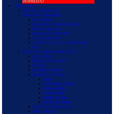
DOPREDAJ
DOPLNKY
DETSKÉ SEDAČKY
DOPLNKY PRE DETI
BLATNÍKY
KOŠÍKY a TAŠKY pre deti
PRILBY pre deti
RUKOVÄTE pre deti
SEDLÁ pre deti
ZVONČEKY a KLAKSÓNY pre
deti
DOPLNKY PRE DOSPELÝCH
BLATNÍKY
BOČNÉ STOJANY
FĽAŠE
KOŠÍKY na fľaše
KOŠÍKY a TAŠKY
Tašky
Univerzálne košíky
Predné košíky
Zadné košíky
Košíky pre psy
Poťahy na košíky
NOSIČE NA BICYKLE
OBLEČENIE