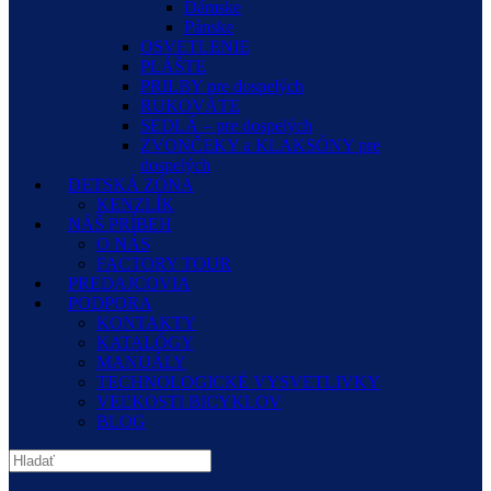
Dámske
Pánske
OSVETLENIE
PLÁŠTE
PRILBY pre dospelých
RUKOVÄTE
SEDLÁ – pre dospelých
ZVONČEKY a KLAKSÓNY pre
dospelých
DETSKÁ ZÓNA
KENZLÍK
NÁŠ PRÍBEH
O NÁS
FACTORY TOUR
PREDAJCOVIA
PODPORA
KONTAKTY
KATALÓGY
MANUÁLY
TECHNOLOGICKÉ VYSVETLIVKY
VEĽKOSTI BICYKLOV
BLOG