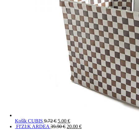
Košík CUBIS
9.72
€
5.00
€
FI'ZI:K ARDEA
39.90
€
20.00
€