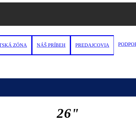
PODPO
TSKÁ ZÓNA
NÁŠ PRÍBEH
PREDAJCOVIA
26"