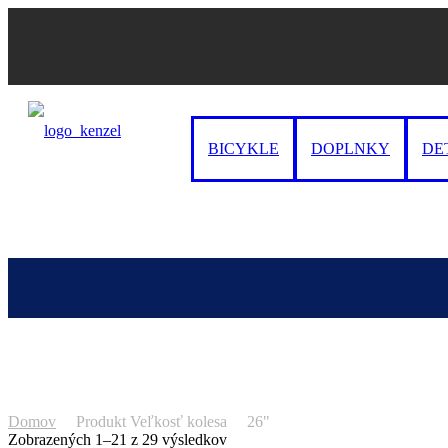
BICYKLE
DOPLNKY
DE
Domov
Produkt Veľkosť kolesa
26"
Zobrazených 1–21 z 29 výsledkov