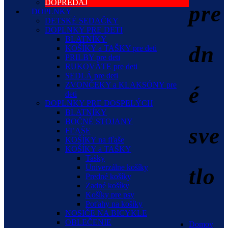
DOPREDAJ
pre
DOPLNKY
DETSKÉ SEDAČKY
DOPLNKY PRE DETI
BLATNÍKY
dn
KOŠÍKY a TAŠKY pre deti
PRILBY pre deti
RUKOVÄTE pre deti
SEDLÁ pre deti
ZVONČEKY a KLAKSÓNY pre
é
deti
DOPLNKY PRE DOSPELÝCH
BLATNÍKY
BOČNÉ STOJANY
sve
FĽAŠE
KOŠÍKY na fľaše
KOŠÍKY a TAŠKY
Tašky
Univerzálne košíky
tlo
Predné košíky
Zadné košíky
Košíky pre psy
Poťahy na košíky
NOSIČE NA BICYKLE
OBLEČENIE
Domov