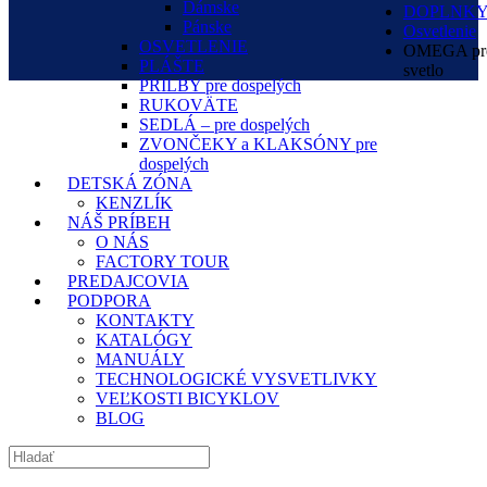
Dámske
DOPLNK
Pánske
Osvetlenie
OSVETLENIE
OMEGA pr
PLÁŠTE
svetlo
PRILBY pre dospelých
RUKOVÄTE
SEDLÁ – pre dospelých
ZVONČEKY a KLAKSÓNY pre
dospelých
DETSKÁ ZÓNA
KENZLÍK
NÁŠ PRÍBEH
O NÁS
FACTORY TOUR
PREDAJCOVIA
PODPORA
KONTAKTY
KATALÓGY
MANUÁLY
TECHNOLOGICKÉ VYSVETLIVKY
VEĽKOSTI BICYKLOV
BLOG