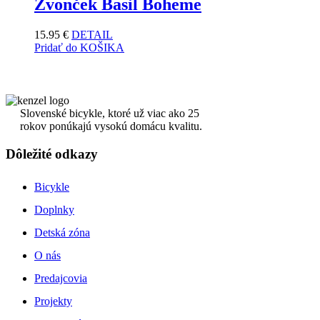
Zvonček Basil Boheme
15.95
€
DETAIL
Pridať do KOŠIKA
Slovenské bicykle, ktoré už viac ako 25
rokov ponúkajú vysokú domácu kvalitu.
Dôležité odkazy
Bicykle
Doplnky
Detská zóna
O nás
Predajcovia
Projekty