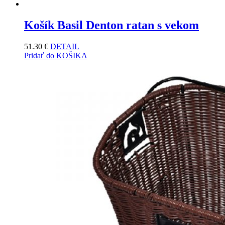
Košík Basil Denton ratan s vekom
51.30
€
DETAIL
Pridať do KOŠIKA