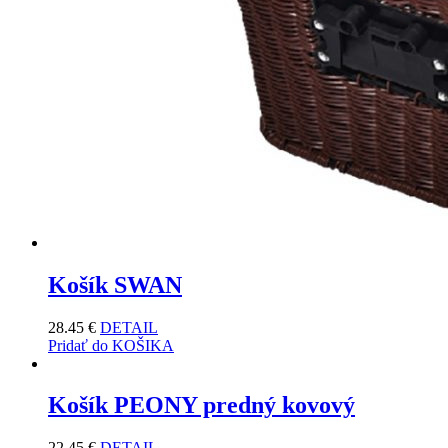
Košík SWAN
28.45
€
DETAIL
Pridať do KOŠIKA
Košík PEONY predný kovový
22.45
€
DETAIL