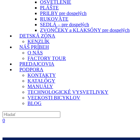
OSVETLENIE
PLÁŠTE
PRILBY pre dospelých
RUKOVÄTE
SEDLÁ – pre dospelých
ZVONČEKY a KLAKSÓNY pre dospelých
DETSKÁ ZÓNA
KENZLÍK
NÁŠ PRÍBEH
O NÁS
FACTORY TOUR
PREDAJCOVIA
PODPORA
KONTAKTY
KATALÓGY
MANUÁLY
TECHNOLOGICKÉ VYSVETLIVKY
VEĽKOSTI BICYKLOV
BLOG
0