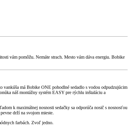
itosti vám pomôžu. Nemáte strach. Mesto vám dáva energiu. Bobike
esto vankúša má Bobike ONE pohodlné sedadlo s vodou odpudzujúcim
ponúka náš montážny systém EASY pre rýchlu inštaláciu a
zhľadom k maximálnej nosnosti sedačky sa odporúča nosič s nosnosťou
 pevne drží na svojom mieste.
módnych farbách. Zvoľ jedno.