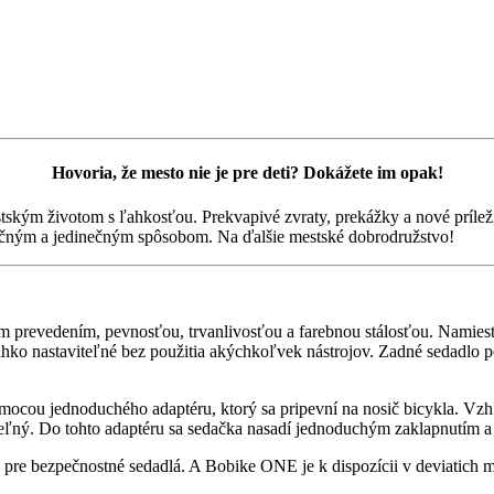
Hovoria, že mesto nie je pre deti? Dokážete im opak!
kým životom s ľahkosťou. Prekvapivé zvraty, prekážky a nové prílež
ným a jedinečným spôsobom. Na ďalšie mestské dobrodružstvo!
 prevedením, pevnosťou, trvanlivosťou a farebnou stálosťou. Nami
ko nastaviteľné bez použitia akýchkoľvek nástrojov. Zadné sedadlo 
 pomocou jednoduchého adaptéru, ktorý sa pripevní na nosič bicykla. V
teľný. Do tohto adaptéru sa sedačka nasadí jednoduchým zaklapnutím a
pre bezpečnostné sedadlá. A Bobike ONE je k dispozícii v deviatich 