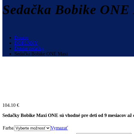
Sedačka Bobike ONE
Domov
DOPLNKY
Detské sedačky
Sedačka Bobike ONE Maxi
104.10
€
Sedačky Bobike Maxi ONE sú vhodné pre deti od 9 mesiacov až do
Farba
Vymazať