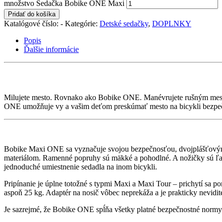
množstvo Sedačka Bobike ONE Maxi
Pridať do košíka
Katalógové číslo:
-
Kategórie:
Detské sedačky
,
DOPLNKY
Popis
Ďalšie informácie
Milujete mesto. Rovnako ako Bobike ONE. Manévrujete rušným mests
ONE umožňuje vy a vašim deťom preskúmať mesto na bicykli bezpeč
Bobike Maxi ONE sa vyznačuje svojou bezpečnosťou, dvojplášťovým
materiálom. Ramenné popruhy sú mäkké a pohodlné. A nožičky sú ľah
jednoduché umiestnenie sedadla na inom bicykli.
Pripínanie je úplne totožné s typmi Maxi a Maxi Tour – prichytí sa
aspoň 25 kg. Adaptér na nosič vôbec neprekáža a je prakticky nevidi
Je sazrejmé, že Bobike ONE spĺňa všetky platné bezpečnostné normy 