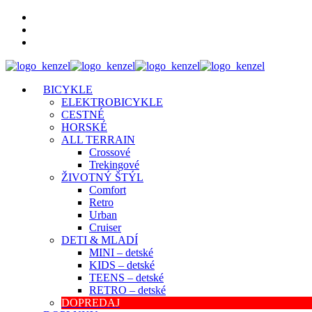
BICYKLE
ELEKTROBICYKLE
CESTNÉ
HORSKÉ
ALL TERRAIN
Crossové
Trekingové
ŽIVOTNÝ ŠTÝL
Comfort
Retro
Urban
Cruiser
DETI & MLADÍ
MINI – detské
KIDS – detské
TEENS – detské
RETRO – detské
DOPREDAJ