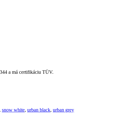
344 a má certifikáciu TÜV.
,
snow white
,
urban black
,
urban grey