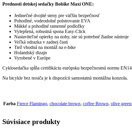
Prednosti detskej sedačky Bobike Maxi ONE:
Jedinečné dvojité steny pre väčšiu bezpečnosť
Pohodlné, vodeodolné polstrovanie EVA
Mäkké a pohodlné ramenné podložky
Vylepšená, robustná spona Easy-Click
Nastaviteľné opierky na nohy, nie sú potrebné žiadne nástroje
Veľká odrazka v zadnej časti
Tiež vhodná na montáž na e-bike
Holandský dizajn
Vyrobené v Európe
Cyklosedačka spĺňa certifikáciu európsku bezpečnostnú normu EN14
Na bicykle bez nosiča je k dispozícii samostatná montážna konzola.
Farba
Fierce Flamingo
,
chocolate brown
,
coffee Brown
,
olive green
Súvisiace produkty