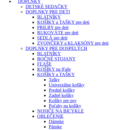
DOPLNKY
DETSKÉ SEDAČKY
DOPLNKY PRE DETI
BLATNÍKY
KOŠÍKY a TAŠKY pre deti
PRILBY pre deti
RUKOVÄTE pre deti
SEDLÁ pre deti
ZVONČEKY a KLAKSÓNY pre deti
DOPLNKY PRE DOSPELÝCH
BLATNÍKY
BOČNÉ STOJANY
FĽAŠE
KOŠÍKY na fľaše
KOŠÍKY a TAŠKY
Tašky
Univerzálne košíky
Predné košíky
Zadné košíky
Košíky pre psy
Poťahy na košíky
NOSIČE NA BICYKLE
OBLEČENIE
Dámske
Pánske