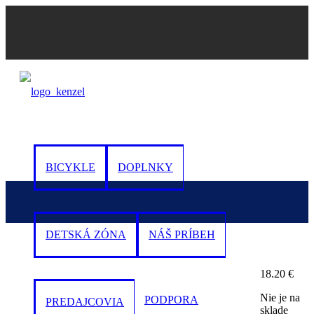
0
BICYKLE
DOPLNKY
DETSKÁ ZÓNA
NÁŠ PRÍBEH
18.20
€
Nie je na
PODPORA
PREDAJCOVIA
sklade