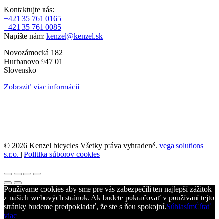
Kontaktujte nás:
+421 35 761 0165
+421 35 761 0085
Napíšte nám:
kenzel@kenzel.sk
Novozámocká 182
Hurbanovo 947 01
Slovensko
Zobraziť viac informácií
© 2026 Kenzel bicycles Všetky práva vyhradené.
vega solutions
s.r.o.
|
Politika súborov cookies
Používame cookies aby sme pre vás zabezpečili ten najlepší zážitok
z našich webových stránok. Ak budete pokračovať v používaní tejto
stránky budeme predpokladať, že ste s ňou spokojní.
Súhlasím
Čítať
viac