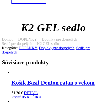
K2 GEL sedlo
Domov
DOPLNKY
Doplnky pre dospelých
Sedlá pre dospelých
K2 GEL sedlo
Kategórie:
DOPLNKY
,
Doplnky pre dospelých
,
Sedlá pre
dospelých
Súvisiace produkty
Košík Basil Denton ratan s vekom
51.30
€
DETAIL
Pridať do KOŠIKA