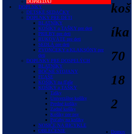
DOPREDAJ
koš
DOPLNKY
DETSKÉ SEDAČKY
DOPLNKY PRE DETI
BLATNÍKY
íka
KOŠÍKY a TAŠKY pre deti
PRILBY pre deti
RUKOVÄTE pre deti
SEDLÁ pre deti
ZVONČEKY a KLAKSÓNY pre
70
deti
DOPLNKY PRE DOSPELÝCH
BLATNÍKY
BOČNÉ STOJANY
18
FĽAŠE
KOŠÍKY na fľaše
KOŠÍKY a TAŠKY
Tašky
Univerzálne košíky
2
Predné košíky
Zadné košíky
Košíky pre psy
Poťahy na košíky
NOSIČE NA BICYKLE
OBLEČENIE
Domov