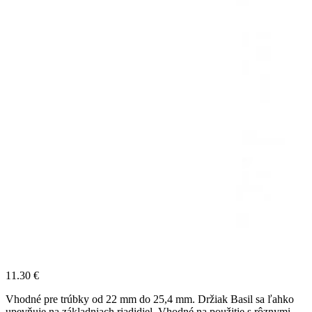
11.30
€
Vhodné pre trúbky od 22 mm do 25,4 mm. Držiak Basil sa ľahko
upevňuje na základniach riadidiel. Vhodné na použitie s rôznymi