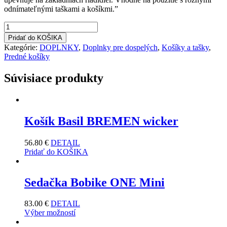
odnímateľnými taškami a košíkmi.”
množstvo
Basil
Pridať do KOŠIKA
držiak
Kategórie:
DOPLNKY
,
Doplnky pre dospelých
,
Košíky a tašky
,
košíka
Predné košíky
70182
Súvisiace produkty
Košík Basil BREMEN wicker
56.80
€
DETAIL
Pridať do KOŠIKA
Sedačka Bobike ONE Mini
83.00
€
DETAIL
Výber možností