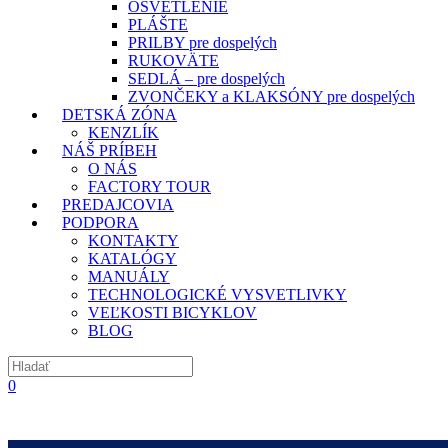
OSVETLENIE
PLÁŠTE
PRILBY pre dospelých
RUKOVÄTE
SEDLÁ – pre dospelých
ZVONČEKY a KLAKSÓNY pre dospelých
DETSKÁ ZÓNA
KENZLÍK
NÁŠ PRÍBEH
O NÁS
FACTORY TOUR
PREDAJCOVIA
PODPORA
KONTAKTY
KATALÓGY
MANUÁLY
TECHNOLOGICKÉ VYSVETLIVKY
VEĽKOSTI BICYKLOV
BLOG
0