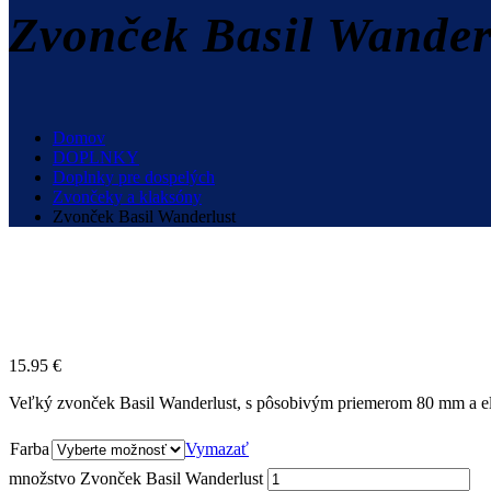
Zvonček Basil Wander
Domov
DOPLNKY
Doplnky pre dospelých
Zvončeky a klaksóny
Zvonček Basil Wanderlust
15.95
€
Veľký zvonček Basil Wanderlust, s pôsobivým priemerom 80 mm a eleg
Farba
Vymazať
množstvo Zvonček Basil Wanderlust