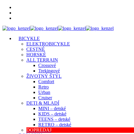
BICYKLE
ELEKTROBICYKLE
CESTNÉ
HORSKÉ
ALL TERRAIN
Crossové
Trekingové
ŽIVOTNÝ ŠTÝL
Comfort
Retro
Urban
Cruiser
DETI & MLADÍ
MINI – detské
KIDS – detské
TEENS – detské
RETRO – detské
DOPREDAJ