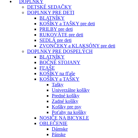
DOPLNKY
DETSKÉ SEDAČKY
DOPLNKY PRE DETI
BLATNÍKY
KOŠÍKY a TAŠKY pre deti
PRILBY pre deti
RUKOVÄTE pre deti
SEDLÁ pre deti
ZVONČEKY a KLAKSÓNY pre deti
DOPLNKY PRE DOSPELÝCH
BLATNÍKY
BOČNÉ STOJANY
FĽAŠE
KOŠÍKY na fľaše
KOŠÍKY a TAŠKY
Tašky
Univerzálne košíky
Predné košíky
Zadné košíky
Košíky pre psy
Poťahy na košíky
NOSIČE NA BICYKLE
OBLEČENIE
Dámske
Pánske