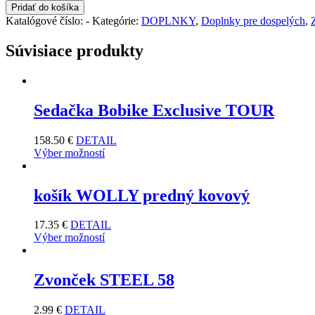
Pridať do košíka
Katalógové číslo:
-
Kategórie:
DOPLNKY
,
Doplnky pre dospelých
,
Súvisiace produkty
Sedačka Bobike Exclusive TOUR
158.50
€
DETAIL
Výber možností
košík WOLLY predný kovový
17.35
€
DETAIL
Výber možností
Zvonček STEEL 58
2.99
€
DETAIL