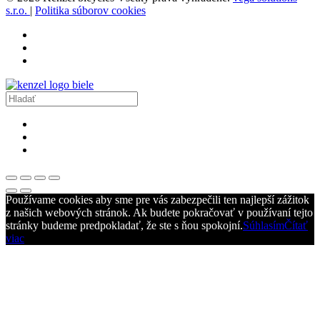
s.r.o.
|
Politika súborov cookies
Používame cookies aby sme pre vás zabezpečili ten najlepší zážitok
z našich webových stránok. Ak budete pokračovať v používaní tejto
stránky budeme predpokladať, že ste s ňou spokojní.
Súhlasím
Čítať
viac