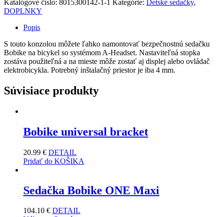
Katalógové číslo:
8015300142-1-1
Kategórie:
Detské sedačky
,
DOPLNKY
Popis
S touto konzolou môžete ľahko namontovať bezpečnostnú sedačku
Bobike na bicykel so systémom A-Headset. Nastaviteľná stopka
zostáva použiteľná a na mieste môže zostať aj displej alebo ovládač
elektrobicykla. Potrebný inštalačný priestor je iba 4 mm.
Súvisiace produkty
Bobike universal bracket
20.99
€
DETAIL
Pridať do KOŠIKA
Sedačka Bobike ONE Maxi
104.10
€
DETAIL