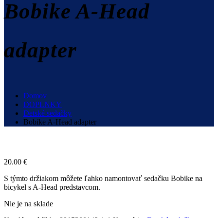
Bobike A-Head
adapter
Domov
DOPLNKY
Detské sedačky
Bobike A-Head adapter
20.00
€
S týmto držiakom môžete ľahko namontovať sedačku Bobike na
bicykel s A-Head predstavcom.
Nie je na sklade