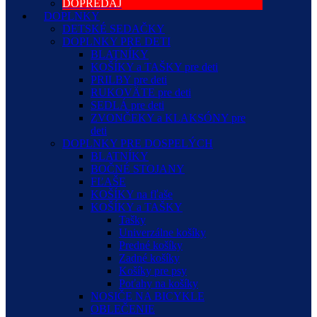
DOPREDAJ
DOPLNKY
DETSKÉ SEDAČKY
DOPLNKY PRE DETI
BLATNÍKY
KOŠÍKY a TAŠKY pre deti
PRILBY pre deti
RUKOVÄTE pre deti
SEDLÁ pre deti
ZVONČEKY a KLAKSÓNY pre
deti
DOPLNKY PRE DOSPELÝCH
BLATNÍKY
BOČNÉ STOJANY
FĽAŠE
KOŠÍKY na fľaše
KOŠÍKY a TAŠKY
Tašky
Univerzálne košíky
Predné košíky
Zadné košíky
Košíky pre psy
Poťahy na košíky
NOSIČE NA BICYKLE
OBLEČENIE