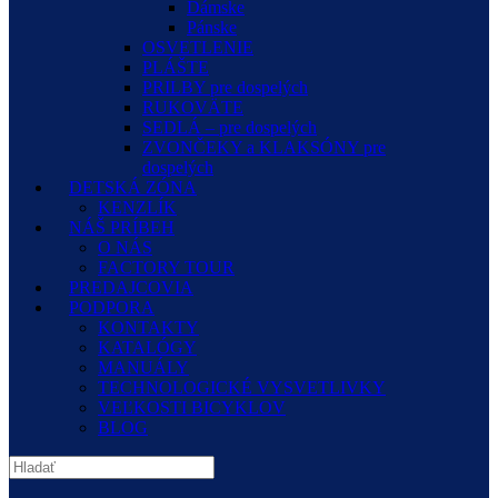
Dámske
Pánske
OSVETLENIE
PLÁŠTE
PRILBY pre dospelých
RUKOVÄTE
SEDLÁ – pre dospelých
ZVONČEKY a KLAKSÓNY pre
dospelých
DETSKÁ ZÓNA
KENZLÍK
NÁŠ PRÍBEH
O NÁS
FACTORY TOUR
PREDAJCOVIA
PODPORA
KONTAKTY
KATALÓGY
MANUÁLY
TECHNOLOGICKÉ VYSVETLIVKY
VEĽKOSTI BICYKLOV
BLOG