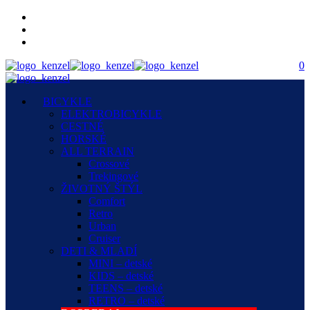
0
BICYKLE
ELEKTROBICYKLE
CESTNÉ
HORSKÉ
ALL TERRAIN
Crossové
Trekingové
ŽIVOTNÝ ŠTÝL
Comfort
Retro
Urban
Cruiser
DETI & MLADÍ
MINI – detské
KIDS – detské
TEENS – detské
RETRO – detské