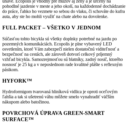
únave. Ecopolis je vhodný pre mužov aj ženy a je určený na
pohodlné jazdenie v meste a jeho okolí, na každodenné dochádzanie
do práce, ľahko ho vezmete so sebou do vlaku, či schováte do kufra
auta, aby ste ho mohli využiť na chate alebo na dovolenke.
FULL PACKET – VŠETKO V JEDNOM
Súčasťou tohto bicykla sú všetky doplnky potrebné na jazdu po
pozemných komunikáciách. Ecopolis je plne vybavený LED
osvetlením, ktoré Vám zabezpečí nielen dostatočnú viditeľnosť a
bezpečnosť na cestách, ale zároveň dotvorí celkový príjemný
vzhľad bicykla. Samozrejmosťou sú blatníky, zadný nosič, ktorého
nosnosť je 25 kg a v neposlednom rade kvalitné plášte s reflexným
pásikom.
HYFORK™
Hydroformigom tvarovaná hliníková vidlica je oproti oceľovým
ľahšia a tak si ušetrenú váhu môžete smelo vynahradiť väčším
nákupom alebo batožinou.
POVRCHOVÁ ÚPRAVA GREEN-SMART
SURFACE™