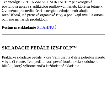
Technológia GREEN-SMART SURFACE™ je ekologická
povrchová úprava s aplikáciou práškových farieb, ktoré sú šetrné k
životnému prostrediu, šetria energiu a zdroje, neobsahujú
rozpúšťadlá, iné prchavé organické látky a ponúkajú trvalú a odolnú
ochranu na našich produktoch.
Postup pre skladanie
STIAHNUŤ
SKLADACIE PEDÁLE IZY-FOLP™
Praktické skladacie pedále, ktoré Vám ušetria ďalšie potrebné miesto
v byte či v aute. Telo pedálu tvorí pevná konštrukcia z odolného
hliníku, ktorý výborne znáša každodenné skladanie.