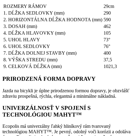
ROZMERY RÁMOV
29cm
1. DĹŽKA SEDLOVKY (mm)
290
2. HORIZONTÁLNA DĹŽKA HODNOTA (mm)
590
3. DOSAH (mm)
462
4. DĹŽKA HLAVOVKY (mm)
105
5. UHOL HLAVY
73°
6. UHOL SEDLOVKY
76°
7. DĹŽKA DOLNEJ STAVBY (mm)
400
8. VÝŠKA STREDU (mm)
37,5
9. CELKOVÁ DĹŽKA (mm)
1021,3
PRIRODZENÁ FORMA DOPRAVY
Jazda na bicykli je úplne prirodzenou formou dopravy, je obzvlášť
zdraviu prospešná, rýchla, elegantná a minimálne nákladná.
UNIVERZÁLNOSŤ V SPOJENÍ S
TECHNOLÓGIOU MAHYT™
Ecopolis má univerzálny ľahký hliníkový rám tvarovaný
technológiou MAHYT™. Je pevný, odolný voči korózii a odoláva