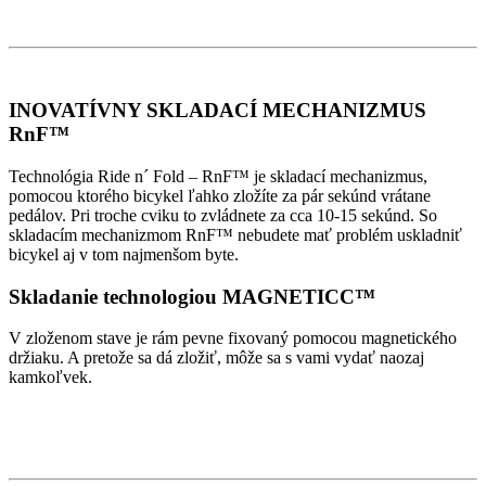
INOVATÍVNY SKLADACÍ MECHANIZMUS
RnF™
Technológia Ride n´ Fold – RnF™ je skladací mechanizmus,
pomocou ktorého bicykel ľahko zložíte za pár sekúnd vrátane
pedálov. Pri troche cviku to zvládnete za cca 10-15 sekúnd. So
skladacím mechanizmom RnF™ nebudete mať problém uskladniť
bicykel aj v tom najmenšom byte.
Skladanie technologiou MAGNETICC™
V zloženom stave je rám pevne fixovaný pomocou magnetického
držiaku. A pretože sa dá zložiť, môže sa s vami vydať naozaj
kamkoľvek.