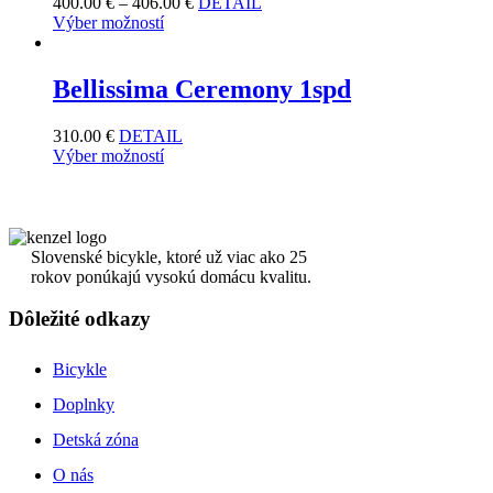
400.00
€
–
406.00
€
DETAIL
Výber možností
Bellissima Ceremony 1spd
310.00
€
DETAIL
Výber možností
Slovenské bicykle, ktoré už viac ako 25
rokov ponúkajú vysokú domácu kvalitu.
Dôležité odkazy
Bicykle
Doplnky
Detská zóna
O nás