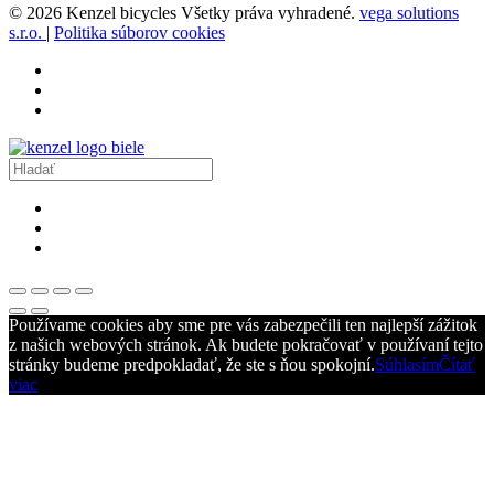
© 2026 Kenzel bicycles Všetky práva vyhradené.
vega solutions
s.r.o.
|
Politika súborov cookies
Používame cookies aby sme pre vás zabezpečili ten najlepší zážitok
z našich webových stránok. Ak budete pokračovať v používaní tejto
stránky budeme predpokladať, že ste s ňou spokojní.
Súhlasím
Čítať
viac