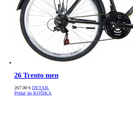
26 Trento men
267.00
€
DETAIL
Pridať do KOŠIKA