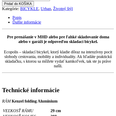
Ecopolis
Pridať do KOŠIKA
6spd
Kategórie:
BICYKLE
,
Urban
,
Životný štýl
Popis
Ďalšie informácie
Pre prenášanie v MHD alebo pre ľahké skladovanie doma
alebo v garáži je odpoveďou skladací bicykel.
Ecopolis – skladací bicykel, ktorý kladie dôraz na intenzívny pocit
slobody cestovania, mobility a individuality. Ak hľadáte praktickú
skladačku, s ktorou sa môžete vydať kamkoľvek, tak ste ju práve
našli.
Technické informácie
RÁM
Kenzel folding Aluminium
VEĽKOSŤ RÁMU
29 cm