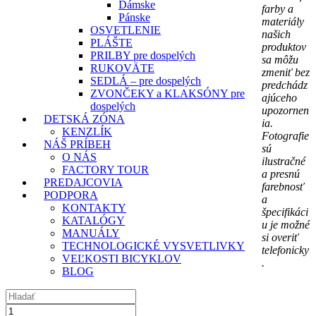
Dámske
farby a
Pánske
materiály
OSVETLENIE
našich
PLÁŠTE
produktov
PRILBY pre dospelých
sa môžu
RUKOVÄTE
zmeniť bez
SEDLÁ – pre dospelých
predchádz
ZVONČEKY a KLAKSÓNY pre
ajúceho
dospelých
upozornen
DETSKÁ ZÓNA
ia.
KENZLÍK
Fotografie
NÁŠ PRÍBEH
sú
O NÁS
ilustračné
FACTORY TOUR
a presnú
PREDAJCOVIA
farebnosť
PODPORA
a
KONTAKTY
špecifikáci
KATALÓGY
u je možné
MANUÁLY
si overiť
TECHNOLOGICKÉ VYSVETLIVKY
telefonicky
VEĽKOSTI BICYKLOV
.
BLOG
množstvo