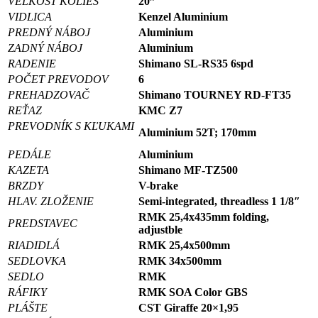
VEĽKOSŤ KOLIES
20”
VIDLICA
Kenzel Aluminium
PREDNÝ NÁBOJ
Aluminium
ZADNÝ NÁBOJ
Aluminium
RADENIE
Shimano SL-RS35 6spd
POČET PREVODOV
6
PREHADZOVAČ
Shimano TOURNEY RD-FT35
REŤAZ
KMC Z7
PREVODNÍK S KĽUKAMI
Aluminium 52T; 170mm
PEDÁLE
Aluminium
KAZETA
Shimano MF-TZ500
BRZDY
V-brake
HLAV. ZLOŽENIE
Semi-integrated, threadless 1 1/8″
RMK 25,4x435mm folding,
PREDSTAVEC
adjustble
RIADIDLÁ
RMK 25,4x500mm
SEDLOVKA
RMK 34x500mm
SEDLO
RMK
RÁFIKY
RMK SOA Color GBS
PLÁŠTE
CST Giraffe 20×1,95