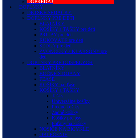
DOPREDAJ
DOPLNKY
DETSKÉ SEDAČKY
DOPLNKY PRE DETI
BLATNÍKY
KOŠÍKY a TAŠKY pre deti
PRILBY pre deti
RUKOVÄTE pre deti
SEDLÁ pre deti
ZVONČEKY a KLAKSÓNY pre
deti
DOPLNKY PRE DOSPELÝCH
BLATNÍKY
BOČNÉ STOJANY
FĽAŠE
KOŠÍKY na fľaše
KOŠÍKY a TAŠKY
Tašky
Univerzálne košíky
Predné košíky
Zadné košíky
Košíky pre psy
Poťahy na košíky
NOSIČE NA BICYKLE
OBLEČENIE