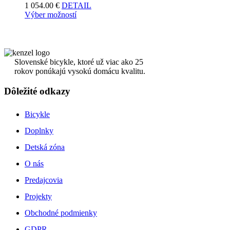
1 054.00
€
DETAIL
Výber možností
Slovenské bicykle, ktoré už viac ako 25
rokov ponúkajú vysokú domácu kvalitu.
Dôležité odkazy
Bicykle
Doplnky
Detská zóna
O nás
Predajcovia
Projekty
Obchodné podmienky
GDPR