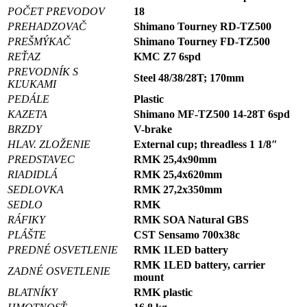
POČET PREVODOV
18
PREHADZOVAČ
Shimano Tourney RD-TZ500
PREŠMÝKAČ
Shimano Tourney FD-TZ500
REŤAZ
KMC Z7 6spd
PREVODNÍK S
Steel 48/38/28T; 170mm
KĽUKAMI
PEDÁLE
Plastic
KAZETA
Shimano MF-TZ500 14-28T 6spd
BRZDY
V-brake
HLAV. ZLOŽENIE
External cup; threadless 1 1/8″
PREDSTAVEC
RMK 25,4x90mm
RIADIDLÁ
RMK 25,4x620mm
SEDLOVKA
RMK 27,2x350mm
SEDLO
RMK
RÁFIKY
RMK SOA Natural GBS
PLÁŠTE
CST Sensamo 700x38c
PREDNÉ OSVETLENIE
RMK 1LED battery
RMK 1LED battery, carrier
ZADNÉ OSVETLENIE
mount
BLATNÍKY
RMK plastic