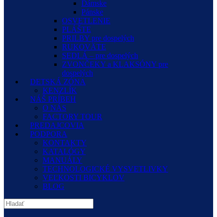
Dámske
Pánske
OSVETLENIE
PLÁŠTE
PRILBY pre dospelých
RUKOVÄTE
SEDLÁ – pre dospelých
ZVONČEKY a KLAKSÓNY pre
dospelých
DETSKÁ ZÓNA
KENZLÍK
NÁŠ PRÍBEH
O NÁS
FACTORY TOUR
PREDAJCOVIA
PODPORA
KONTAKTY
KATALÓGY
MANUÁLY
TECHNOLOGICKÉ VYSVETLIVKY
VEĽKOSTI BICYKLOV
BLOG