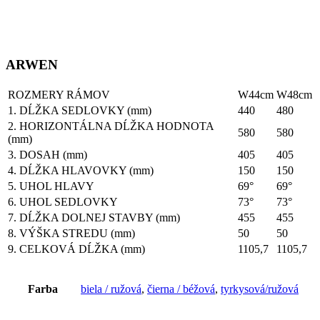
ARWEN
ROZMERY RÁMOV
W44cm
W48cm
1. DĹŽKA SEDLOVKY (mm)
440
480
2. HORIZONTÁLNA DĹŽKA HODNOTA
580
580
(mm)
3. DOSAH (mm)
405
405
4. DĹŽKA HLAVOVKY (mm)
150
150
5. UHOL HLAVY
69°
69°
6. UHOL SEDLOVKY
73°
73°
7. DĹŽKA DOLNEJ STAVBY (mm)
455
455
8. VÝŠKA STREDU (mm)
50
50
9. CELKOVÁ DĹŽKA (mm)
1105,7
1105,7
Farba
biela / ružová
,
čierna / béžová
,
tyrkysová/ružová