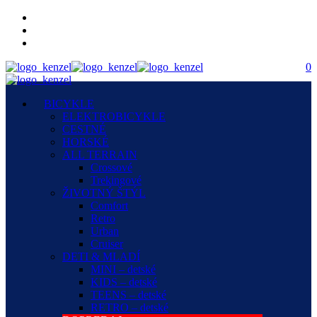
0
BICYKLE
ELEKTROBICYKLE
CESTNÉ
HORSKÉ
ALL TERRAIN
Crossové
Trekingové
ŽIVOTNÝ ŠTÝL
Comfort
Retro
Urban
Cruiser
DETI & MLADÍ
MINI – detské
KIDS – detské
TEENS – detské
RETRO – detské