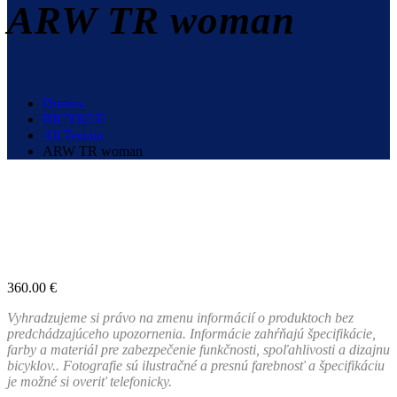
ARW TR woman
Domov
BICYKLE
All Terrain
ARW TR woman
360.00
€
Vyhradzujeme si právo na zmenu informácií o produktoch bez
predchádzajúceho upozornenia. Informácie zahŕňajú špecifikácie,
farby a materiál pre zabezpečenie funkčnosti, spoľahlivosti a dizajnu
bicyklov.. Fotografie sú ilustračné a presnú farebnosť a špecifikáciu
je možné si overiť telefonicky.