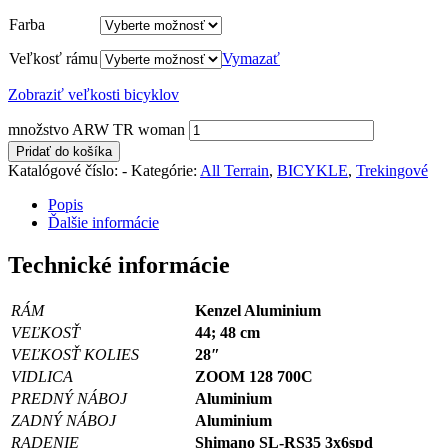
Farba
Veľkosť rámu
Vymazať
Zobraziť veľkosti bicyklov
množstvo ARW TR woman
Pridať do košíka
Katalógové číslo:
-
Kategórie:
All Terrain
,
BICYKLE
,
Trekingové
Popis
Ďalšie informácie
Technické informácie
RÁM
Kenzel Aluminium
VEĽKOSŤ
44; 48 cm
VEĽKOSŤ KOLIES
28″
VIDLICA
ZOOM 128 700C
PREDNÝ NÁBOJ
Aluminium
ZADNÝ NÁBOJ
Aluminium
RADENIE
Shimano SL-RS35 3x6spd