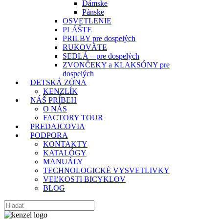
Dámske
Pánske
OSVETLENIE
PLÁŠTE
PRILBY pre dospelých
RUKOVÄTE
SEDLÁ – pre dospelých
ZVONČEKY a KLAKSÓNY pre
dospelých
DETSKÁ ZÓNA
KENZLÍK
NÁŠ PRÍBEH
O NÁS
FACTORY TOUR
PREDAJCOVIA
PODPORA
KONTAKTY
KATALÓGY
MANUÁLY
TECHNOLOGICKÉ VYSVETLIVKY
VEĽKOSTI BICYKLOV
BLOG