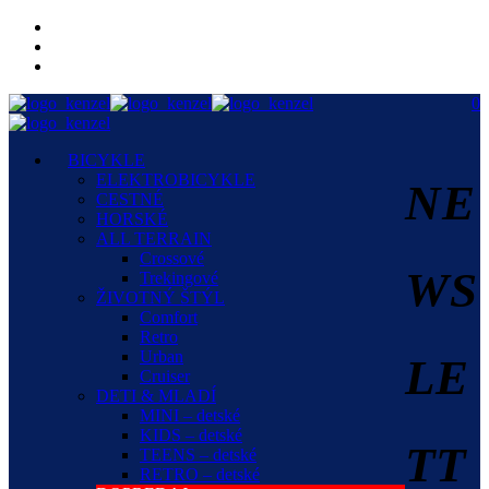
0
BICYKLE
ELEKTROBICYKLE
NE
CESTNÉ
HORSKÉ
ALL TERRAIN
Crossové
WS
Trekingové
ŽIVOTNÝ ŠTÝL
Comfort
Retro
Urban
LE
Cruiser
DETI & MLADÍ
MINI – detské
KIDS – detské
TT
TEENS – detské
RETRO – detské