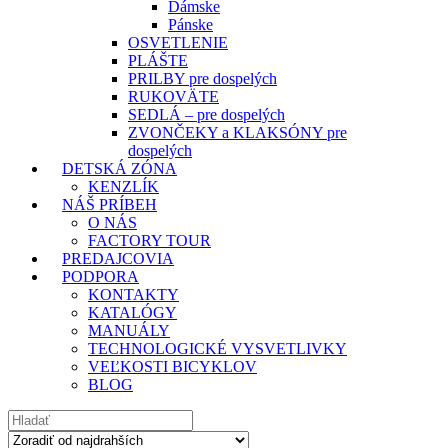
Dámske
Pánske
OSVETLENIE
PLÁŠTE
PRILBY pre dospelých
RUKOVÄTE
SEDLÁ – pre dospelých
ZVONČEKY a KLAKSÓNY pre
dospelých
DETSKÁ ZÓNA
KENZLÍK
NÁŠ PRÍBEH
O NÁS
FACTORY TOUR
PREDAJCOVIA
PODPORA
KONTAKTY
KATALÓGY
MANUÁLY
TECHNOLOGICKÉ VYSVETLIVKY
VEĽKOSTI BICYKLOV
BLOG