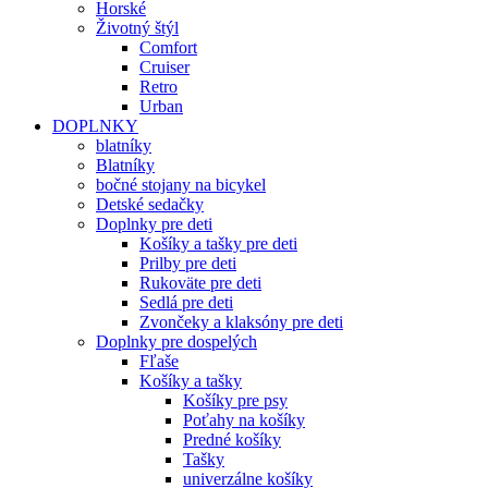
Horské
Životný štýl
Comfort
Cruiser
Retro
Urban
DOPLNKY
blatníky
Blatníky
bočné stojany na bicykel
Detské sedačky
Doplnky pre deti
Košíky a tašky pre deti
Prilby pre deti
Rukoväte pre deti
Sedlá pre deti
Zvončeky a klaksóny pre deti
Doplnky pre dospelých
Fľaše
Košíky a tašky
Košíky pre psy
Poťahy na košíky
Predné košíky
Tašky
univerzálne košíky