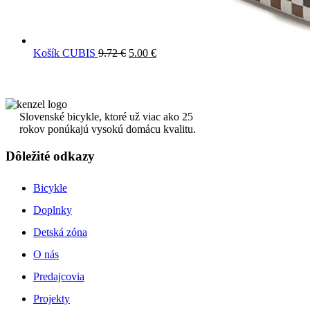
Košík CUBIS
9.72
€
5.00
€
Slovenské bicykle, ktoré už viac ako 25
rokov ponúkajú vysokú domácu kvalitu.
Dôležité odkazy
Bicykle
Doplnky
Detská zóna
O nás
Predajcovia
Projekty