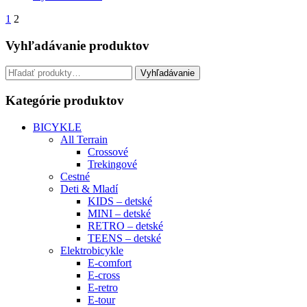
1
2
Vyhľadávanie produktov
Hľadať:
Vyhľadávanie
Kategórie produktov
BICYKLE
All Terrain
Crossové
Trekingové
Cestné
Deti & Mladí
KIDS – detské
MINI – detské
RETRO – detské
TEENS – detské
Elektrobicykle
E-comfort
E-cross
E-retro
E-tour