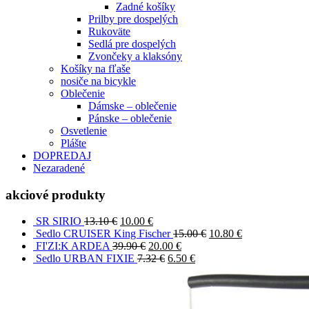
Zadné košíky
Prilby pre dospelých
Rukoväte
Sedlá pre dospelých
Zvončeky a klaksóny
Košíky na fľaše
nosiče na bicykle
Oblečenie
Dámske – oblečenie
Pánske – oblečenie
Osvetlenie
Plášte
DOPREDAJ
Nezaradené
akciové produkty
SR SIRIO
13.10
€
10.00
€
Sedlo CRUISER King Fischer
15.00
€
10.80
€
FI'ZI:K ARDEA
39.90
€
20.00
€
Sedlo URBAN FIXIE
7.32
€
6.50
€