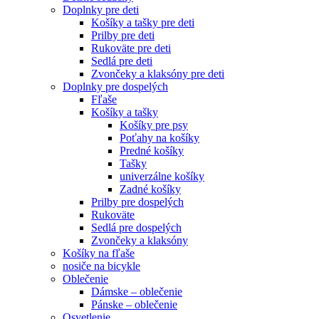
Doplnky pre deti
Košíky a tašky pre deti
Prilby pre deti
Rukoväte pre deti
Sedlá pre deti
Zvončeky a klaksóny pre deti
Doplnky pre dospelých
Fľaše
Košíky a tašky
Košíky pre psy
Poťahy na košíky
Predné košíky
Tašky
univerzálne košíky
Zadné košíky
Prilby pre dospelých
Rukoväte
Sedlá pre dospelých
Zvončeky a klaksóny
Košíky na fľaše
nosiče na bicykle
Oblečenie
Dámske – oblečenie
Pánske – oblečenie
Osvetlenie