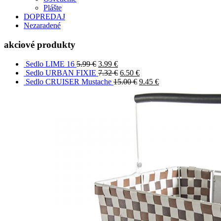
Plášte
DOPREDAJ
Nezaradené
akciové produkty
Sedlo LIME 16
5.99
€
3.99
€
Sedlo URBAN FIXIE
7.32
€
6.50
€
Sedlo CRUISER Mustache
15.00
€
9.45
€