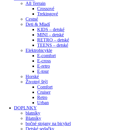
All Terrain
Crossové
Trekingové
Cestné
Deti & Mladí
KIDS – detské
MINI – detské
RETRO – detské
TEENS – detské
Elektrobicykle
E-comfort
E-cross
E-retro
E-tour
Horské
Životný štýl
Comfort
Cruiser
Retro
Urban
DOPLNKY
blatníky
Blatníky
bočné stojany na bicykel
Detské sedačky