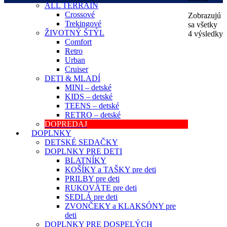
ALL TERRAIN
Crossové
Zobrazujú
Trekingové
sa všetky
ŽIVOTNÝ ŠTÝL
4 výsledky
Comfort
Retro
Urban
Cruiser
DETI & MLADÍ
MINI – detské
KIDS – detské
TEENS – detské
RETRO – detské
DOPREDAJ
DOPLNKY
DETSKÉ SEDAČKY
DOPLNKY PRE DETI
BLATNÍKY
KOŠÍKY a TAŠKY pre deti
PRILBY pre deti
RUKOVÄTE pre deti
SEDLÁ pre deti
ZVONČEKY a KLAKSÓNY pre
deti
DOPLNKY PRE DOSPELÝCH