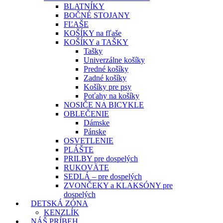
BLATNÍKY
BOČNÉ STOJANY
FĽAŠE
KOŠÍKY na fľaše
KOŠÍKY a TAŠKY
Tašky
Univerzálne košíky
Predné košíky
Zadné košíky
Košíky pre psy
Poťahy na košíky
NOSIČE NA BICYKLE
OBLEČENIE
Dámske
Pánske
OSVETLENIE
PLÁŠTE
PRILBY pre dospelých
RUKOVÄTE
SEDLÁ – pre dospelých
ZVONČEKY a KLAKSÓNY pre
dospelých
DETSKÁ ZÓNA
KENZLÍK
NÁŠ PRÍBEH