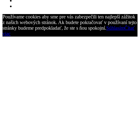
Používame cookies aby sme pre vás zabezpečili ten najlepší zážitok
z našich webových stránok. Ak budete pokračovať v používaní tejto
stránky budeme predpokladať, že ste s ňou spokojní.
Súhlasím
Čítať
viac