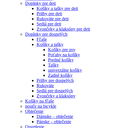
Doplnky pre deti
Košíky a tašky pre deti
Prilby pre deti
Rukoväte pre deti
Sedlá pre deti
Zvončeky a klaksóny pre deti
Doplnky pre dospelých
Fľaše
Košíky a tašky
Košíky pre psy
Poťahy na košíky
Predné košíky
Tašky
univerzálne košíky
Zadné košíky
Prilby pre dospelých
Rukoväte
Sedlá pre dospelých
Zvončeky a klaksóny
Košíky na fľaše
nosiče na bicykle
Oblečenie
Dámske – oblečenie
Pánske – oblečenie
Osvetlenie