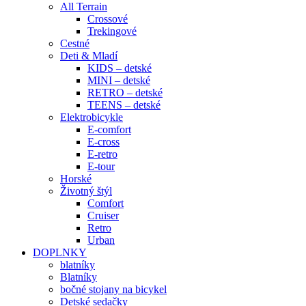
All Terrain
Crossové
Trekingové
Cestné
Deti & Mladí
KIDS – detské
MINI – detské
RETRO – detské
TEENS – detské
Elektrobicykle
E-comfort
E-cross
E-retro
E-tour
Horské
Životný štýl
Comfort
Cruiser
Retro
Urban
DOPLNKY
blatníky
Blatníky
bočné stojany na bicykel
Detské sedačky