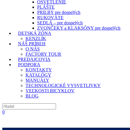
OSVETLENIE
PLÁŠTE
PRILBY pre dospelých
RUKOVÄTE
SEDLÁ – pre dospelých
ZVONČEKY a KLAKSÓNY pre dospelých
DETSKÁ ZÓNA
KENZLÍK
NÁŠ PRÍBEH
O NÁS
FACTORY TOUR
PREDAJCOVIA
PODPORA
KONTAKTY
KATALÓGY
MANUÁLY
TECHNOLOGICKÉ VYSVETLIVKY
VEĽKOSTI BICYKLOV
BLOG
0