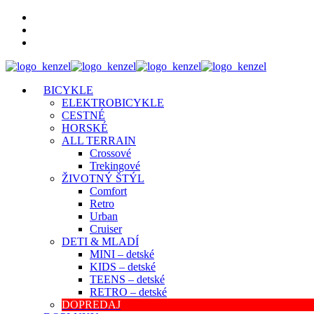
BICYKLE
ELEKTROBICYKLE
CESTNÉ
HORSKÉ
ALL TERRAIN
Crossové
Trekingové
ŽIVOTNÝ ŠTÝL
Comfort
Retro
Urban
Cruiser
DETI & MLADÍ
MINI – detské
KIDS – detské
TEENS – detské
RETRO – detské
DOPREDAJ