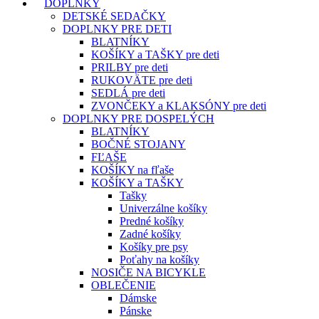
DOPLNKY
DETSKÉ SEDAČKY
DOPLNKY PRE DETI
BLATNÍKY
KOŠÍKY a TAŠKY pre deti
PRILBY pre deti
RUKOVÄTE pre deti
SEDLÁ pre deti
ZVONČEKY a KLAKSÓNY pre deti
DOPLNKY PRE DOSPELÝCH
BLATNÍKY
BOČNÉ STOJANY
FĽAŠE
KOŠÍKY na fľaše
KOŠÍKY a TAŠKY
Tašky
Univerzálne košíky
Predné košíky
Zadné košíky
Košíky pre psy
Poťahy na košíky
NOSIČE NA BICYKLE
OBLEČENIE
Dámske
Pánske