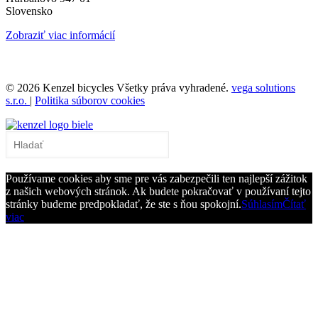
Slovensko
Zobraziť viac informácií
© 2026 Kenzel bicycles Všetky práva vyhradené.
vega solutions
s.r.o.
|
Politika súborov cookies
Používame cookies aby sme pre vás zabezpečili ten najlepší zážitok
z našich webových stránok. Ak budete pokračovať v používaní tejto
stránky budeme predpokladať, že ste s ňou spokojní.
Súhlasím
Čítať
viac