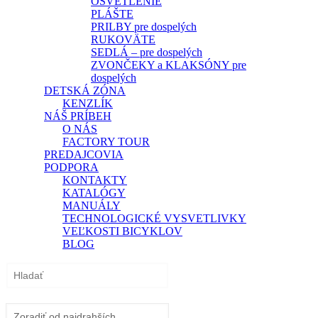
OSVETLENIE
PLÁŠTE
PRILBY pre dospelých
RUKOVÄTE
SEDLÁ – pre dospelých
ZVONČEKY a KLAKSÓNY pre
dospelých
DETSKÁ ZÓNA
KENZLÍK
NÁŠ PRÍBEH
O NÁS
FACTORY TOUR
PREDAJCOVIA
PODPORA
KONTAKTY
KATALÓGY
MANUÁLY
TECHNOLOGICKÉ VYSVETLIVKY
VEĽKOSTI BICYKLOV
BLOG