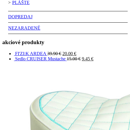
PLÁŠTE
DOPREDAJ
NEZARADENÉ
akciové produkty
FI'ZI:K ARDEA
39.90
€
20.00
€
Sedlo CRUISER Mustache
15.00
€
9.45
€