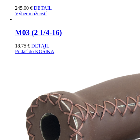
245.00
€
DETAIL
Výber možností
M03 (2 1/4-16)
18.75
€
DETAIL
Pridať do KOŠIKA