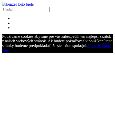
Používame cookies aby sme pre vás zabezpečili ten najlepší zážitok
z našich webových stránok. Ak budete pokračovať v používaní tejto
stránky budeme predpokladať, že ste s ňou spokojní.
Súhlasím
Čítať
viac