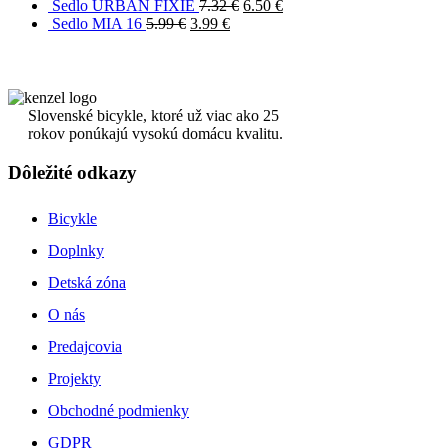
Sedlo URBAN FIXIE
7.32
€
6.50
€
Sedlo MIA 16
5.99
€
3.99
€
Slovenské bicykle, ktoré už viac ako 25
rokov ponúkajú vysokú domácu kvalitu.
Dôležité odkazy
Bicykle
Doplnky
Detská zóna
O nás
Predajcovia
Projekty
Obchodné podmienky
GDPR