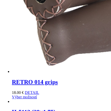
RETRO 014 grips
18.00
€
DETAIL
Výber možností