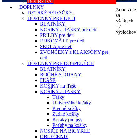
DOPREDAJ
DOPLNKY
Zobrazuje
DETSKÉ SEDAČKY
sa
DOPLNKY PRE DETI
všetkych
BLATNÍKY
17
KOŠÍKY a TAŠKY pre deti
výsledkov
PRILBY pre deti
RUKOVÄTE pre deti
SEDLÁ pre deti
ZVONČEKY a KLAKSÓNY pre
deti
DOPLNKY PRE DOSPELÝCH
BLATNÍKY
BOČNÉ STOJANY
FĽAŠE
KOŠÍKY na fľaše
KOŠÍKY a TAŠKY
Tašky
Univerzálne košíky
Predné košíky
Zadné košíky
Košíky pre psy
Poťahy na košíky
NOSIČE NA BICYKLE
OBLEČENIE