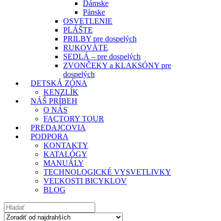
Dámske
Pánske
OSVETLENIE
PLÁŠTE
PRILBY pre dospelých
RUKOVÄTE
SEDLÁ – pre dospelých
ZVONČEKY a KLAKSÓNY pre
dospelých
DETSKÁ ZÓNA
KENZLÍK
NÁŠ PRÍBEH
O NÁS
FACTORY TOUR
PREDAJCOVIA
PODPORA
KONTAKTY
KATALÓGY
MANUÁLY
TECHNOLOGICKÉ VYSVETLIVKY
VEĽKOSTI BICYKLOV
BLOG