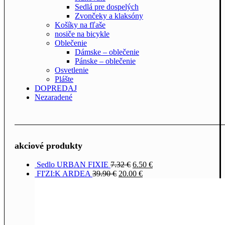
Sedlá pre dospelých
Zvončeky a klaksóny
Košíky na fľaše
nosiče na bicykle
Oblečenie
Dámske – oblečenie
Pánske – oblečenie
Osvetlenie
Plášte
DOPREDAJ
Nezaradené
akciové produkty
Sedlo URBAN FIXIE
7.32
€
6.50
€
FI'ZI:K ARDEA
39.90
€
20.00
€