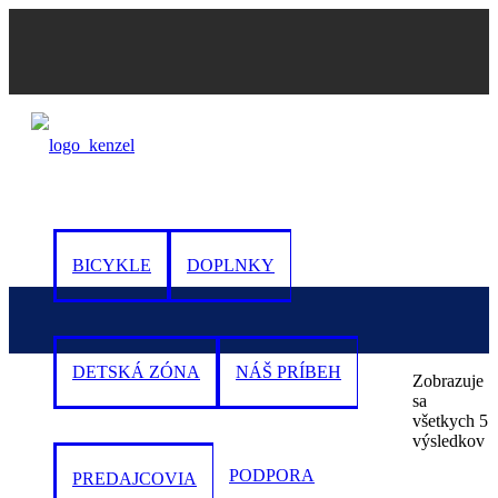
0
BICYKLE
DOPLNKY
DETSKÁ ZÓNA
NÁŠ PRÍBEH
Zobrazuje
sa
všetkych 5
výsledkov
PODPORA
PREDAJCOVIA