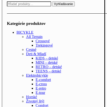
Hľadať:
Vyhľadávanie
Kategórie produktov
BICYKLE
All Terrain
Crossové
Trekingové
Cestné
Deti & Mladí
KIDS – detské
MINI – detské
RETRO – detské
TEENS – detské
Elektrobicykle
E-comfort
E-cross
E-retro
E-tour
Horské
Životný štýl
Comfort