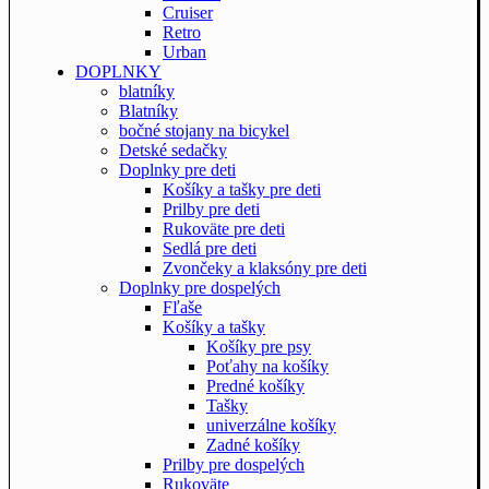
Cruiser
Retro
Urban
DOPLNKY
blatníky
Blatníky
bočné stojany na bicykel
Detské sedačky
Doplnky pre deti
Košíky a tašky pre deti
Prilby pre deti
Rukoväte pre deti
Sedlá pre deti
Zvončeky a klaksóny pre deti
Doplnky pre dospelých
Fľaše
Košíky a tašky
Košíky pre psy
Poťahy na košíky
Predné košíky
Tašky
univerzálne košíky
Zadné košíky
Prilby pre dospelých
Rukoväte