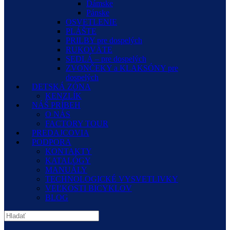
Dámske
Pánske
OSVETLENIE
PLÁŠTE
PRILBY pre dospelých
RUKOVÄTE
SEDLÁ – pre dospelých
ZVONČEKY a KLAKSÓNY pre
dospelých
DETSKÁ ZÓNA
KENZLÍK
NÁŠ PRÍBEH
O NÁS
FACTORY TOUR
PREDAJCOVIA
PODPORA
KONTAKTY
KATALÓGY
MANUÁLY
TECHNOLOGICKÉ VYSVETLIVKY
VEĽKOSTI BICYKLOV
BLOG