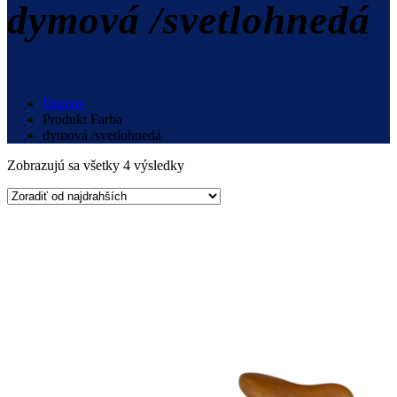
dymová /svetlohnedá
Domov
Produkt Farba
dymová /svetlohnedá
Zobrazujú sa všetky 4 výsledky