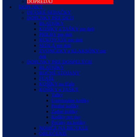
DOPREDAJ
DOPLNKY
DETSKÉ SEDAČKY
DOPLNKY PRE DETI
BLATNÍKY
KOŠÍKY a TAŠKY pre deti
PRILBY pre deti
RUKOVÄTE pre deti
SEDLÁ pre deti
ZVONČEKY a KLAKSÓNY pre
deti
DOPLNKY PRE DOSPELÝCH
BLATNÍKY
BOČNÉ STOJANY
FĽAŠE
KOŠÍKY na fľaše
KOŠÍKY a TAŠKY
Tašky
Univerzálne košíky
Predné košíky
Zadné košíky
Košíky pre psy
Poťahy na košíky
NOSIČE NA BICYKLE
OBLEČENIE