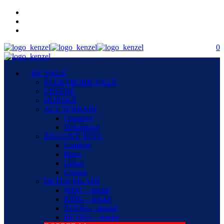
0
BICYKLE
ELEKTROBICYKLE
CESTNÉ
HORSKÉ
ALL TERRAIN
Crossové
Trekingové
ŽIVOTNÝ ŠTÝL
Comfort
Retro
Urban
Cruiser
DETI & MLADÍ
MINI – detské
KIDS – detské
TEENS – detské
RETRO – detské