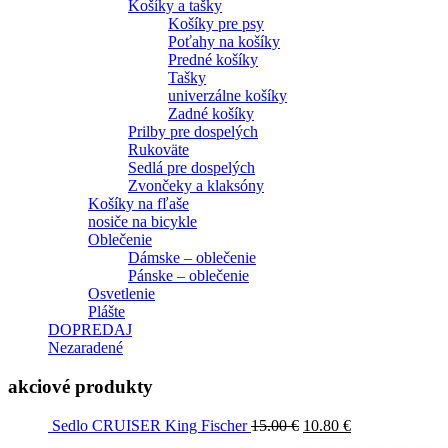
Košíky a tašky
Košíky pre psy
Poťahy na košíky
Predné košíky
Tašky
univerzálne košíky
Zadné košíky
Prilby pre dospelých
Rukoväte
Sedlá pre dospelých
Zvončeky a klaksóny
Košíky na fľaše
nosiče na bicykle
Oblečenie
Dámske – oblečenie
Pánske – oblečenie
Osvetlenie
Plášte
DOPREDAJ
Nezaradené
akciové produkty
Sedlo CRUISER King Fischer
15.00
€
10.80
€