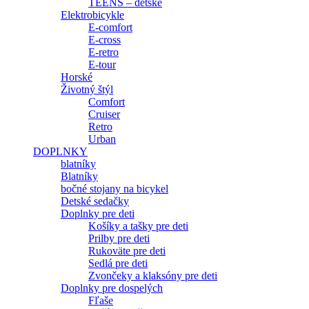
TEENS – detské
Elektrobicykle
E-comfort
E-cross
E-retro
E-tour
Horské
Životný štýl
Comfort
Cruiser
Retro
Urban
DOPLNKY
blatníky
Blatníky
bočné stojany na bicykel
Detské sedačky
Doplnky pre deti
Košíky a tašky pre deti
Prilby pre deti
Rukoväte pre deti
Sedlá pre deti
Zvončeky a klaksóny pre deti
Doplnky pre dospelých
Fľaše