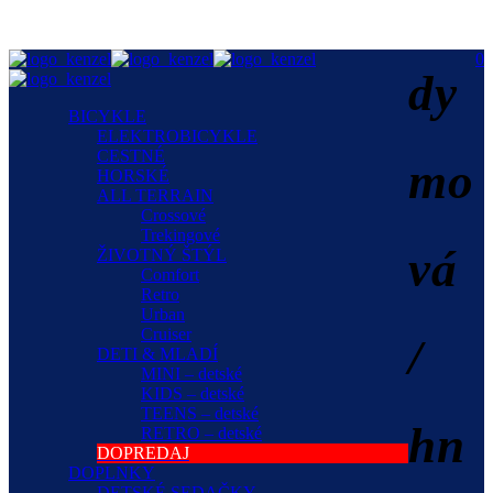
0
dy
BICYKLE
ELEKTROBICYKLE
CESTNÉ
mo
HORSKÉ
ALL TERRAIN
Crossové
Trekingové
vá
ŽIVOTNÝ ŠTÝL
Comfort
Retro
Urban
Cruiser
/
DETI & MLADÍ
MINI – detské
KIDS – detské
TEENS – detské
hn
RETRO – detské
DOPREDAJ
DOPLNKY
DETSKÉ SEDAČKY