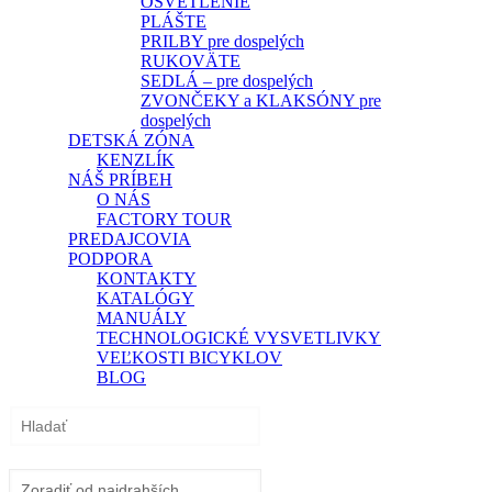
OSVETLENIE
PLÁŠTE
PRILBY pre dospelých
RUKOVÄTE
SEDLÁ – pre dospelých
ZVONČEKY a KLAKSÓNY pre
dospelých
DETSKÁ ZÓNA
KENZLÍK
NÁŠ PRÍBEH
O NÁS
FACTORY TOUR
PREDAJCOVIA
PODPORA
KONTAKTY
KATALÓGY
MANUÁLY
TECHNOLOGICKÉ VYSVETLIVKY
VEĽKOSTI BICYKLOV
BLOG