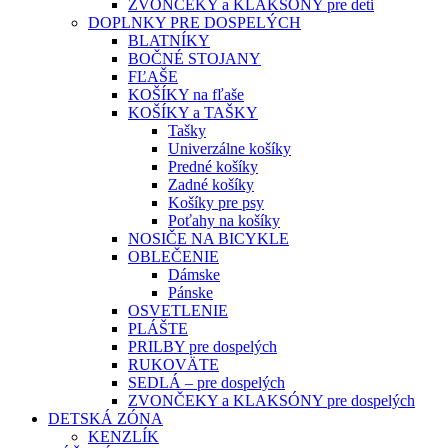
ZVONČEKY a KLAKSÓNY pre deti
DOPLNKY PRE DOSPELÝCH
BLATNÍKY
BOČNÉ STOJANY
FĽAŠE
KOŠÍKY na fľaše
KOŠÍKY a TAŠKY
Tašky
Univerzálne košíky
Predné košíky
Zadné košíky
Košíky pre psy
Poťahy na košíky
NOSIČE NA BICYKLE
OBLEČENIE
Dámske
Pánske
OSVETLENIE
PLÁŠTE
PRILBY pre dospelých
RUKOVÄTE
SEDLÁ – pre dospelých
ZVONČEKY a KLAKSÓNY pre dospelých
DETSKÁ ZÓNA
KENZLÍK