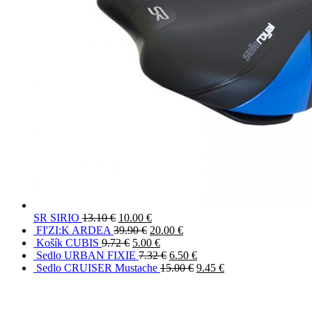
SR SIRIO
13.10
€
10.00
€
FI'ZI:K ARDEA
39.90
€
20.00
€
Košík CUBIS
9.72
€
5.00
€
Sedlo URBAN FIXIE
7.32
€
6.50
€
Sedlo CRUISER Mustache
15.00
€
9.45
€