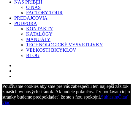
NÁŠ PRÍBEH
O NÁS
FACTORY TOUR
PREDAJCOVIA
PODPORA
KONTAKTY
KATALÓGY
MANUÁLY
TECHNOLOGICKÉ VYSVETLIVKY
VEĽKOSTI BICYKLOV
BLOG
Používame cookies aby sme pre vás zabezpečili ten najlepší zážitok
z našich webových stránok. Ak budete pokračovať v používaní tejto
stránky budeme predpokladať, že ste s ňou spokojní.
Súhlasím
Čítať
viac