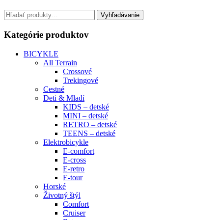
Hľadať:
Vyhľadávanie
Kategórie produktov
BICYKLE
All Terrain
Crossové
Trekingové
Cestné
Deti & Mladí
KIDS – detské
MINI – detské
RETRO – detské
TEENS – detské
Elektrobicykle
E-comfort
E-cross
E-retro
E-tour
Horské
Životný štýl
Comfort
Cruiser