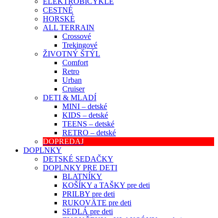
ELEKTROBICYKLE
CESTNÉ
HORSKÉ
ALL TERRAIN
Crossové
Trekingové
ŽIVOTNÝ ŠTÝL
Comfort
Retro
Urban
Cruiser
DETI & MLADÍ
MINI – detské
KIDS – detské
TEENS – detské
RETRO – detské
DOPREDAJ
DOPLNKY
DETSKÉ SEDAČKY
DOPLNKY PRE DETI
BLATNÍKY
KOŠÍKY a TAŠKY pre deti
PRILBY pre deti
RUKOVÄTE pre deti
SEDLÁ pre deti