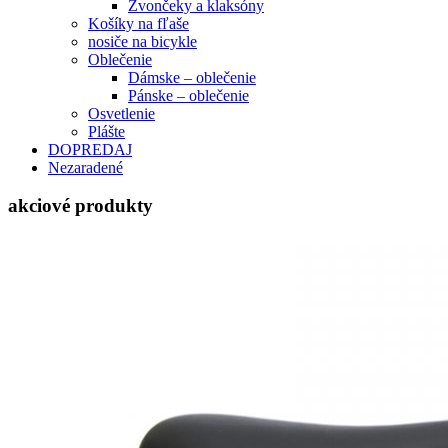
Zvončeky a klaksóny
Košíky na fľaše
nosiče na bicykle
Oblečenie
Dámske – oblečenie
Pánske – oblečenie
Osvetlenie
Plášte
DOPREDAJ
Nezaradené
akciové produkty