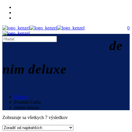
0
de
nim deluxe
Domov
Produkt Farba
denim deluxe
Zobrazuje sa všetkych 7 výsledkov