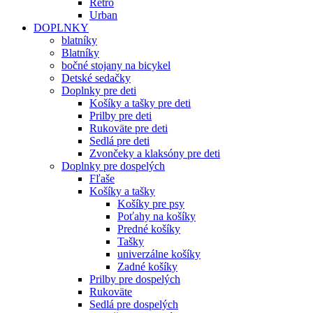
Retro
Urban
DOPLNKY
blatníky
Blatníky
bočné stojany na bicykel
Detské sedačky
Doplnky pre deti
Košíky a tašky pre deti
Prilby pre deti
Rukoväte pre deti
Sedlá pre deti
Zvončeky a klaksóny pre deti
Doplnky pre dospelých
Fľaše
Košíky a tašky
Košíky pre psy
Poťahy na košíky
Predné košíky
Tašky
univerzálne košíky
Zadné košíky
Prilby pre dospelých
Rukoväte
Sedlá pre dospelých