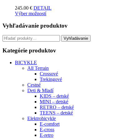
245.00
€
DETAIL
Výber možností
Vyhľadávanie produktov
Hľadať:
Vyhľadávanie
Kategórie produktov
BICYKLE
All Terrain
Crossové
Trekingové
Cestné
Deti & Mladí
KIDS – detské
MINI – detské
RETRO – detské
TEENS – detské
Elektrobicykle
E-comfort
E-cross
E-retro