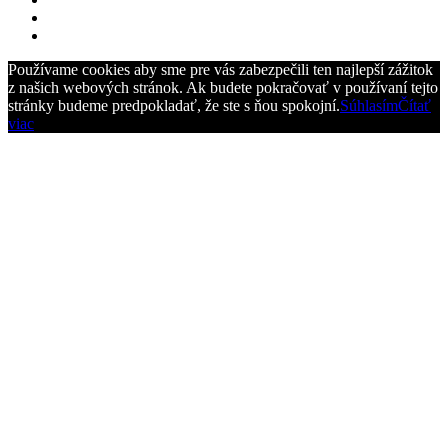
Používame cookies aby sme pre vás zabezpečili ten najlepší zážitok
z našich webových stránok. Ak budete pokračovať v používaní tejto
stránky budeme predpokladať, že ste s ňou spokojní.
Súhlasím
Čítať
viac