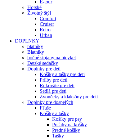
E-tour
Horské
Životný štýl
Comfort
Cruiser
Retro
Urban
DOPLNKY
blatníky
Blatníky
bočné stojany na bicykel
Detské sedačky
Doplnky pre deti
Košíky a tašky pre deti
Prilby pre deti
Rukoväte pre deti
Sedlá pre deti
Zvončeky a klaksóny pre deti
Doplnky pre dospelých
Fľaše
Košíky a tašky
Košíky pre psy
Poťahy na košíky
Predné košíky
Tašky