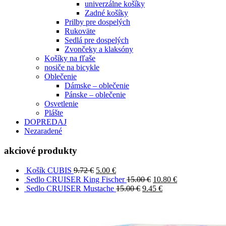
univerzálne košíky
Zadné košíky
Prilby pre dospelých
Rukoväte
Sedlá pre dospelých
Zvončeky a klaksóny
Košíky na fľaše
nosiče na bicykle
Oblečenie
Dámske – oblečenie
Pánske – oblečenie
Osvetlenie
Plášte
DOPREDAJ
Nezaradené
akciové produkty
Košík CUBIS
9.72
€
5.00
€
Sedlo CRUISER King Fischer
15.00
€
10.80
€
Sedlo CRUISER Mustache
15.00
€
9.45
€