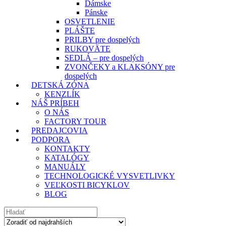
Dámske
Pánske
OSVETLENIE
PLÁŠTE
PRILBY pre dospelých
RUKOVÄTE
SEDLÁ – pre dospelých
ZVONČEKY a KLAKSÓNY pre
dospelých
DETSKÁ ZÓNA
KENZLÍK
NÁŠ PRÍBEH
O NÁS
FACTORY TOUR
PREDAJCOVIA
PODPORA
KONTAKTY
KATALÓGY
MANUÁLY
TECHNOLOGICKÉ VYSVETLIVKY
VEĽKOSTI BICYKLOV
BLOG