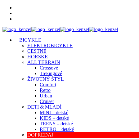
BICYKLE
ELEKTROBICYKLE
CESTNÉ
HORSKÉ
ALL TERRAIN
Crossové
Trekingové
ŽIVOTNÝ ŠTÝL
Comfort
Retro
Urban
Cruiser
DETI & MLADÍ
MINI – detské
KIDS – detské
TEENS – detské
RETRO – detské
DOPREDAJ