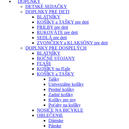
DOPLNKY
DETSKÉ SEDAČKY
DOPLNKY PRE DETI
BLATNÍKY
KOŠÍKY a TAŠKY pre deti
PRILBY pre deti
RUKOVÄTE pre deti
SEDLÁ pre deti
ZVONČEKY a KLAKSÓNY pre deti
DOPLNKY PRE DOSPELÝCH
BLATNÍKY
BOČNÉ STOJANY
FĽAŠE
KOŠÍKY na fľaše
KOŠÍKY a TAŠKY
Tašky
Univerzálne košíky
Predné košíky
Zadné košíky
Košíky pre psy
Poťahy na košíky
NOSIČE NA BICYKLE
OBLEČENIE
Dámske
Pánske