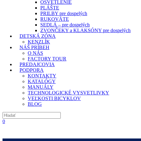
OSVETLENIE
PLÁŠTE
PRILBY pre dospelých
RUKOVÄTE
SEDLÁ – pre dospelých
ZVONČEKY a KLAKSÓNY pre dospelých
DETSKÁ ZÓNA
KENZLÍK
NÁŠ PRÍBEH
O NÁS
FACTORY TOUR
PREDAJCOVIA
PODPORA
KONTAKTY
KATALÓGY
MANUÁLY
TECHNOLOGICKÉ VYSVETLIVKY
VEĽKOSTI BICYKLOV
BLOG
0