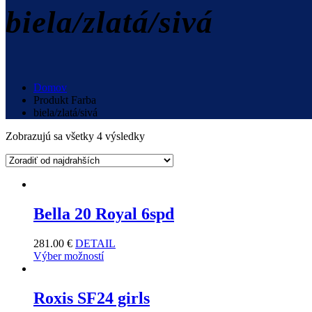
biela/zlatá/sivá
Domov
Produkt Farba
biela/zlatá/sivá
Zobrazujú sa všetky 4 výsledky
Bella 20 Royal 6spd
281.00
€
DETAIL
Výber možností
Roxis SF24 girls