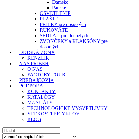
Dámske
Pánske
OSVETLENIE
PLÁŠTE
PRILBY pre dospelých
RUKOVÄTE
SEDLÁ – pre dospelých
ZVONČEKY a KLAKSÓNY pre
dospelých
DETSKÁ ZÓNA
KENZLÍK
NÁŠ PRÍBEH
O NÁS
FACTORY TOUR
PREDAJCOVIA
PODPORA
KONTAKTY
KATALÓGY
MANUÁLY
TECHNOLOGICKÉ VYSVETLIVKY
VEĽKOSTI BICYKLOV
BLOG