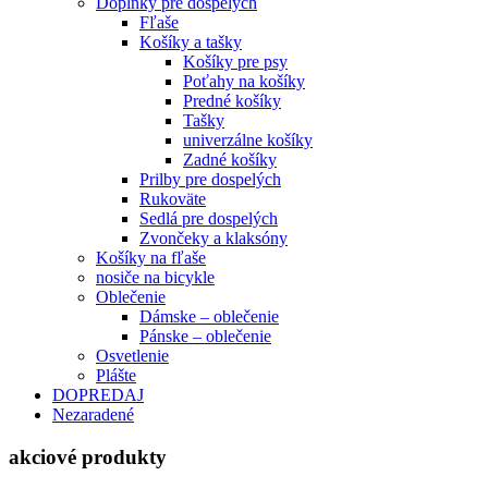
Doplnky pre dospelých
Fľaše
Košíky a tašky
Košíky pre psy
Poťahy na košíky
Predné košíky
Tašky
univerzálne košíky
Zadné košíky
Prilby pre dospelých
Rukoväte
Sedlá pre dospelých
Zvončeky a klaksóny
Košíky na fľaše
nosiče na bicykle
Oblečenie
Dámske – oblečenie
Pánske – oblečenie
Osvetlenie
Plášte
DOPREDAJ
Nezaradené
akciové produkty