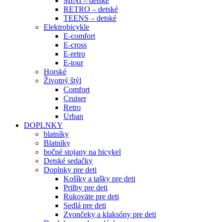
MINI – detské
RETRO – detské
TEENS – detské
Elektrobicykle
E-comfort
E-cross
E-retro
E-tour
Horské
Životný štýl
Comfort
Cruiser
Retro
Urban
DOPLNKY
blatníky
Blatníky
bočné stojany na bicykel
Detské sedačky
Doplnky pre deti
Košíky a tašky pre deti
Prilby pre deti
Rukoväte pre deti
Sedlá pre deti
Zvončeky a klaksóny pre deti