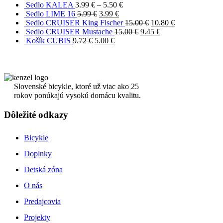
Sedlo KALEA
3.99
€
–
5.50
€
Sedlo LIME 16
5.99
€
3.99
€
Sedlo CRUISER King Fischer
15.00
€
10.80
€
Sedlo CRUISER Mustache
15.00
€
9.45
€
Košík CUBIS
9.72
€
5.00
€
Slovenské bicykle, ktoré už viac ako 25
rokov ponúkajú vysokú domácu kvalitu.
Dôležité odkazy
Bicykle
Doplnky
Detská zóna
O nás
Predajcovia
Projekty