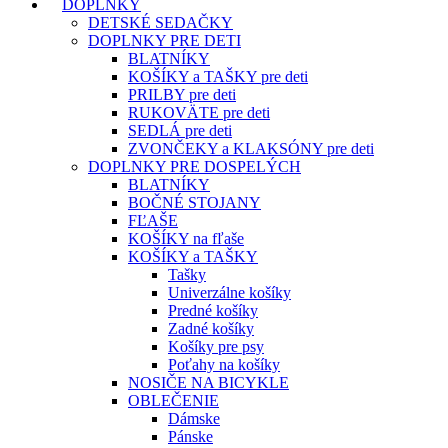
DOPLNKY
DETSKÉ SEDAČKY
DOPLNKY PRE DETI
BLATNÍKY
KOŠÍKY a TAŠKY pre deti
PRILBY pre deti
RUKOVÄTE pre deti
SEDLÁ pre deti
ZVONČEKY a KLAKSÓNY pre deti
DOPLNKY PRE DOSPELÝCH
BLATNÍKY
BOČNÉ STOJANY
FĽAŠE
KOŠÍKY na fľaše
KOŠÍKY a TAŠKY
Tašky
Univerzálne košíky
Predné košíky
Zadné košíky
Košíky pre psy
Poťahy na košíky
NOSIČE NA BICYKLE
OBLEČENIE
Dámske
Pánske