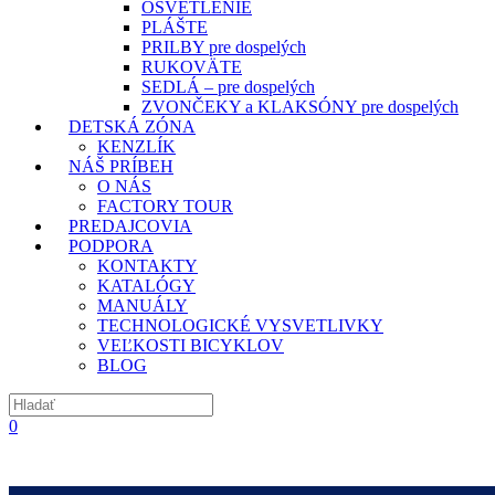
OSVETLENIE
PLÁŠTE
PRILBY pre dospelých
RUKOVÄTE
SEDLÁ – pre dospelých
ZVONČEKY a KLAKSÓNY pre dospelých
DETSKÁ ZÓNA
KENZLÍK
NÁŠ PRÍBEH
O NÁS
FACTORY TOUR
PREDAJCOVIA
PODPORA
KONTAKTY
KATALÓGY
MANUÁLY
TECHNOLOGICKÉ VYSVETLIVKY
VEĽKOSTI BICYKLOV
BLOG
0