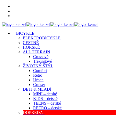
BICYKLE
ELEKTROBICYKLE
CESTNÉ
HORSKÉ
ALL TERRAIN
Crossové
Trekingové
ŽIVOTNÝ ŠTÝL
Comfort
Retro
Urban
Cruiser
DETI & MLADÍ
MINI – detské
KIDS – detské
TEENS – detské
RETRO – detské
DOPREDAJ