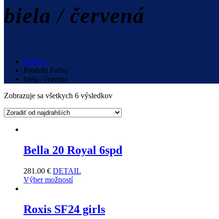
biela / červená
Domov
Produkt Farba
biela / červená
Zobrazuje sa všetkych 6 výsledkov
Bella 20 Royal 6spd
281.00
€
DETAIL
Výber možností
Roxis SF24 girls