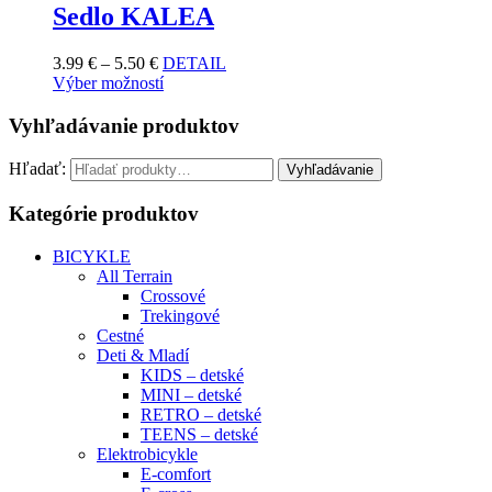
Sedlo KALEA
3.99
€
–
5.50
€
DETAIL
Výber možností
Vyhľadávanie produktov
Hľadať:
Vyhľadávanie
Kategórie produktov
BICYKLE
All Terrain
Crossové
Trekingové
Cestné
Deti & Mladí
KIDS – detské
MINI – detské
RETRO – detské
TEENS – detské
Elektrobicykle
E-comfort