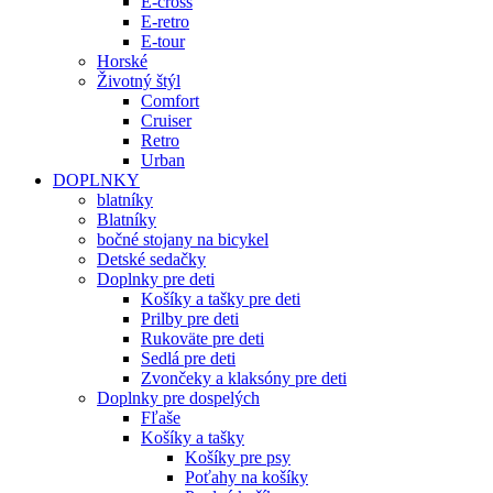
E-cross
E-retro
E-tour
Horské
Životný štýl
Comfort
Cruiser
Retro
Urban
DOPLNKY
blatníky
Blatníky
bočné stojany na bicykel
Detské sedačky
Doplnky pre deti
Košíky a tašky pre deti
Prilby pre deti
Rukoväte pre deti
Sedlá pre deti
Zvončeky a klaksóny pre deti
Doplnky pre dospelých
Fľaše
Košíky a tašky
Košíky pre psy
Poťahy na košíky