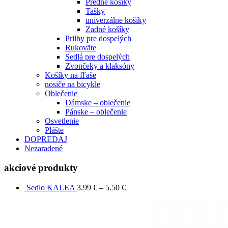
Predné košíky
Tašky
univerzálne košíky
Zadné košíky
Prilby pre dospelých
Rukoväte
Sedlá pre dospelých
Zvončeky a klaksóny
Košíky na fľaše
nosiče na bicykle
Oblečenie
Dámske – oblečenie
Pánske – oblečenie
Osvetlenie
Plášte
DOPREDAJ
Nezaradené
akciové produkty
Sedlo KALEA
3.99
€
–
5.50
€