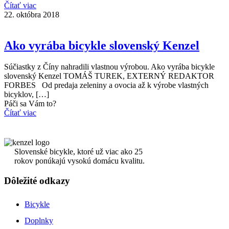
Čítať viac
22. októbra 2018
Ako vyrába bicykle slovenský Kenzel
Súčiastky z Číny nahradili vlastnou výrobou. Ako vyrába bicykle
slovenský Kenzel TOMÁŠ TUREK, EXTERNÝ REDAKTOR
FORBES Od predaja zeleniny a ovocia až k výrobe vlastných
bicyklov,
[…]
Páči sa Vám to?
Čítať viac
Slovenské bicykle, ktoré už viac ako 25
rokov ponúkajú vysokú domácu kvalitu.
Dôležité odkazy
Bicykle
Doplnky