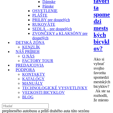
favori
Dámske
Pánske
ta
OSVETLENIE
spome
PLÁŠTE
PRILBY pre dospelých
dzi
RUKOVÄTE
mests
SEDLÁ – pre dospelých
ZVONČEKY a KLAKSÓNY pre
kých
dospelých
bicykl
DETSKÁ ZÓNA
KENZLÍK
ov?
NÁŠ PRÍBEH
O NÁS
Ako si
FACTORY TOUR
vybrať
PREDAJCOVIA
svojho
PODPORA
favorita
KONTAKTY
spomedzi
KATALÓGY
mestských
MANUÁLY
bicyklov?
TECHNOLOGICKÉ VYSVETLIVKY
Ak ste sa
VEĽKOSTI BICYKLOV
rozhodli,
BLOG
že miesto
preplneného autobusu a príliš drahého auta túto sezónu