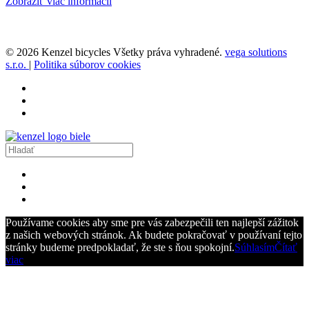
Zobraziť viac informácií
© 2026 Kenzel bicycles Všetky práva vyhradené.
vega solutions
s.r.o.
|
Politika súborov cookies
Používame cookies aby sme pre vás zabezpečili ten najlepší zážitok
z našich webových stránok. Ak budete pokračovať v používaní tejto
stránky budeme predpokladať, že ste s ňou spokojní.
Súhlasím
Čítať
viac