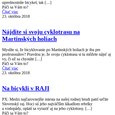
uprednostníte bicykel, tak
[…]
Páči sa Vám to?
Čítať viac
23. októbra 2018
Nájdite si svoju cyklotrasu na
Martinských holiach
Myslíte si, že bicyklovanie po Martinských holiach je iba pre
profesionálov? Pravdou je, že svoju cyklotrasu si tu môžete nájsť aj
vy, či už sa chystáte
[…]
Páči sa Vám to?
Čítať viac
23. októbra 2018
Na bicykli v RAJI
PX: Medzi najčarovnejšie miesta na našej rodnej hrudi patrí určite
Slovenský raj. Hoci sú jeho najväčším lákadlom rebríky
a vodopády, oplatí sa vyraziť aj na jeho cyklotrasy.
[…]
Páči sa Vám to?