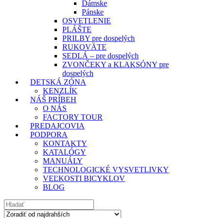
Dámske
Pánske
OSVETLENIE
PLÁŠTE
PRILBY pre dospelých
RUKOVÄTE
SEDLÁ – pre dospelých
ZVONČEKY a KLAKSÓNY pre
dospelých
DETSKÁ ZÓNA
KENZLÍK
NÁŠ PRÍBEH
O NÁS
FACTORY TOUR
PREDAJCOVIA
PODPORA
KONTAKTY
KATALÓGY
MANUÁLY
TECHNOLOGICKÉ VYSVETLIVKY
VEĽKOSTI BICYKLOV
BLOG