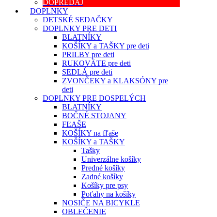
DOPREDAJ
DOPLNKY
DETSKÉ SEDAČKY
DOPLNKY PRE DETI
BLATNÍKY
KOŠÍKY a TAŠKY pre deti
PRILBY pre deti
RUKOVÄTE pre deti
SEDLÁ pre deti
ZVONČEKY a KLAKSÓNY pre
deti
DOPLNKY PRE DOSPELÝCH
BLATNÍKY
BOČNÉ STOJANY
FĽAŠE
KOŠÍKY na fľaše
KOŠÍKY a TAŠKY
Tašky
Univerzálne košíky
Predné košíky
Zadné košíky
Košíky pre psy
Poťahy na košíky
NOSIČE NA BICYKLE
OBLEČENIE