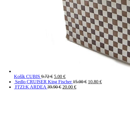
Košík CUBIS
9.72
€
5.00
€
Sedlo CRUISER King Fischer
15.00
€
10.80
€
FI'ZI:K ARDEA
39.90
€
20.00
€