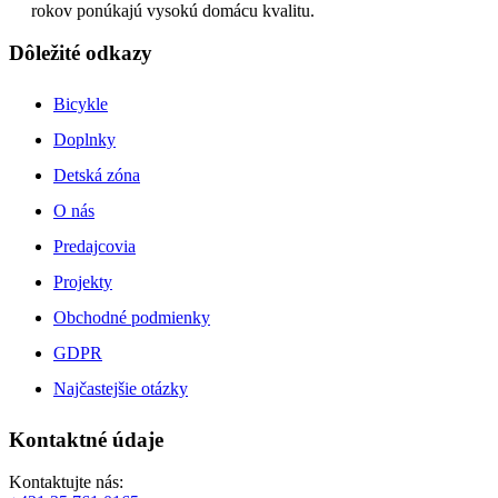
rokov ponúkajú vysokú domácu kvalitu.
Dôležité odkazy
Bicykle
Doplnky
Detská zóna
O nás
Predajcovia
Projekty
Obchodné podmienky
GDPR
Najčastejšie otázky
Kontaktné údaje
Kontaktujte nás: