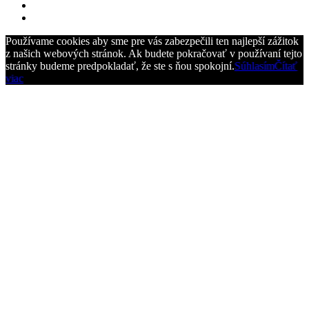
Používame cookies aby sme pre vás zabezpečili ten najlepší zážitok
z našich webových stránok. Ak budete pokračovať v používaní tejto
stránky budeme predpokladať, že ste s ňou spokojní.
Súhlasím
Čítať
viac