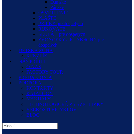
Dámske
Pánske
OSVETLENIE
PLÁŠTE
PRILBY pre dospelých
RUKOVÄTE
SEDLÁ – pre dospelých
ZVONČEKY a KLAKSÓNY pre
dospelých
DETSKÁ ZÓNA
KENZLÍK
NÁŠ PRÍBEH
O NÁS
FACTORY TOUR
PREDAJCOVIA
PODPORA
KONTAKTY
KATALÓGY
MANUÁLY
TECHNOLOGICKÉ VYSVETLIVKY
VEĽKOSTI BICYKLOV
BLOG