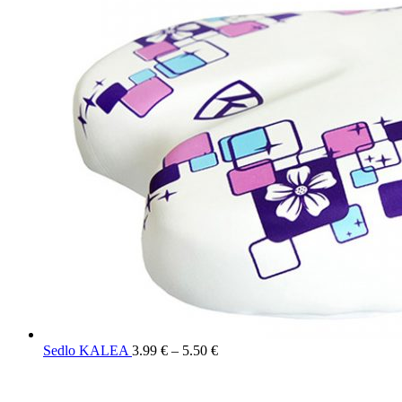
Sedlo KALEA
3.99
€
–
5.50
€