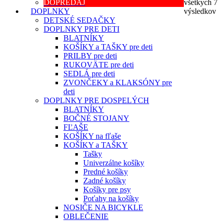
DOPREDAJ
všetkych 7
DOPLNKY
výsledkov
DETSKÉ SEDAČKY
DOPLNKY PRE DETI
BLATNÍKY
KOŠÍKY a TAŠKY pre deti
PRILBY pre deti
RUKOVÄTE pre deti
SEDLÁ pre deti
ZVONČEKY a KLAKSÓNY pre
deti
DOPLNKY PRE DOSPELÝCH
BLATNÍKY
BOČNÉ STOJANY
FĽAŠE
KOŠÍKY na fľaše
KOŠÍKY a TAŠKY
Tašky
Univerzálne košíky
Predné košíky
Zadné košíky
Košíky pre psy
Poťahy na košíky
NOSIČE NA BICYKLE
OBLEČENIE