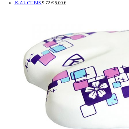
Košík CUBIS
9.72
€
5.00
€