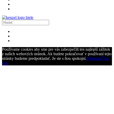
Používame cookies aby sme pre vás zabezpečili ten najlepší zážitok
z našich webových stránok. Ak budete pokračovať v používaní tejto
stránky budeme predpokladať, že ste s ňou spokojní.
Súhlasím
Čítať
viac