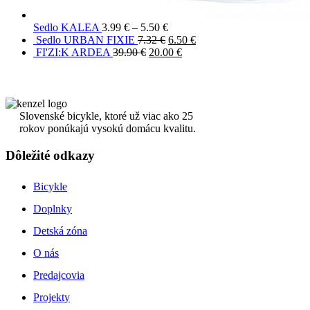
Sedlo KALEA
3.99
€
–
5.50
€
Sedlo URBAN FIXIE
7.32
€
6.50
€
FI'ZI:K ARDEA
39.90
€
20.00
€
Slovenské bicykle, ktoré už viac ako 25
rokov ponúkajú vysokú domácu kvalitu.
Dôležité odkazy
Bicykle
Doplnky
Detská zóna
O nás
Predajcovia
Projekty