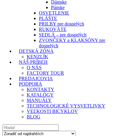
Dámske
Pánske
OSVETLENIE
PLÁŠTE
PRILBY pre dospelých
RUKOVÄTE
SEDLÁ – pre dospelých
ZVONČEKY a KLAKSÓNY pre
dospelých
DETSKÁ ZÓNA
KENZLÍK
NÁŠ PRÍBEH
O NÁS
FACTORY TOUR
PREDAJCOVIA
PODPORA
KONTAKTY
KATALÓGY
MANUÁLY
TECHNOLOGICKÉ VYSVETLIVKY
VEĽKOSTI BICYKLOV
BLOG