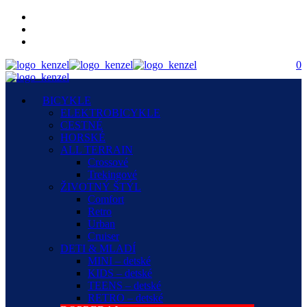
0
BICYKLE
ELEKTROBICYKLE
CESTNÉ
HORSKÉ
ALL TERRAIN
Crossové
Trekingové
ŽIVOTNÝ ŠTÝL
Comfort
Retro
Urban
Cruiser
DETI & MLADÍ
MINI – detské
KIDS – detské
TEENS – detské
RETRO – detské