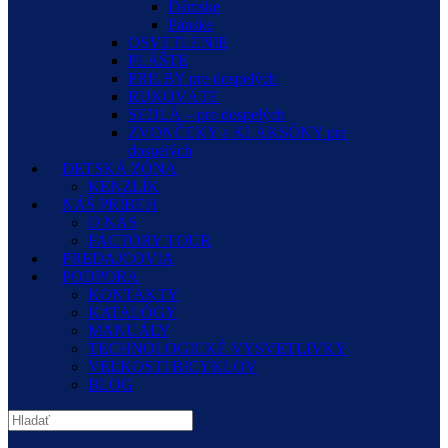
Dámske
Pánske
OSVETLENIE
PLÁŠTE
PRILBY pre dospelých
RUKOVÄTE
SEDLÁ – pre dospelých
ZVONČEKY a KLAKSÓNY pre
dospelých
DETSKÁ ZÓNA
KENZLÍK
NÁŠ PRÍBEH
O NÁS
FACTORY TOUR
PREDAJCOVIA
PODPORA
KONTAKTY
KATALÓGY
MANUÁLY
TECHNOLOGICKÉ VYSVETLIVKY
VEĽKOSTI BICYKLOV
BLOG