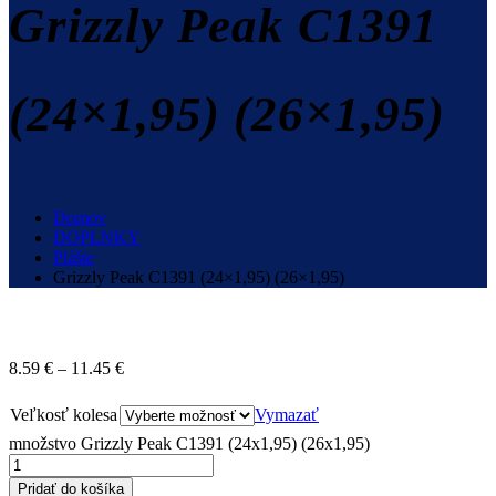
Grizzly Peak C1391
(24×1,95) (26×1,95)
Domov
DOPLNKY
Plášte
Grizzly Peak C1391 (24×1,95) (26×1,95)
8.59
€
–
11.45
€
Veľkosť kolesa
Vymazať
množstvo Grizzly Peak C1391 (24x1,95) (26x1,95)
Pridať do košíka