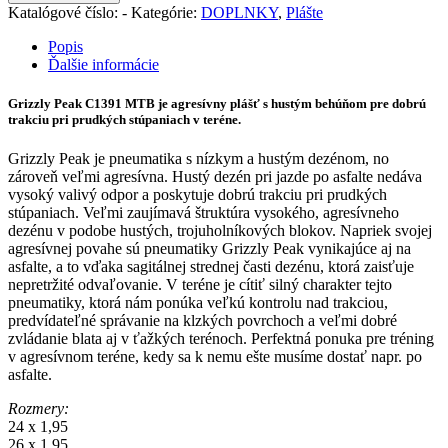
Katalógové číslo:
-
Kategórie:
DOPLNKY
,
Plášte
Popis
Ďalšie informácie
Grizzly Peak C1391 MTB je agresívny plášť s hustým behúňom pre dobrú
trakciu pri prudkých stúpaniach v teréne.
Grizzly Peak je pneumatika s nízkym a hustým dezénom, no
zároveň veľmi agresívna. Hustý dezén pri jazde po asfalte nedáva
vysoký valivý odpor a poskytuje dobrú trakciu pri prudkých
stúpaniach. Veľmi zaujímavá štruktúra vysokého, agresívneho
dezénu v podobe hustých, trojuholníkových blokov. Napriek svojej
agresívnej povahe sú pneumatiky Grizzly Peak vynikajúce aj na
asfalte, a to vďaka sagitálnej strednej časti dezénu, ktorá zaisťuje
nepretržité odvaľovanie. V teréne je cítiť silný charakter tejto
pneumatiky, ktorá nám ponúka veľkú kontrolu nad trakciou,
predvídateľné správanie na klzkých povrchoch a veľmi dobré
zvládanie blata aj v ťažkých terénoch. Perfektná ponuka pre tréning
v agresívnom teréne, kedy sa k nemu ešte musíme dostať napr. po
asfalte.
Rozmery:
24 x 1,95
26 x 1,95