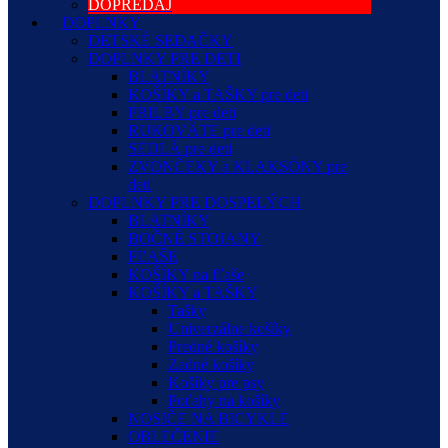
DOPREDAJ
DOPLNKY
DETSKÉ SEDAČKY
DOPLNKY PRE DETI
BLATNÍKY
KOŠÍKY a TAŠKY pre deti
PRILBY pre deti
RUKOVÄTE pre deti
SEDLÁ pre deti
ZVONČEKY a KLAKSÓNY pre
deti
DOPLNKY PRE DOSPELÝCH
BLATNÍKY
BOČNÉ STOJANY
FĽAŠE
KOŠÍKY na fľaše
KOŠÍKY a TAŠKY
Tašky
Univerzálne košíky
Predné košíky
Zadné košíky
Košíky pre psy
Poťahy na košíky
NOSIČE NA BICYKLE
OBLEČENIE