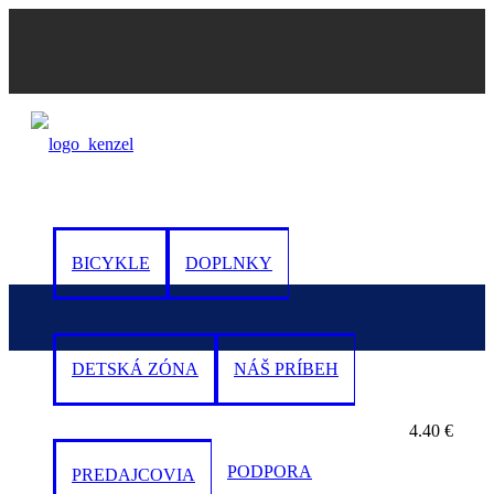
0
BICYKLE
DOPLNKY
DETSKÁ ZÓNA
NÁŠ PRÍBEH
4.40
€
PODPORA
PREDAJCOVIA