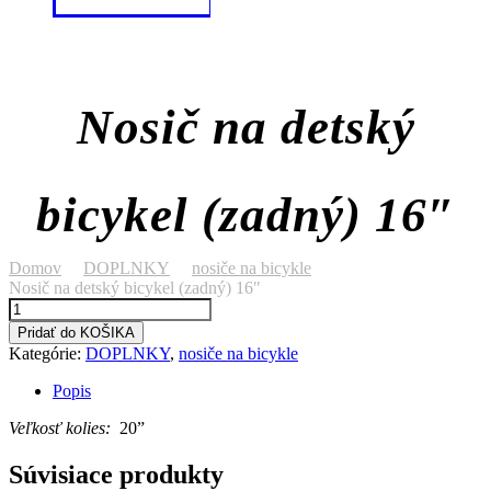
Nosič na detský
bicykel (zadný) 16″
Domov
DOPLNKY
nosiče na bicykle
Nosič na detský bicykel (zadný) 16″
množstvo
Nosič
Pridať do KOŠIKA
na
Kategórie:
DOPLNKY
,
nosiče na bicykle
detský
bicykel
Popis
(zadný)
16"
Veľkosť kolies:
20”
Súvisiace produkty