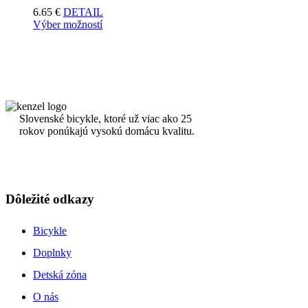
6.65
€
DETAIL
Výber možností
Slovenské bicykle, ktoré už viac ako 25
rokov ponúkajú vysokú domácu kvalitu.
Dôležité odkazy
Bicykle
Doplnky
Detská zóna
O nás