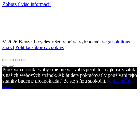
Zobraziť viac informácií
© 2026 Kenzel bicycles Všetky práva vyhradené.
vega solutions
s.r.o.
|
Politika súborov cookies
Používame cookies aby sme pre vás zabezpečili ten najlepší zážitok
z našich webových stránok. Ak budete pokračovať v používaní tejto
stránky budeme predpokladať, že ste s ňou spokojní.
Súhlasím
Čítať
viac