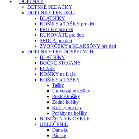
DOPLNKY
DETSKÉ SEDAČKY
DOPLNKY PRE DETI
BLATNÍKY
KOŠÍKY a TAŠKY pre deti
PRILBY pre deti
RUKOVÄTE pre deti
SEDLÁ pre deti
ZVONČEKY a KLAKSÓNY pre deti
DOPLNKY PRE DOSPELÝCH
BLATNÍKY
BOČNÉ STOJANY
FĽAŠE
KOŠÍKY na fľaše
KOŠÍKY a TAŠKY
Tašky
Univerzálne košíky
Predné košíky
Zadné košíky
Košíky pre psy
Poťahy na košíky
NOSIČE NA BICYKLE
OBLEČENIE
Dámske
Pánske