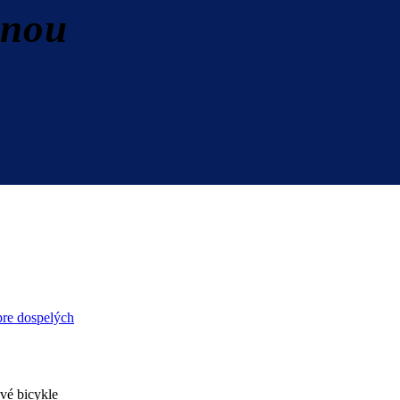
inou
pre dospelých
ové bicykle