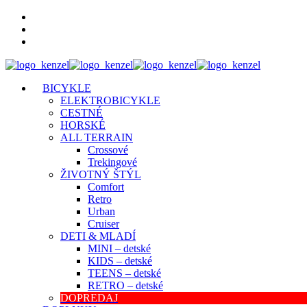
BICYKLE
ELEKTROBICYKLE
CESTNÉ
HORSKÉ
ALL TERRAIN
Crossové
Trekingové
ŽIVOTNÝ ŠTÝL
Comfort
Retro
Urban
Cruiser
DETI & MLADÍ
MINI – detské
KIDS – detské
TEENS – detské
RETRO – detské
DOPREDAJ