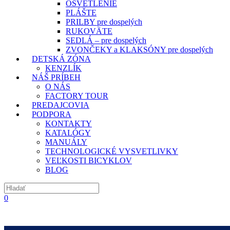
OSVETLENIE
PLÁŠTE
PRILBY pre dospelých
RUKOVÄTE
SEDLÁ – pre dospelých
ZVONČEKY a KLAKSÓNY pre dospelých
DETSKÁ ZÓNA
KENZLÍK
NÁŠ PRÍBEH
O NÁS
FACTORY TOUR
PREDAJCOVIA
PODPORA
KONTAKTY
KATALÓGY
MANUÁLY
TECHNOLOGICKÉ VYSVETLIVKY
VEĽKOSTI BICYKLOV
BLOG
0