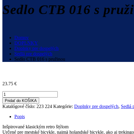
Sedlo CTB 016 s pruž
Domov
DOPLNKY
Doplnky pre dospelých
Sedlá pre dospelých
Sedlo CTB 016 s pružinou
23.75
€
množstvo
Sedlo
Pridať do KOŠIKA
CTB
Katalógové číslo:
223 224
Kategórie:
Doplnky pre dospelých
,
Sedlá 
016
s
Popis
pružinou
Inšpirované klasickým retro štýlom
Určené pre mestské bicykle, najmä holandské bicykle, ako aj treking