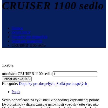
CRUISER 1100 sedlo
Domov
DOPLNKY
Doplnky pre dospelých
Sedlá pre dospelých
CRUISER 1100 sedlo
15.95
€
množstvo CRUISER 1100 sedlo
Pridať do KOŠIKA
Kategórie:
Doplnky pre dospelých
,
Sedlá pre dospelých
Popis
Sedlo odporúčané na cyklistiku v pohodlnej vzpriamenej polohe.
Dvojpružinový dizajn znižuje nerovnosti vozovky ešte viac ako