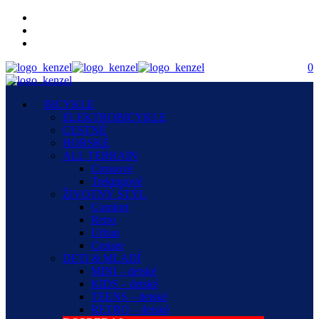
0
BICYKLE
ELEKTROBICYKLE
CESTNÉ
HORSKÉ
ALL TERRAIN
Crossové
Trekingové
ŽIVOTNÝ ŠTÝL
Comfort
Retro
Urban
Cruiser
DETI & MLADÍ
MINI – detské
KIDS – detské
TEENS – detské
RETRO – detské