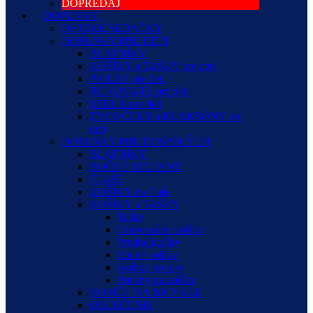
DOPREDAJ
DOPLNKY
DETSKÉ SEDAČKY
DOPLNKY PRE DETI
BLATNÍKY
KOŠÍKY a TAŠKY pre deti
PRILBY pre deti
RUKOVÄTE pre deti
SEDLÁ pre deti
ZVONČEKY a KLAKSÓNY pre
deti
DOPLNKY PRE DOSPELÝCH
BLATNÍKY
BOČNÉ STOJANY
FĽAŠE
KOŠÍKY na fľaše
KOŠÍKY a TAŠKY
Tašky
Univerzálne košíky
Predné košíky
Zadné košíky
Košíky pre psy
Poťahy na košíky
NOSIČE NA BICYKLE
OBLEČENIE