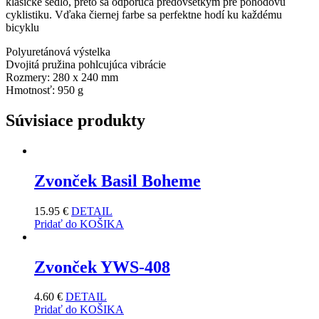
klasické sedlo, preto sa odporúča predovšetkým pre pohodovú
cyklistiku.
Vďaka čiernej farbe sa perfektne hodí ku každému
bicyklu
Polyuretánová výstelka
Dvojitá pružina pohlcujúca vibrácie
Rozmery: 280 x 240 mm
Hmotnosť: 950 g
Súvisiace produkty
Zvonček Basil Boheme
15.95
€
DETAIL
Pridať do KOŠIKA
Zvonček YWS-408
4.60
€
DETAIL
Pridať do KOŠIKA