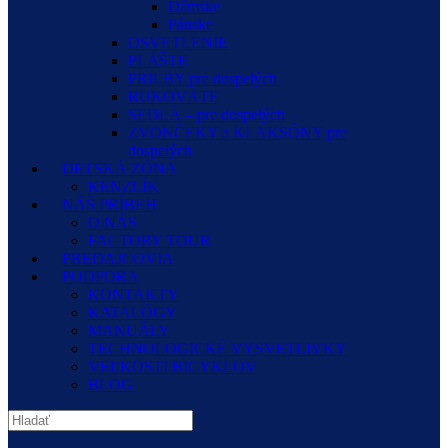
Dámske
Pánske
OSVETLENIE
PLÁŠTE
PRILBY pre dospelých
RUKOVÄTE
SEDLÁ – pre dospelých
ZVONČEKY a KLAKSÓNY pre
dospelých
DETSKÁ ZÓNA
KENZLÍK
NÁŠ PRÍBEH
O NÁS
FACTORY TOUR
PREDAJCOVIA
PODPORA
KONTAKTY
KATALÓGY
MANUÁLY
TECHNOLOGICKÉ VYSVETLIVKY
VEĽKOSTI BICYKLOV
BLOG