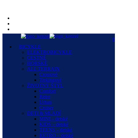
0
BICYKLE
ELEKTROBICYKLE
CESTNÉ
HORSKÉ
ALL TERRAIN
Crossové
Trekingové
ŽIVOTNÝ ŠTÝL
Comfort
Retro
Urban
Cruiser
DETI & MLADÍ
MINI – detské
KIDS – detské
TEENS – detské
RETRO – detské