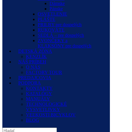
Dámske
Pánske
OSVETLENIE
PLÁŠTE
PRILBY pre dospelých
RUKOVÄTE
SEDLÁ – pre dospelých
ZVONČEKY a
KLAKSÓNY pre dospelých
DETSKÁ ZÓNA
KENZLÍK
NÁŠ PRÍBEH
O NÁS
FACTORY TOUR
PREDAJCOVIA
PODPORA
KONTAKTY
KATALÓGY
MANUÁLY
TECHNOLOGICKÉ
VYSVETLIVKY
VEĽKOSTI BICYKLOV
BLOG