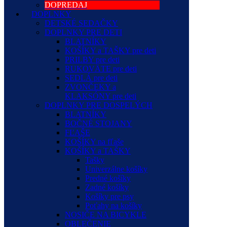
DOPREDAJ
DOPLNKY
DETSKÉ SEDAČKY
DOPLNKY PRE DETI
BLATNÍKY
KOŠÍKY a TAŠKY pre deti
PRILBY pre deti
RUKOVÄTE pre deti
SEDLÁ pre deti
ZVONČEKY a
KLAKSÓNY pre deti
DOPLNKY PRE DOSPELÝCH
BLATNÍKY
BOČNÉ STOJANY
FĽAŠE
KOŠÍKY na fľaše
KOŠÍKY a TAŠKY
Tašky
Univerzálne košíky
Predné košíky
Zadné košíky
Košíky pre psy
Poťahy na košíky
NOSIČE NA BICYKLE
OBLEČENIE