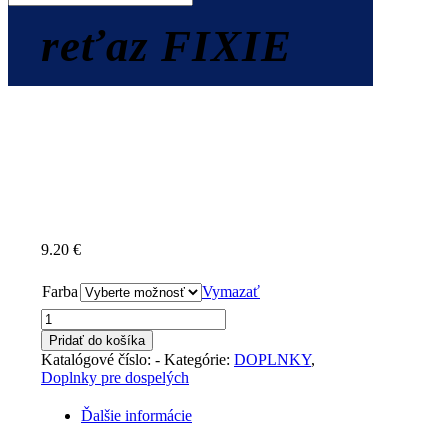
reťaz FIXIE
9.20
€
Farba
Vymazať
množstvo
reťaz
Pridať do košíka
FIXIE
Katalógové číslo:
-
Kategórie:
DOPLNKY
,
Doplnky pre dospelých
Ďalšie informácie