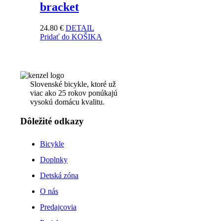
bracket
24.80
€
DETAIL
Pridať do KOŠIKA
Slovenské bicykle, ktoré už
viac ako 25 rokov ponúkajú
vysokú domácu kvalitu.
Dôležité odkazy
Bicykle
Doplnky
Detská zóna
O nás
Predajcovia