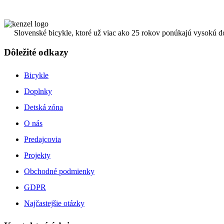
Slovenské bicykle, ktoré už viac ako 25 rokov ponúkajú vysokú d
Dôležité odkazy
Bicykle
Doplnky
Detská zóna
O nás
Predajcovia
Projekty
Obchodné podmienky
GDPR
Najčastejšie otázky