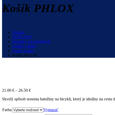
Košík PHLOX
Domov
DOPLNKY
Doplnky pre dospelých
Košíky a tašky
Zadné košíky
Košík PHLOX
21.00
€
–
26.50
€
Skvelý spôsob nosenia batožiny na bicykli, ktorý je ideálny na cestu 
Farba
Vymazať