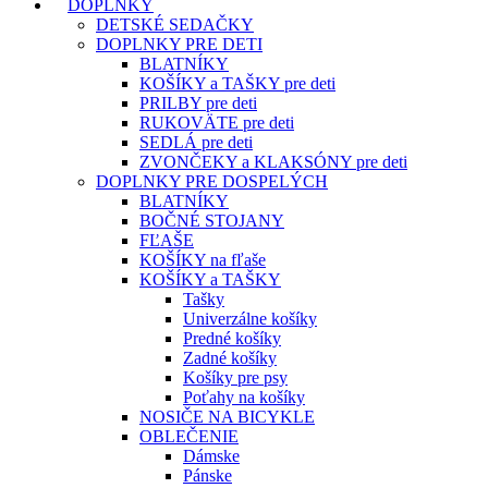
DOPLNKY
DETSKÉ SEDAČKY
DOPLNKY PRE DETI
BLATNÍKY
KOŠÍKY a TAŠKY pre deti
PRILBY pre deti
RUKOVÄTE pre deti
SEDLÁ pre deti
ZVONČEKY a KLAKSÓNY pre deti
DOPLNKY PRE DOSPELÝCH
BLATNÍKY
BOČNÉ STOJANY
FĽAŠE
KOŠÍKY na fľaše
KOŠÍKY a TAŠKY
Tašky
Univerzálne košíky
Predné košíky
Zadné košíky
Košíky pre psy
Poťahy na košíky
NOSIČE NA BICYKLE
OBLEČENIE
Dámske
Pánske