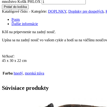
množstvo Košík PHLOX
Pridať do košíka
Katalógové číslo:
-
Kategórie:
DOPLNKY
,
Doplnky pre dospelých
,
Popis
Ďalšie informácie
Kôš na pripevnenie na zadný nosič.
Upína sa na zadný nosič vo vašom cykle a hodí sa na väčšinu nosičov.
Veľkosť:
45 x 30 x 22 cm
Farba
hnedý
,
morská tráva
Súvisiace produkty