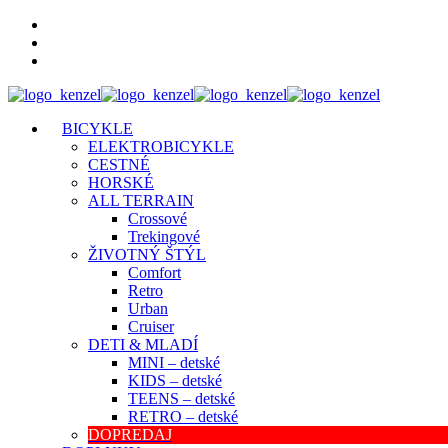
BICYKLE
ELEKTROBICYKLE
CESTNÉ
HORSKÉ
ALL TERRAIN
Crossové
Trekingové
ŽIVOTNÝ ŠTÝL
Comfort
Retro
Urban
Cruiser
DETI & MLADÍ
MINI – detské
KIDS – detské
TEENS – detské
RETRO – detské
DOPREDAJ