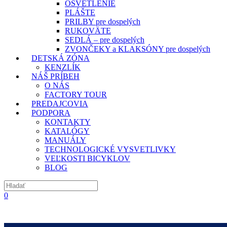
OSVETLENIE
PLÁŠTE
PRILBY pre dospelých
RUKOVÄTE
SEDLÁ – pre dospelých
ZVONČEKY a KLAKSÓNY pre dospelých
DETSKÁ ZÓNA
KENZLÍK
NÁŠ PRÍBEH
O NÁS
FACTORY TOUR
PREDAJCOVIA
PODPORA
KONTAKTY
KATALÓGY
MANUÁLY
TECHNOLOGICKÉ VYSVETLIVKY
VEĽKOSTI BICYKLOV
BLOG
0