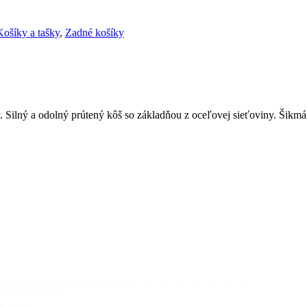
Košíky a tašky
,
Zadné košíky
 Silný a odolný prútený kôš so základňou z oceľovej sieťoviny. Šikmá 