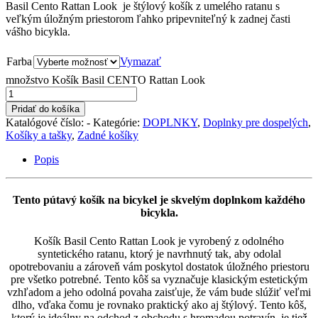
Basil Cento Rattan Look
je štýlový košík z umelého ratanu s
veľkým úložným priestorom ľahko pripevniteľný k zadnej časti
vášho bicykla.
Farba
Vymazať
množstvo Košík Basil CENTO Rattan Look
Pridať do košíka
Katalógové číslo:
-
Kategórie:
DOPLNKY
,
Doplnky pre dospelých
,
Košíky a tašky
,
Zadné košíky
Popis
Tento pútavý košík na bicykel je skvelým doplnkom každého
bicykla.
Košík Basil Cento Rattan Look je vyrobený z odolného
syntetického ratanu, ktorý je navrhnutý tak, aby odolal
opotrebovaniu a zároveň vám poskytol dostatok úložného priestoru
pre všetko potrebné. Tento kôš sa vyznačuje klasickým estetickým
vzhľadom a jeho odolná povaha zaisťuje, že vám bude slúžiť veľmi
dlho, vďaka čomu je rovnako praktický ako aj štýlový. Tento kôš,
ktorý je ideálny na odchod z obchodu s hromadou potravín, je tiež