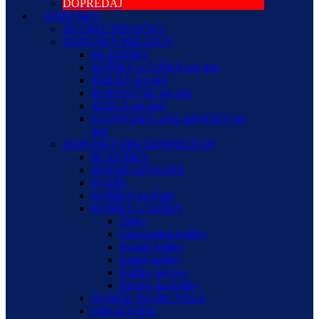
DOPREDAJ
DOPLNKY
DETSKÉ SEDAČKY
DOPLNKY PRE DETI
BLATNÍKY
KOŠÍKY a TAŠKY pre deti
PRILBY pre deti
RUKOVÄTE pre deti
SEDLÁ pre deti
ZVONČEKY a KLAKSÓNY pre
deti
DOPLNKY PRE DOSPELÝCH
BLATNÍKY
BOČNÉ STOJANY
FĽAŠE
KOŠÍKY na fľaše
KOŠÍKY a TAŠKY
Tašky
Univerzálne košíky
Predné košíky
Zadné košíky
Košíky pre psy
Poťahy na košíky
NOSIČE NA BICYKLE
OBLEČENIE