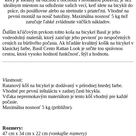
ideálnym miestom na odloženie vašich vecí, keď idete na bicykli do
práce, do posilňovne alebo na stretnutie s priateľmi. Vhodné na
pevnú montáž na nosič batožiny. Maximálna nosnosť 5 kg tiež
zaručuje ľahké zvládnutie väčších nákladov.
Ďalším kľúčovým prvkom tohto koša na bicykel Basil je jeho
vodeodolný materiál, ktorý zaisťuje jeho pevnosť po nespočetných
cestách za búrlivého počasia. Ak hľadáte kvalitný košík na bicykel v
klasickej farbe, Basil Cento Rattan Look je určite tou správnou
cestou, ktorá vysoko hodnotí funkčnosť, štýl a hodnotu.
Vlastnosti:
Ratanový kôš na bicykel je dodávaný v prírodnej hnedej farbe.
Vhodné pre pevnú inštaláciu v zadnej časti bicykla.
Vďaka nepremokavým materiálom je tento kôš vhodný pre každé
počasie.
Maximálna nosnosť 5 kg (približne).
Rozmery:
47 cm x 34 cm x 22 cm
(vonkajšie rozmery)