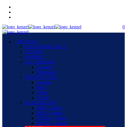
0
BICYKLE
ELEKTROBICYKLE
CESTNÉ
HORSKÉ
ALL TERRAIN
Crossové
Trekingové
ŽIVOTNÝ ŠTÝL
Comfort
Retro
Urban
Cruiser
DETI & MLADÍ
MINI – detské
KIDS – detské
TEENS – detské
RETRO – detské