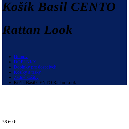
Košík Basil CENTO
Rattan Look
Domov
DOPLNKY
Doplnky pre dospelých
Košíky a tašky
Zadné košíky
Košík Basil CENTO Rattan Look
58.60
€