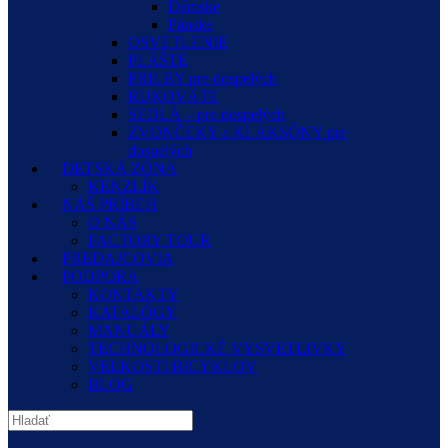
Dámske
Pánske
OSVETLENIE
PLÁŠTE
PRILBY pre dospelých
RUKOVÄTE
SEDLÁ – pre dospelých
ZVONČEKY a KLAKSÓNY pre
dospelých
DETSKÁ ZÓNA
KENZLÍK
NÁŠ PRÍBEH
O NÁS
FACTORY TOUR
PREDAJCOVIA
PODPORA
KONTAKTY
KATALÓGY
MANUÁLY
TECHNOLOGICKÉ VYSVETLIVKY
VEĽKOSTI BICYKLOV
BLOG