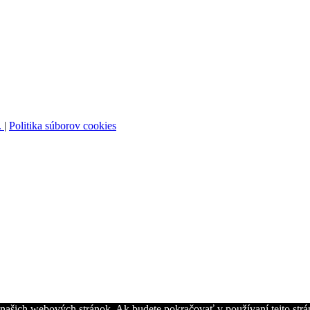
.
|
Politika súborov cookies
z našich webových stránok. Ak budete pokračovať v používaní tejto str