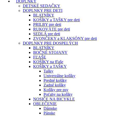
DOPLNKY
DETSKÉ SEDAČKY
DOPLNKY PRE DETI
BLATNÍKY
KOŠÍKY a TAŠKY pre deti
PRILBY pre deti
RUKOVÄTE pre deti
SEDLÁ pre deti
ZVONČEKY a KLAKSÓNY pre deti
DOPLNKY PRE DOSPELÝCH
BLATNÍKY
BOČNÉ STOJANY
FĽAŠE
KOŠÍKY na fľaše
KOŠÍKY a TAŠKY
Tašky
Univerzálne košíky
Predné košíky
Zadné košíky
Košíky pre psy
Poťahy na košíky
NOSIČE NA BICYKLE
OBLEČENIE
Dámske
Pánske