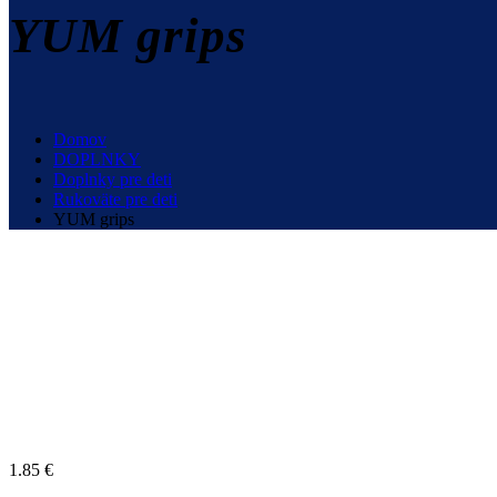
YUM grips
Domov
DOPLNKY
Doplnky pre deti
Rukoväte pre deti
YUM grips
1.85
€