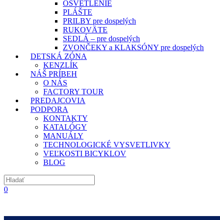
OSVETLENIE
PLÁŠTE
PRILBY pre dospelých
RUKOVÄTE
SEDLÁ – pre dospelých
ZVONČEKY a KLAKSÓNY pre dospelých
DETSKÁ ZÓNA
KENZLÍK
NÁŠ PRÍBEH
O NÁS
FACTORY TOUR
PREDAJCOVIA
PODPORA
KONTAKTY
KATALÓGY
MANUÁLY
TECHNOLOGICKÉ VYSVETLIVKY
VEĽKOSTI BICYKLOV
BLOG
0