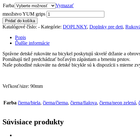
Farba
Vymazať
množstvo YUM grips
Pridať do košíka
Katalógové číslo:
-
Kategórie:
DOPLNKY
,
Doplnky pre deti
,
Rukovät
Popis
Ďalšie informácie
Správne detské rukoväte na bicykel poskytujú skvelé držanie a obrovs
Pomáhajú tiež predchádzať boľavým zápästiam a brneniu prstov.
Naše pohodlné rukoväte na detské bicykle sú k dispozícii s mierne z
Veľkosť/size: 90mm
Farba
čierna/biela
,
čierna/čierna
,
čierna/fialova
,
čierna/neon zelená
,
Súvisiace produkty