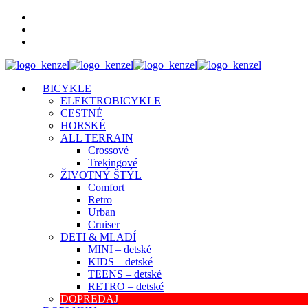
BICYKLE
ELEKTROBICYKLE
CESTNÉ
HORSKÉ
ALL TERRAIN
Crossové
Trekingové
ŽIVOTNÝ ŠTÝL
Comfort
Retro
Urban
Cruiser
DETI & MLADÍ
MINI – detské
KIDS – detské
TEENS – detské
RETRO – detské
DOPREDAJ