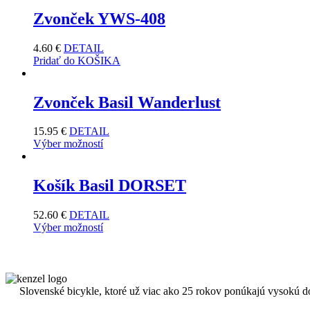
Zvonček YWS-408
4.60
€
DETAIL
Pridať do KOŠIKA
Zvonček Basil Wanderlust
15.95
€
DETAIL
Výber možností
Košík Basil DORSET
52.60
€
DETAIL
Výber možností
Slovenské bicykle, ktoré už viac ako 25 rokov ponúkajú vysokú d