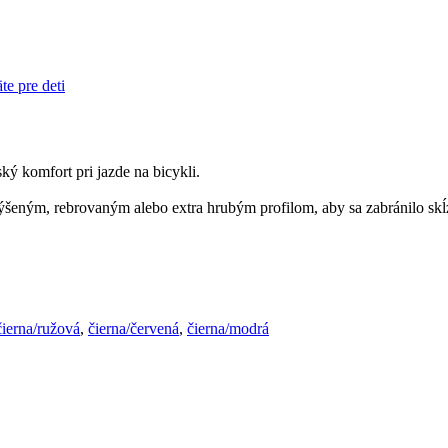
e pre deti
ký komfort pri jazde na bicykli.
výšeným, rebrovaným alebo extra hrubým profilom, aby sa zabránilo skĺ
čierna/ružová
,
čierna/červená
,
čierna/modrá