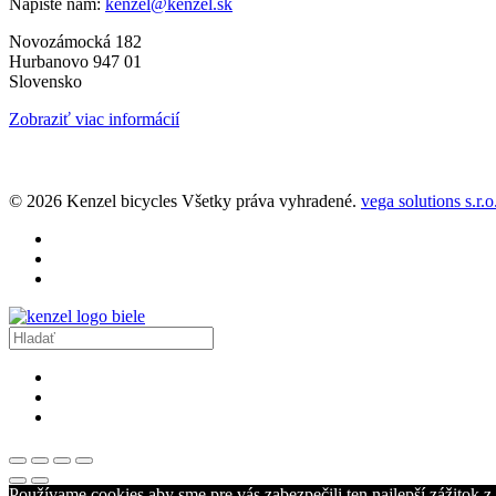
Napíšte nám:
kenzel@kenzel.sk
Novozámocká 182
Hurbanovo 947 01
Slovensko
Zobraziť viac informácií
© 2026 Kenzel bicycles Všetky práva vyhradené.
vega solutions s.r.o
Používame cookies aby sme pre vás zabezpečili ten najlepší zážitok 